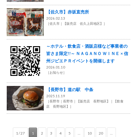
【佐久市】赤坂直売所
2026.02.13
［
佐久市
【販売店 佐久上田地区】
］
～ホテル・飲食店・酒販店様など事業者の
皆さま限定!!～ ＮＡＧＡＮＯ ＷＩＮＥ × 信
州ジビエＰＲイベントを開催します
2026.01.10
［
お知らせ
］
【長野市】道の駅 中条
2025.11.19
［
長野市
長野市
【販売店 長野地区】
【飲食
店 長野地区】
］
1 / 27
1
2
3
4
5
...
10
20
...