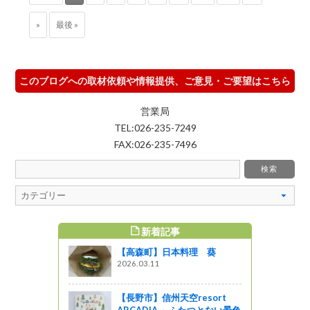
»
最後 »
このブログへの取材依頼や情報提供、ご意見・ご要望はこちら
営業局
TEL:026-235-7249
FAX:026-235-7496
新着記事
すめ記事
【高森町】日本料理 葵
2026.03.11
【長野市】信州天空resort
ARCADIA ～ふたつとない景色