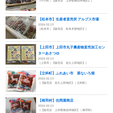
［
中川村
【販売店 上伊那南信州地区】
］
【松本市】生産者直売所 アルプス市場
2026.02.13
［
松本市
【販売店 松本木曽地区】
］
【上田市】上田市丸子農産物直売加工セン
ターあさつゆ
2026.02.13
［
上田市
【販売店 佐久上田地区】
］
【立科町】ふれあい市 菜ないろ畑
2026.02.13
［
【販売店 佐久上田地区】
立科町
］
【根羽村】住岡屋商店
2026.02.13
［
【販売店 上伊那南信州地区】
根羽村
］