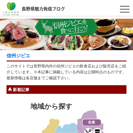
t
o
g
g
l
e
n
a
v
i
g
信州ジビエ
a
t
このサイトでは長野県内外の信州ジビエの飲食店および販売店をご紹
i
o
介しています。※本記事に掲載している内容は公開時点のものです。
n
最新情報は各店舗までご確認下さい。
新着記事
地域から探す