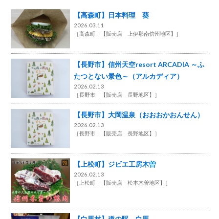
【高森町】日本料理 葵
2026.03.11
［
高森町
【販売店 上伊那南信州地区】
］
【長野市】信州天空resort ARCADIA ～ふ
たつとない景色～（アルカディア）
2026.02.13
［
長野市
【販売店 長野地区】
］
【長野市】大岡温泉（おおおかおんせん）
2026.02.13
［
長野市
【販売店 長野地区】
］
【上松町】ジビエ工房木曽
2026.02.13
［
上松町
【販売店 松本木曽地区】
］
【白馬村】道の駅 白馬