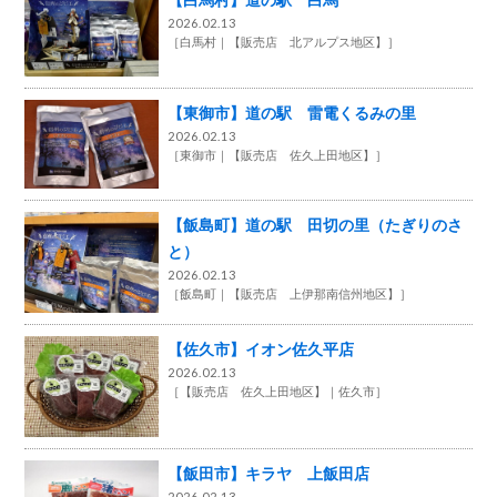
2026.02.13
［
白馬村
【販売店 北アルプス地区】
］
【東御市】道の駅 雷電くるみの里
2026.02.13
［
東御市
【販売店 佐久上田地区】
］
【飯島町】道の駅 田切の里（たぎりのさ
と）
2026.02.13
［
飯島町
【販売店 上伊那南信州地区】
］
【佐久市】イオン佐久平店
2026.02.13
［
【販売店 佐久上田地区】
佐久市
］
【飯田市】キラヤ 上飯田店
2026.02.13