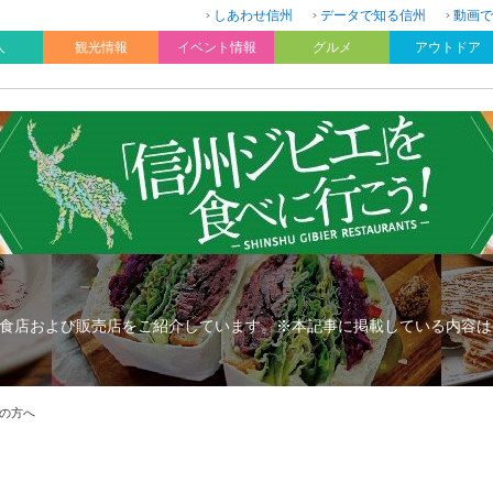
しあわせ信州
データで知る信州
動画で
人
観光情報
イベント情報
グルメ
アウトドア
食店および販売店をご紹介しています。※本記事に掲載している内容は
の方へ