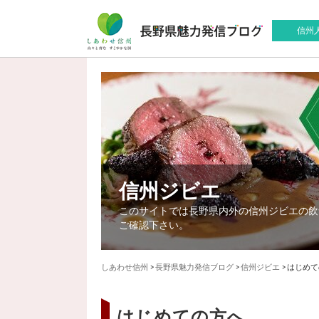
信州
信州ジビエ
このサイトでは長野県内外の信州ジビエの飲
ご確認下さい。
しあわせ信州
>
長野県魅力発信ブログ
>
信州ジビエ
>
はじめて
はじめての方へ