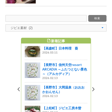
新着記事
すめ記事
【高森町】日本料理 葵
ェスタｉｎ
2026.03.11
開催しまし
【長野市】信州天空resort
ットワーク
ARCADIA ～ふたつとない景色
～（アルカディア）
ターが新た
2026.02.13
【長野市】大岡温泉（おおお
かおんせん）
2026.02.13
州発のブラン
【上松町】ジビエ工房木曽