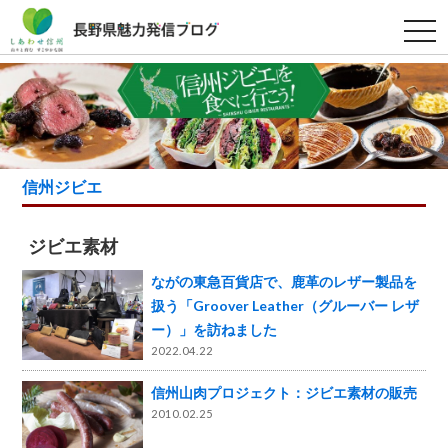
t
o
g
g
l
e
n
a
v
i
g
信州ジビエ
a
t
i
o
ジビエ素材
n
ながの東急百貨店で、鹿革のレザー製品を
扱う「Groover Leather（グルーバー レザ
ー）」を訪ねました
2022.04.22
信州山肉プロジェクト：ジビエ素材の販売
2010.02.25