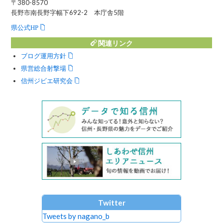
〒380-8570
長野市南長野字幅下692-2 本庁舎5階
県公式HP
関連リンク
ブログ運用方針
県営総合射撃場
信州ジビエ研究会
Twitter
Tweets by nagano_b