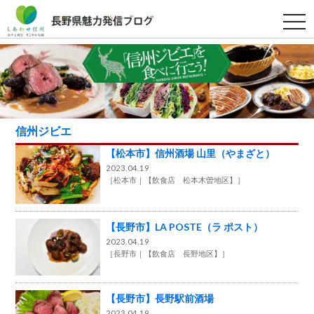
t
o
g
g
l
e
n
a
v
i
g
信州ジビエ
a
t
【松本市】信州酒場 山里（やまざと）
i
o
2023.04.19
n
［
松本市
【飲食店 松本木曽地区】
］
【長野市】LA POSTE（ラ ポスト）
2023.04.19
［
長野市
【飲食店 長野地区】
］
【長野市】長野駅前酒場
2023.04.19