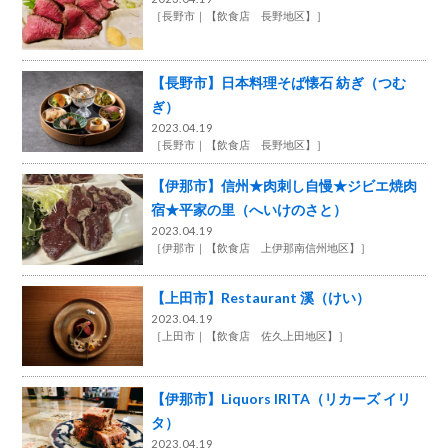
［
長野市
【飲食店 長野地区】
］
【長野市】日本料理そば懐石 紡ぎ（つむ
ぎ）
2023.04.19
［
長野市
【飲食店 長野地区】
］
【伊那市】信州★肉刺し自慢★ジビエ焼肉
宿★平家の里（へいけのさと）
2023.04.19
［
伊那市
【飲食店 上伊那南信州地区】
］
【上田市】Restaurant 溪（けい）
2023.04.19
［
上田市
【飲食店 佐久上田地区】
］
【伊那市】Liquors IRITA（リカーズ イリ
タ）
2023.04.19