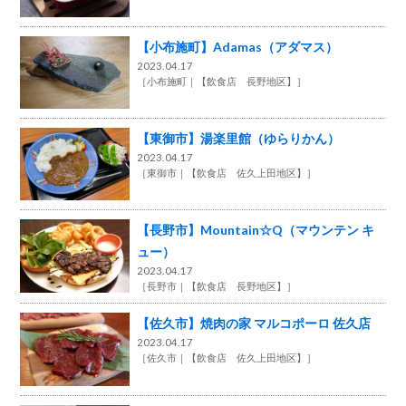
【小布施町】Adamas（アダマス）
2023.04.17
［
小布施町
【飲食店 長野地区】
］
【東御市】湯楽里館（ゆらりかん）
2023.04.17
［
東御市
【飲食店 佐久上田地区】
］
【長野市】Mountain☆Q（マウンテン キ
ュー）
2023.04.17
［
長野市
【飲食店 長野地区】
］
【佐久市】焼肉の家 マルコポーロ 佐久店
2023.04.17
［
佐久市
【飲食店 佐久上田地区】
］