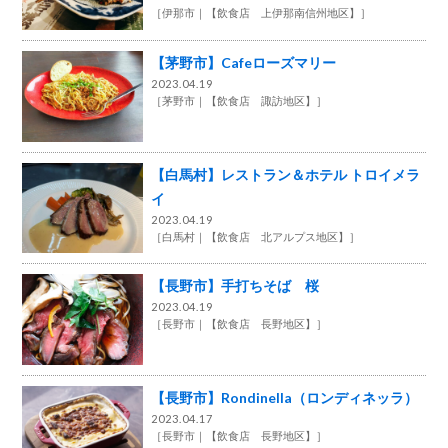
［
伊那市
【飲食店 上伊那南信州地区】
］
【茅野市】Cafeローズマリー
2023.04.19
［
茅野市
【飲食店 諏訪地区】
］
【白馬村】レストラン＆ホテル トロイメラ
イ
2023.04.19
［
白馬村
【飲食店 北アルプス地区】
］
【長野市】手打ちそば 桜
2023.04.19
［
長野市
【飲食店 長野地区】
］
【長野市】Rondinella（ロンディネッラ）
2023.04.17
［
長野市
【飲食店 長野地区】
］