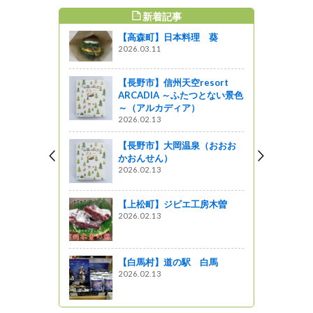
新着記事
すめ記事
【高森町】日本料理 葵
2026.03.11
【長野市】信州天空resort
ARCADIA ～ふたつとない景色
～（アルカディア）
2026.02.13
【長野市】大岡温泉（おおお
かおんせん）
2026.02.13
【上松町】ジビエ工房木曽
2026.02.13
【白馬村】道の駅 白馬
2026.02.13