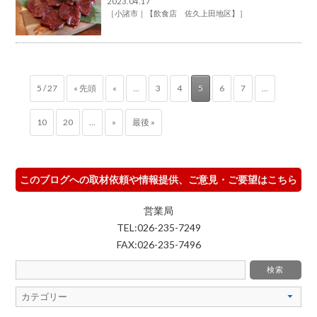
2023.04.17
［
小諸市
【飲食店 佐久上田地区】
］
5 / 27
« 先頭
«
...
3
4
5
6
7
...
10
20
...
»
最後 »
このブログへの取材依頼や情報提供、ご意見・ご要望はこちら
営業局
TEL:026-235-7249
FAX:026-235-7496