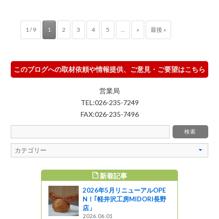
1 / 9
1
2
3
4
5
...
»
最後 »
このブログへの取材依頼や情報提供、ご意見・ご要望はこちら
営業局
TEL:026-235-7249
FAX:026-235-7496
新着記事
すめ記事
2026年5月リニューアルOPE
N！｢軽井沢工房MIDORI長野
店」
2026.06.01