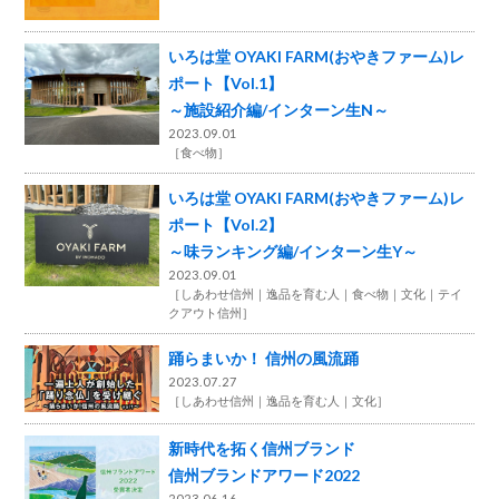
いろは堂 OYAKI FARM(おやきファーム)レ
ポート【Vol.1】
～施設紹介編/インターン生N～
2023.09.01
［
食べ物
］
いろは堂 OYAKI FARM(おやきファーム)レ
ポート【Vol.2】
～味ランキング編/インターン生Y～
2023.09.01
［
しあわせ信州
逸品を育む人
食べ物
文化
テイ
クアウト信州
］
踊らまいか！ 信州の風流踊
2023.07.27
［
しあわせ信州
逸品を育む人
文化
］
新時代を拓く信州ブランド
信州ブランドアワード2022
2023.06.16