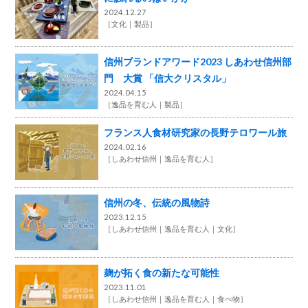
2024.12.27
［
文化
製品
］
信州ブランドアワード2023 しあわせ信州部
門 大賞 「信大クリスタル」
2024.04.15
［
逸品を育む人
製品
］
フランス人食材研究家の長野テロワール旅
2024.02.16
［
しあわせ信州
逸品を育む人
］
信州の冬、伝統の風物詩
2023.12.15
［
しあわせ信州
逸品を育む人
文化
］
麹が拓く食の新たな可能性
2023.11.01
［
しあわせ信州
逸品を育む人
食べ物
］