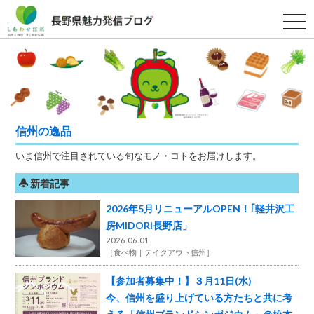
t
o
g
g
l
e
n
a
v
i
g
信州の逸品
a
t
いま信州で注目されている旬なモノ・コトをお届けします。
i
o
n
新着記事
2026年5月リニューアルOPEN！｢軽井沢工
房MIDORI長野店」
2026.06.01
［
食べ物
テイクアウト信州
］
【参加者募集中！】３月11日(水)
今、信州を盛り上げている方たちと共に考