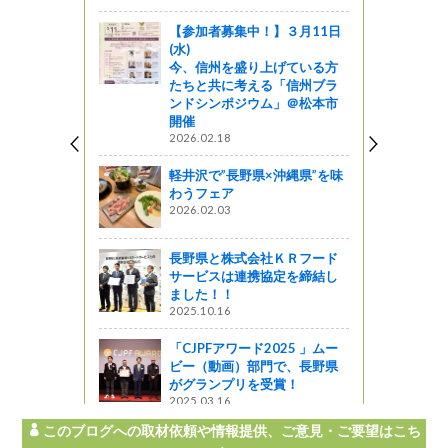
【参加者募集中！】３月11日
(水)
今、信州を盛り上げている方
たちと共に考える「信州ブラ
ンドシンポジウム」＠松本市
開催
2026.02.18
軽井沢で”長野県×沖縄県”を味
わうフェア
2026.02.03
長野県と株式会社ＫＲフード
サービスは連携協定を締結し
ました！！
2025.10.16
「CJPFアワード2025 」ムー
ビー（動画）部門で、長野県
がグランプリを受賞！
2025.03.16
このブログへの取材依頼や情報提供、ご意見・ご要望はこち