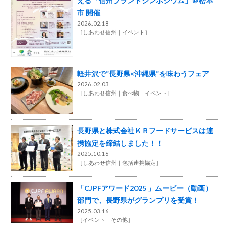
える「信州ブランドシンポジウム」＠松本
市 開催
2026.02.18
［
しあわせ信州
イベント
］
軽井沢で”長野県×沖縄県”を味わうフェア
2026.02.03
［
しあわせ信州
食べ物
イベント
］
長野県と株式会社ＫＲフードサービスは連
携協定を締結しました！！
2025.10.16
［
しあわせ信州
包括連携協定
］
「CJPFアワード2025 」ムービー（動画）
部門で、長野県がグランプリを受賞！
2025.03.16
［
イベント
その他
］