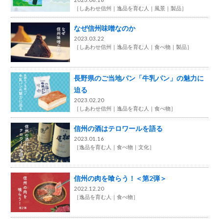
［
しあわせ信州
逸品を育む人
風景
製品
］
なぜ信州味噌なのか
2023.03.22
［
しあわせ信州
逸品を育む人
食べ物
製品
］
長野県のご当地パン「牛乳パン」の魅力に
迫る
2023.02.20
［
しあわせ信州
逸品を育む人
食べ物
］
信州の酒はテロワールを語る
2023.01.16
［
逸品を育む人
食べ物
文化
］
信州の肉を喰らう！＜第2弾＞
2022.12.20
［
逸品を育む人
食べ物
］