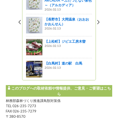
ARCADIA ～ふたつとない景色
～（アルカディア）
2026.02.13
がの
【長野市】大岡温泉（おおお
ジが咲きま
かおんせん）
地区の取組
2026.02.13
ットワーク
【上松町】ジビエ工房木曽
2026.02.13
てもキラリ
がの
【白馬村】道の駅 白馬
2026.02.13
このブログへの取材依頼や情報提供、ご意見・ご要望はこち
ら
林務部森林づくり推進課鳥獣対策係
TEL 026-235-7273
FAX 026-235-7279
〒380-8570