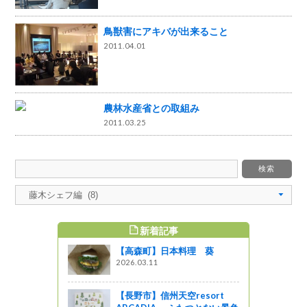
鳥獣害にアキバが出来ること
2011.04.01
農林水産省との取組み
2011.03.25
新着記事
すめ記事
【高森町】日本料理 葵
けた取組み
2026.03.11
ットワーク
【長野市】信州天空resort
てもキラリ