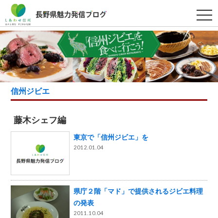
t
o
g
g
l
e
n
a
v
i
g
信州ジビエ
a
t
i
o
藤木シェフ編
n
東京で「信州ジビエ」を
2012.01.04
県庁２階「マド」で提供されるジビエ料理
の発表
2011.10.04