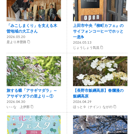
「みこしまくり」を支える木
上田市中央『柳町カフェ』の
曽地域の大工さん
サイフォンコーヒーでホッと
一息☕
2026.05.20
是より木曽路
2026.05.13
じょうしょう気流
旅する蝶「アサギマダラ」～
【長野市飯綱高原】春爛漫の
アサギマダラの里より～①
飯綱高原
2026.04.30
2026.04.29
い～な 上伊那
ほっと９（ナイン）ながの