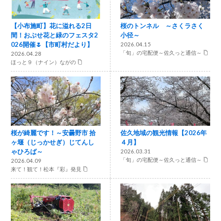
【小布施町】花に溢れる2日
桜のトンネル ～さくラさく
間！おぶせ花と緑のフェスタ2
小径～
026開催🌷【市町村だより】
2026.04.15
「旬」の宅配便～佐久っと通信～
2026.04.28
ほっと９（ナイン）ながの
桜が綺麗です！～安曇野市 拾
佐久地域の観光情報【2026年
ヶ堰（じっかせぎ）じてんし
４月】
ゃひろば～
2026.03.31
「旬」の宅配便～佐久っと通信～
2026.04.09
来て！観て！松本『彩』発見