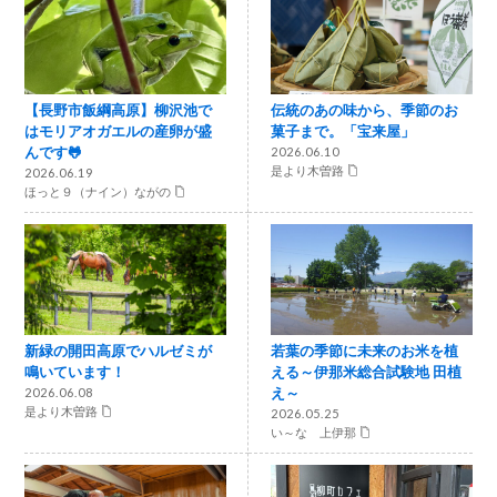
【長野市飯綱高原】柳沢池で
伝統のあの味から、季節のお
はモリアオガエルの産卵が盛
菓子まで。「宝来屋」
んです🐸
2026.06.10
是より木曽路
2026.06.19
ほっと９（ナイン）ながの
新緑の開田高原でハルゼミが
若葉の季節に未来のお米を植
鳴いています！
える～伊那米総合試験地 田植
え～
2026.06.08
是より木曽路
2026.05.25
い～な 上伊那