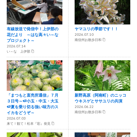
有線放送で発信中！上伊那の
ヤマユリの季節です！！
花だより ～はな高々い～な
2026.07.10
プロジェクト～
南信州お散歩日和
2026.07.14
い～な 上伊那
「まつもと直売所通信」７月
新野高原（阿南町）のニッコ
３日号～🍉小玉・中玉・大玉
ウキスゲとササユリの共演
🍉夏を乗り切る強い味方のス
2026.06.22
イカをどうぞ～
南信州お散歩日和
2026.07.03
来て！観て！松本『彩』発見