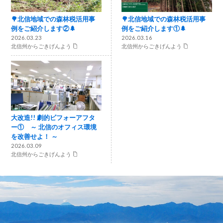
🌳北信地域での森林税活用事
🌳北信地域での森林税活用事
例をご紹介します②🌲
例をご紹介します①🌲
2026.03.23
2026.03.16
北信州からごきげんよう
北信州からごきげんよう
大改造!! 劇的ビフォーアフタ
ー① ～ 北信のオフィス環境
を改善せよ！ ～
2026.03.09
北信州からごきげんよう