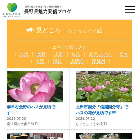
t
o
g
g
l
見どころ
ちょっとイイ話
e
n
a
v
エリアで絞り込む
i
北信
長野
上田
佐久
北アルプス
松本
g
a
木曽
諏訪
上伊那
南信州
t
i
o
n
泰阜村金野のハスが見頃で
上田市国分『信濃国分寺』で
す！！
ハスの花が見頃です🌸
2026.07.30
2026.07.22
南信州お散歩日和
じょうしょう気流