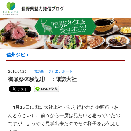
t
o
g
g
l
e
n
a
v
i
g
信州ジビエ
a
t
i
o
2010.04.26 ［
諏訪編
ジビエレポート
］
n
御頭祭体験記① ：諏訪大社
4月15日に諏訪大社上社で執り行われた御頭祭（お
んとうさい）、前々から一度は見たいと思っていたの
ですが、ようやく見学出来たのでその様子をお伝えし