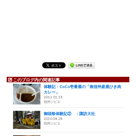
このブログ内の関連記事
体験記：CoCo壱番屋の「南信州産鹿ひき肉
カレー」
2012.01.18
信州ジビエ
御頭祭体験記② ：諏訪大社
2010.04.28
信州ジビエ