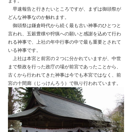
ます。
早速報告と行きたいところですが、まずは御頭祭が
どんな神事なのか触れます。
御頭祭は鎌倉時代から続く最も古い神事のひとつと
言われ、五穀豊穣や狩猟への願いと感謝を込めて行わ
れる神事で、上社の年中行事の中で最も重要とされて
いる神事です。
上社は本宮と前宮の２つに分かれていますが、中世
まで祭政を行った政庁の場が前宮であったことから、
古くから行われてきた神事は今でも本宮ではなく、前
宮の十間廊（じっけんろう）で執り行われています。