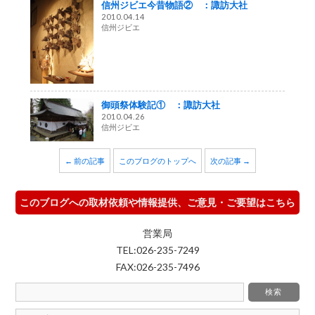
信州ジビエ今昔物語② ：諏訪大社
2010.04.14
信州ジビエ
御頭祭体験記① ：諏訪大社
2010.04.26
信州ジビエ
← 前の記事
このブログのトップへ
次の記事 →
このブログへの取材依頼や情報提供、ご意見・ご要望はこちら
営業局
TEL:026-235-7249
FAX:026-235-7496