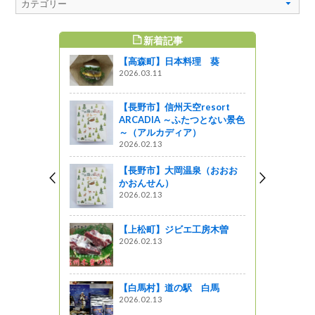
新着記事
すめ記事
【高森町】日本料理 葵
２２年で
2026.03.11
 マンホー
【長野市】信州天空resort
しょ！！
ARCADIA ～ふたつとない景色
～（アルカディア）
：諏訪大社
2026.02.13
【長野市】大岡温泉（おおお
かおんせん）
番屋の「南信
2026.02.13
ー」
【上松町】ジビエ工房木曽
2026.02.13
ドを巡る旅
しょ！！
【白馬村】道の駅 白馬
2026.02.13