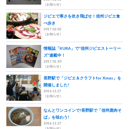
［
お知らせ
］
ジビエで寒さを吹き飛ばせ！信州ジビエ食
べ歩き
2017.02.02
［
お知らせ
］
情報誌「KURA」で”信州ジビエストーリー
ズ”連載中！
2017.01.30
［
お知らせ
］
長野駅で「ジビエ＆クラフトfor Xmas」を
開催しました!
2016.12.27
［
お知らせ
］
なんとワンコインで!長野駅で「信州鹿肉そ
ば」を味わう!
2016.12.27
［
お知らせ
］