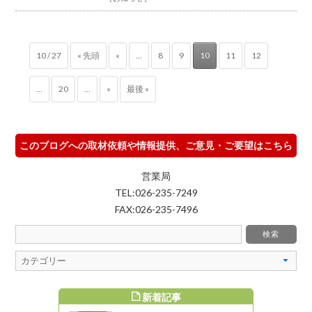
10 / 27
« 先頭
«
...
8
9
10
11
12
...
20
...
»
最後 »
このブログへの取材依頼や情報提供、ご意見・ご要望はこちら
営業局
TEL:026-235-7249
FAX:026-235-7496
新着記事
すめ記事