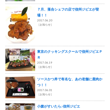
７月、落合シェフの店で信州ジビエが登
場！！
2017.06.20
［
お知らせ
］
東京のクッキングスクールで信州ジビエＰ
Ｒ
2017.06.19
［
お知らせ
］
ソースかつ丼で有名な、あの老舗に鹿肉か
つ！！
2017.06.01
［
お知らせ
］
小腹がすいたら♪信州ジビエ