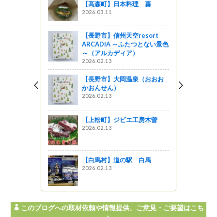
【高森町】日本料理 葵
食べてみよ
2026.03.11
4「新小路カ
【長野市】信州天空resort
ARCADIA ～ふたつとない景色
～（アルカディア）
公演」がま
2026.02.13
す
【長野市】大岡温泉（おおお
かおんせん）
2026.02.13
ッド研究会
会が開催され
【上松町】ジビエ工房木曽
2026.02.13
【白馬村】道の駅 白馬
知事室～諏
2026.02.13
グロード基
しょ！！
このブログへの取材依頼や情報提供、ご意見・ご要望はこち