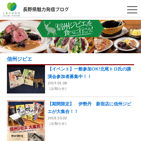
t
o
g
g
l
e
n
a
v
i
g
信州ジビエ
a
t
【イベント】一般参加OK!北尾トロ氏の講
i
o
演会参加者募集中！！
n
2019.01.08
［
お知らせ
］
【期間限定】 伊勢丹 新宿店に信州ジビ
エが大集合！！
2018.10.02
［
お知らせ
］