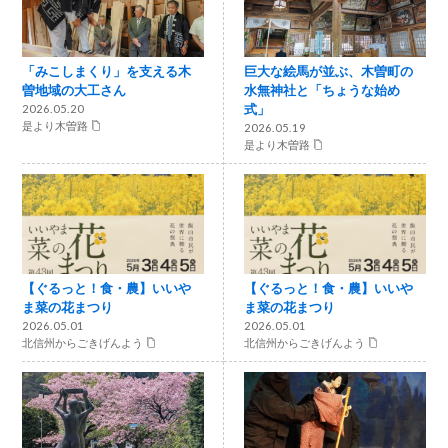
「みこしまくり」を支える木
巨大な絵馬が並ぶ、木曽町の
曽地域の大工さん
水無神社と「ちょうな始め
式」
2026.05.20
是より木曽路
2026.05.19
是より木曽路
【ぐるっと！食・農】いいや
【ぐるっと！食・農】いいや
ま菜の花まつり
ま菜の花まつり
2026.05.01
2026.05.01
北信州からごきげんよう
北信州からごきげんよう