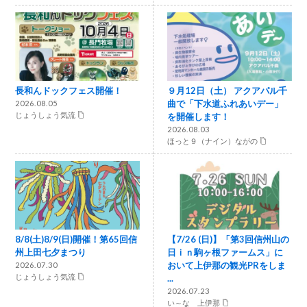
長和んドックフェス開催！
９月12日（土） アクアパル千
曲で「下水道ふれあいデー」
2026.08.05
じょうしょう気流
を開催します！
2026.08.03
ほっと９（ナイン）ながの
8/8(土)8/9(日)開催！第65回信
【7/26 (日)】「第3回信州山の
州上田七夕まつり
日ｉｎ駒ヶ根ファームス」に
おいて上伊那の観光PRをしま
2026.07.30
じょうしょう気流
...
2026.07.23
い～な 上伊那