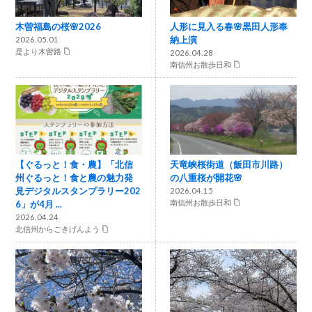
木曽福島の桜🌸2026
人形に見入る春🌸黒田人形奉
納上演
2026.05.01
是より木曽路
2026.04.28
南信州お散歩日和
【ぐるっと！食・農】「北信
天竜峡桜街道（飯田市川路）
州ぐるっと！食と農の魅力発
の八重桜が開花🌸
見デジタルスタンプラリー202
2026.04.15
6」が4月 ...
南信州お散歩日和
2026.04.24
北信州からごきげんよう