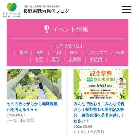
t
o
g
g
l
イベント情報
e
n
a
v
エリアで絞り込む
i
北信
長野
上田
佐久
北アルプス
松本
g
a
木曽
諏訪
上伊那
南信州
t
i
o
n
セミのぬけがらから地球温暖
みんなで歌おう！みんなで祝
化を考える👨‍👧‍👦
おう！長野県150周年記念祭
典 東信会場へ是非お越しく
2026.08.07
い～な 上伊那
ださい！
2026.08.06
じょうしょう気流