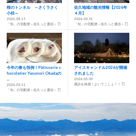
桜のトンネル ～さくラさく
佐久地域の観光情報【2026年
小径～
４月】
2026.04.15
2026.03.31
「旬」の宅配便～佐久っと通信～
「旬」の宅配便～佐久っと通信～
今年の春も恒例！Pâtisserie c
アイスキャンドル2026が開催
hocolatier Yasunori Okadaの
されました
...
2026.03.09
諏訪を体感！よいてこしょ！！
2026.03.11
「旬」の宅配便～佐久っと通信～