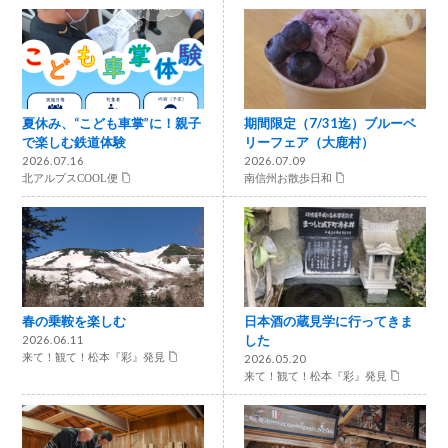
夏休み、“こども車掌”に！親子
期間限定（7/31迄）ブルーベ
で楽しむ鉄道体験
リーフェア（大鹿村）
2026.07.16
2026.07.09
北アルプスCOOL便
南信州お散歩日和
春の乗鞍を楽しむ
日本酒の蔵見学に行ってきま
した
2026.06.11
来て！観て！松本『彩』発見
2026.05.20
来て！観て！松本『彩』発見