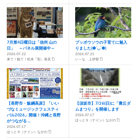
7月第4日曜日は「信州 山の
ブッポウソウの子育てに魅入
日」 ～パネル展開催中～
りました(❁´◡`❁)
2026.07.22
2026.07.21
来て！観て！松本『彩』発見
い～な 上伊那
【長野市・飯綱高原】「いい
【須坂市】7/26(日)に「豊丘ダ
づなミュージックフェスティ
ムまつり」を開催します
バル2026」開催！沖縄と長野
2026.07.17
がつながる ...
ほっと９（ナイン）ながの
2026.07.17
ほっと９（ナイン）ながの