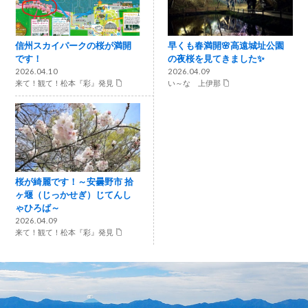
信州スカイパークの桜が満開
早くも春満開🌸高遠城址公園
です！
の夜桜を見てきました✨
2026.04.10
2026.04.09
来て！観て！松本『彩』発見
い～な 上伊那
桜が綺麗です！～安曇野市 拾
ヶ堰（じっかせぎ）じてんし
ゃひろば～
2026.04.09
来て！観て！松本『彩』発見