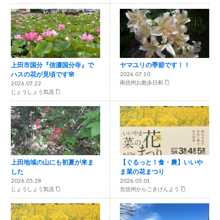
上田市国分『信濃国分寺』で
ヤマユリの季節です！！
ハスの花が見頃です🌸
2026.07.10
南信州お散歩日和
2026.07.22
じょうしょう気流
上田地域の山にも初夏が来ま
【ぐるっと！食・農】いいや
した
ま菜の花まつり
2026.05.28
2026.05.01
じょうしょう気流
北信州からごきげんよう