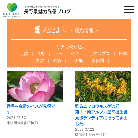
t
o
g
g
l
花だより
観光情報
e
n
a
v
エリアで絞り込む
i
北信
長野
上田
佐久
北アルプス
松本
g
a
木曽
諏訪
上伊那
南信州
t
i
o
n
泰阜村金野のハスが見頃で
甦るニッコウキスゲの群
す！！
落！！南アルプス聖平植生復
元ボランティアに行ってきま
2026.07.30
南信州お散歩日和
した。
2026.07.22
南信州お散歩日和