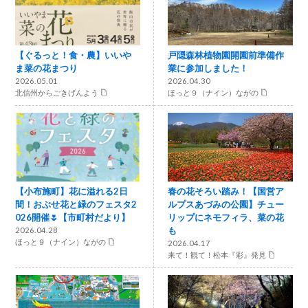
【ぐるっと！食・農】いいや
戸隠森林植物園開園前準備作
ま菜の花まつり
業に参加しました！
2026.05.01
2026.04.30
北信州からごきげんよう
ほっと９（ナイン）ながの
【小布施町】花に溢れる2日
春の花そろい踏み！【国営ア
間！おぶせ花と緑のフェスタ2
ルプスあづみの公園】チュー
026開催🌷【市町村だより】
リップにネモフィラ、菜の花
も
2026.04.28
ほっと９（ナイン）ながの
2026.04.17
来て！観て！松本『彩』発見