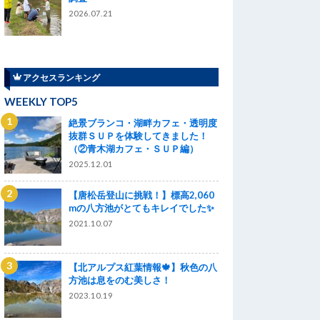
2026.07.21
アクセスランキング
WEEKLY TOP5
絶景ブランコ・湖畔カフェ・透明度
抜群ＳＵＰを体験してきました！
（②青木湖カフェ・ＳＵＰ編）
2025.12.01
【唐松岳登山に挑戦！】標高2,060
mの八方池がとてもキレイでした✨
2021.10.07
【北アルプス紅葉情報🍁】秋色の八
方池は息をのむ美しさ！
2023.10.19