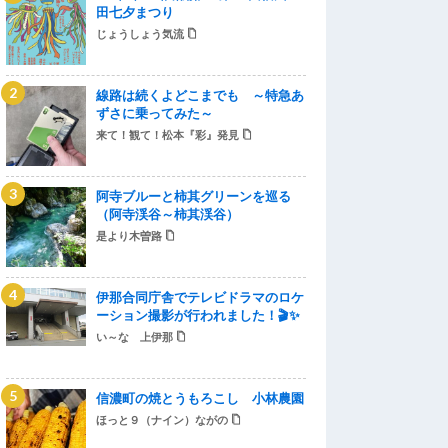
田七夕まつり
じょうしょう気流
線路は続くよどこまでも ～特急あ
ずさに乗ってみた～
来て！観て！松本『彩』発見
阿寺ブルーと柿其グリーンを巡る
（阿寺渓谷～柿其渓谷）
是より木曽路
伊那合同庁舎でテレビドラマのロケ
ーション撮影が行われました！🎬✨
い～な 上伊那
信濃町の焼とうもろこし 小林農園
ほっと９（ナイン）ながの