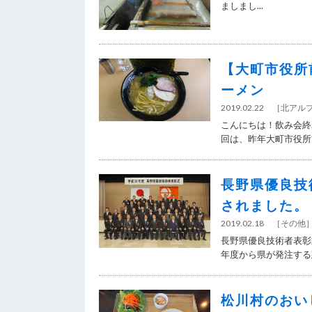
ましまし...
【大町市役所
ーメン
2019.02.22
［
北アル
こんにちは！飲み会終
回は、昨年大町市役所前
長野県優良技
されました。
2019.02.18
［
その他
長野県優良技術者表彰
年度から県が発注する建
松川村のおい