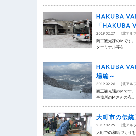
HAKUBA 
「HAKUBA
2019.02.27
［
北アル
商工観光課のＭです。 
ターミナル等を...
HAKUBA 
場編～
2019.02.26
［
北アル
商工観光課のＭです。
事務所のMさんの応...
大町市の伝統
2019.02.25
［
北アル
大町での和紙づくりを