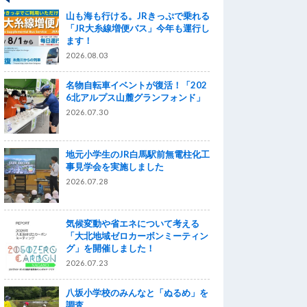
山も海も行ける。JRきっぷで乗れる
「JR大糸線増便バス」今年も運行し
ます！
2026.08.03
名物自転車イベントが復活！「202
6北アルプス山麓グランフォンド」
2026.07.30
地元小学生のJR白馬駅前無電柱化工
事見学会を実施しました
2026.07.28
気候変動や省エネについて考える
「大北地域ゼロカーボンミーティン
グ」を開催しました！
2026.07.23
八坂小学校のみんなと「ぬるめ」を
調査