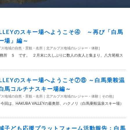
VALLEYのスキー場へようこそ④ ～再び「白馬
ー場」編～
プス地域の自然・景観・名所
北アルプス地域のレジャー・体験
］
務所 Ｓ です。 ２月末に久しぶりに数人の友人と集まり、八方尾根ス
VALLEYのスキー場へようこそ⑦⑧ ～白馬乗鞍温
白馬コルチナスキー場編～
プス地域の自然・景観・名所
北アルプス地域のレジャー・体験
その他
］
今回は、HAKUBA VALLEYの最奥部、ハクノリ（白馬乗鞍温泉スキー場）
域子ども応援プラットフォーム活動報告：白馬