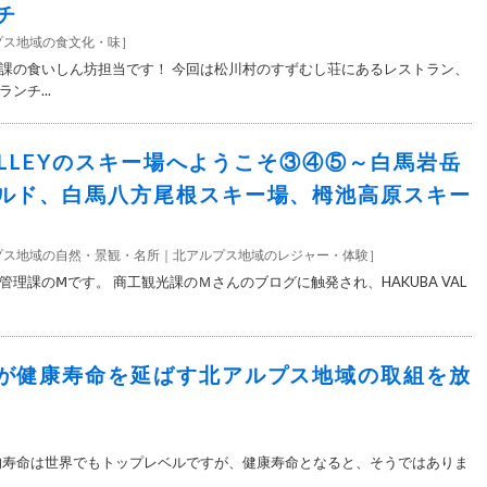
チ
プス地域の食文化・味
］
課の食いしん坊担当です！ 今回は松川村のすずむし荘にあるレストラン、
ンチ...
VALLEYのスキー場へようこそ③④⑤～白馬岩岳
ルド、白馬八方尾根スキー場、栂池高原スキー
プス地域の自然・景観・名所
北アルプス地域のレジャー・体験
］
理課のⅯです。 商工観光課のＭさんのブログに触発され、HAKUBA VAL
が健康寿命を延ばす北アルプス地域の取組を放
］
均寿命は世界でもトップレベルですが、健康寿命となると、そうではありま