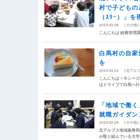
村で子どもの
（ｽﾘｰ）」
2019.03.06
［
その他
こんにちは 総務管理課
白馬村の自家
を
2019.03.01
［
北アル
こんにちは！今シーズ
はドライブで白馬へ行っ
「地域で働く
就職ガイダン
2019.02.28
［
その他
北アルプス地域振興局
が取り組んでいる大学進