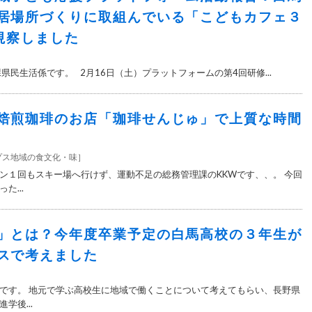
居場所づくりに取組んでいる「こどもカフェ３
を視察しました
］
県民生活係です。 2月16日（土）プラットフォームの第4回研修...
焙煎珈琲のお店「珈琲せんじゅ」で上質な時間
プス地域の食文化・味
］
ン１回もスキー場へ行けず、運動不足の総務管理課のKKWです、、。 今回
た...
」とは？今年度卒業予定の白馬高校の３年生が
スで考えました
］
です。 地元で学ぶ高校生に地域で働くことについて考えてもらい、長野県
学後...