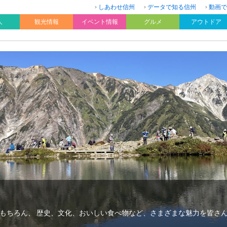
しあわせ信州
データで知る信州
動画で
人
観光情報
イベント情報
グルメ
アウトドア
もちろん、 歴史、文化、おいしい食べ物など、さまざまな魅力を皆さ