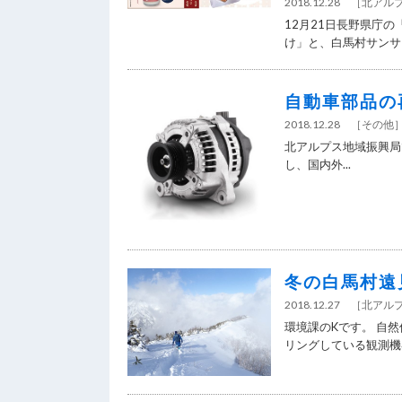
2018.12.28
［
北アル
12月21日長野県庁
け」と、白馬村サンサン
自動車部品の
2018.12.28
［
その他
北アルプス地域振興局
し、国内外...
冬の白馬村遠
2018.12.27
［
北アル
環境課のKです。 自
リングしている観測機器