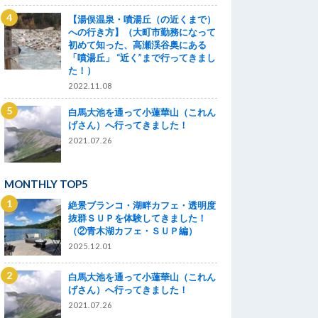
【湯俣温泉・噴湯丘（の近くまで）
への行き方】（大町市勤務になって
初めて知った、高瀬渓谷奥にある
「噴湯丘」 “近く”まで行ってきまし
た！）
2022.11.08
白馬大池を通って小蓮華山（これん
げさん）へ行ってきました！
2021.07.26
MONTHLY TOP5
絶景ブランコ・湖畔カフェ・透明度
抜群ＳＵＰを体験してきました！
（②青木湖カフェ・ＳＵＰ編）
2025.12.01
白馬大池を通って小蓮華山（これん
げさん）へ行ってきました！
2021.07.26