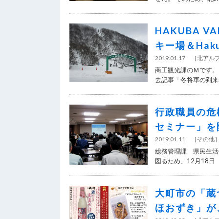
HAKUBA 
キー場＆Hakub
2019.01.17
［
北アル
商工観光課のＭです。
去記事「冬将軍の到来..
行政職員の危
セミナー」を
2019.01.11
［
その他
総務管理課 県民生活
図るため、12月18日（火
大町市の「蔵
ほおずき」が