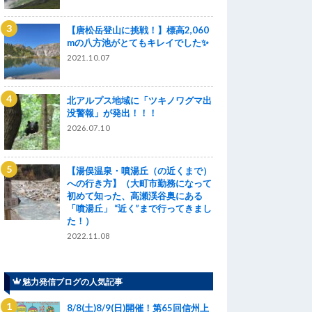
【唐松岳登山に挑戦！】標高2,060
mの八方池がとてもキレイでした✨
2021.10.07
北アルプス地域に「ツキノワグマ出
没警報」が発出！！！
2026.07.10
【湯俣温泉・噴湯丘（の近くまで）
への行き方】（大町市勤務になって
初めて知った、高瀬渓谷奥にある
「噴湯丘」 “近く”まで行ってきまし
た！）
2022.11.08
魅力発信ブログの人気記事
8/8(土)8/9(日)開催！第65回信州上