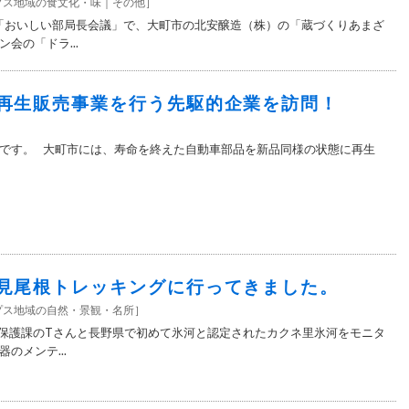
プス地域の食文化・味
その他
］
の「おいしい部局長会議」で、大町市の北安醸造（株）の「蔵づくりあまざ
会の「ドラ...
再生販売事業を行う先駆的企業を訪問！
］
です。 大町市には、寿命を終えた自動車部品を新品同様の状態に再生
見尾根トレッキングに行ってきました。
プス地域の自然・景観・名所
］
然保護課のTさんと長野県で初めて氷河と認定されたカクネ里氷河をモニタ
のメンテ...