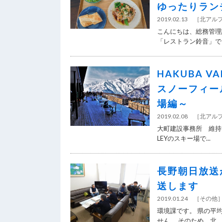
ゆったりラン
2019.02.13
［
北アル
こんにちは、総務管理
「レストラン鈴音」でラ
HAKUBA 
スノーフィー
場編～
2019.02.08
［
北アル
大町建設事務所 維持管
LEYのスキー場で...
長野朝日放送
送します
2019.01.24
［
その他
環境課です。 県の平
せん。 そのため、北...