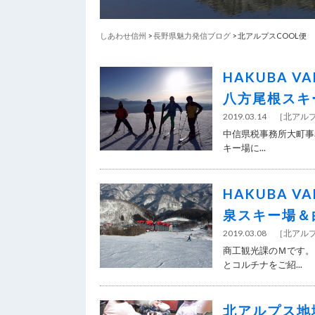
しあわせ信州
>
長野県魅力発信ブログ
> 北アルプスCOOL便
HAKUBA 
八方尾根スキ
2019.03.14
［
北アル
中信県税事務所大町事
キー場に...
HAKUBA 
泉スキー場＆
2019.03.08
［
北アル
商工観光課のＭです。 
とコルチナをご紹...
北アルプス地