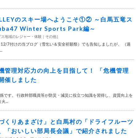
VALLEYのスキー場へようこそ①② ～白馬五竜ス
a47 Winter Sports Park編～
プス地域のレジャー・体験
その他
］
 12/7付けの当ブログ（雪乞い＆安全祈願祭）でも告知しましたが、 （過
.
機管理対応力の向上を目指して！ 「危機管理
開催しました
］
係です。 行政幹部職員等が防災・減災に役立つ知識を習得し、資質向上を
...
づくりあまざけ」と白馬村の「ドライフルーツ
、「おいしい部局長会議」で紹介されました