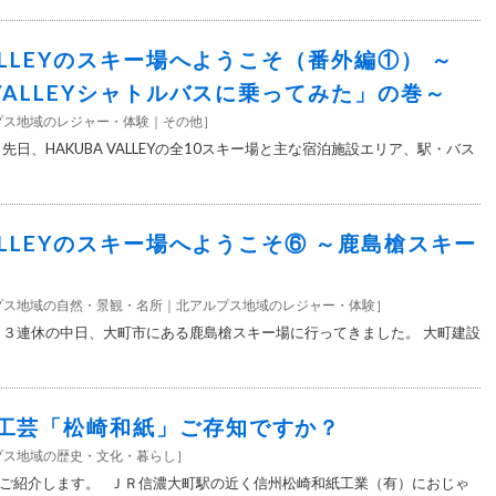
VALLEYのスキー場へようこそ（番外編①） ～
 VALLEYシャトルバスに乗ってみた」の巻～
プス地域のレジャー・体験
その他
］
先日、HAKUBA VALLEYの全10スキー場と主な宿泊施設エリア、駅・バス
VALLEYのスキー場へようこそ⑥ ～鹿島槍スキー
プス地域の自然・景観・名所
北アルプス地域のレジャー・体験
］
 ３連休の中日、大町市にある鹿島槍スキー場に行ってきました。 大町建設
工芸「松崎和紙」ご存知ですか？
プス地域の歴史・文化・暮らし
］
ご紹介します。 ＪＲ信濃大町駅の近く信州松崎和紙工業（有）におじゃ