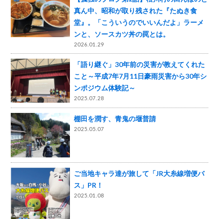
真ん中、昭和が取り残された『たぬき食
堂』。「こういうのでいいんだよ」ラーメ
ンと、ソースカツ丼の罠とは。
2026.01.29
「語り継ぐ」30年前の災害が教えてくれた
こと～平成7年7月11日豪雨災害から30年シ
ンポジウム体験記～
2025.07.28
棚田を潤す、青鬼の堰普請
2025.05.07
ご当地キャラ達が旅して「JR大糸線増便バ
ス」PR！
2025.01.08