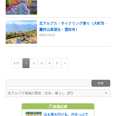
北アルプス・サイクリング便り（大町市・
鷹狩山展望台・霊松寺）
2023.10.27
1 / 5
1
2
3
4
5
»
新着記事
すめ記事
山も海も行ける。JRきっぷで