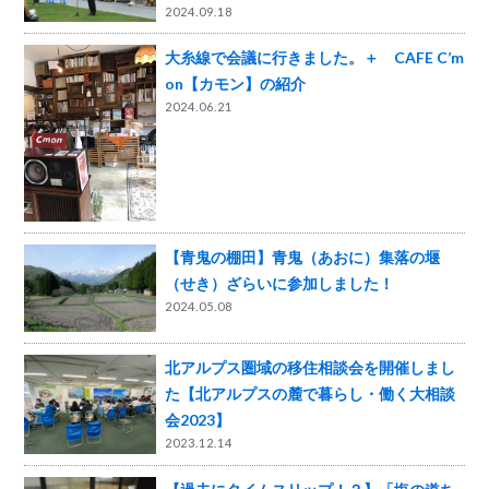
2024.09.18
大糸線で会議に行きました。＋ CAFE C’m
on【カモン】の紹介
2024.06.21
【青鬼の棚田】青鬼（あおに）集落の堰
（せき）ざらいに参加しました！
2024.05.08
北アルプス圏域の移住相談会を開催しまし
た【北アルプスの麓で暮らし・働く大相談
会2023】
2023.12.14