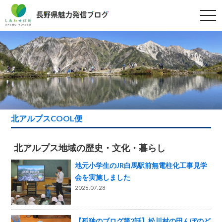
t
o
g
g
l
e
n
a
v
i
g
a
t
i
北アルプスCOOL便
o
n
北アルプス地域の歴史・文化・暮らし
地元小学生のJR白馬駅前無電柱化工事見学
会を実施しました
2026.07.28
【孤独のブログ第2話】松川村の田んぼのど