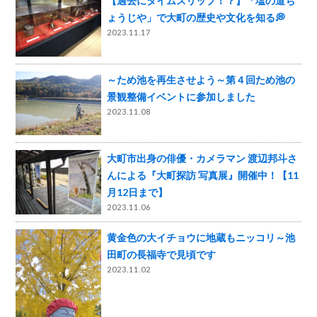
【過去にタイムスリップ！？】「塩の道ち
ょうじや」で大町の歴史や文化を知る💭
2023.11.17
～ため池を再生させよう～第４回ため池の
景観整備イベントに参加しました
2023.11.08
大町市出身の俳優・カメラマン 渡辺邦斗さ
んによる『大町探訪 写真展』開催中！【11
月12日まで】
2023.11.06
黄金色の大イチョウに地蔵もニッコリ～池
田町の長福寺で見頃です
2023.11.02