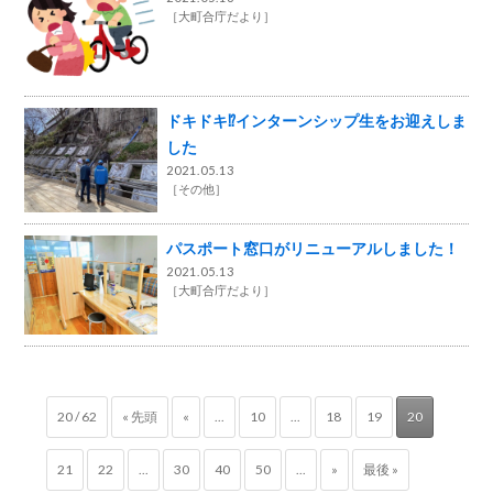
［
大町合庁だより
］
ドキドキ⁉インターンシップ生をお迎えしま
した
2021.05.13
［
その他
］
パスポート窓口がリニューアルしました！
2021.05.13
［
大町合庁だより
］
20 / 62
« 先頭
«
...
10
...
18
19
20
21
22
...
30
40
50
...
»
最後 »