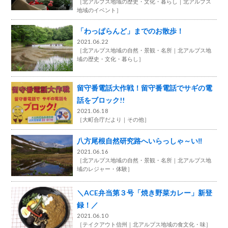
［
北アルプス地域の歴史・文化・暮らし
北アルプス
地域のイベント
］
「わっぱらんど」までのお散歩！
2021.06.22
［
北アルプス地域の自然・景観・名所
北アルプス地
域の歴史・文化・暮らし
］
留守番電話大作戦！留守番電話でサギの電
話をブロック!!
2021.06.18
［
大町合庁だより
その他
］
八方尾根自然研究路へいらっしゃ～い‼
2021.06.16
［
北アルプス地域の自然・景観・名所
北アルプス地
域のレジャー・体験
］
＼ACE弁当第３号「焼き野菜カレー」新登
録！／
2021.06.10
［
テイクアウト信州
北アルプス地域の食文化・味
］