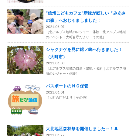
“信州こどもカフェ”新緑が眩しい「みあさ
の森」へおじゃましました！
2021.06.07
［
北アルプス地域のレジャー・体験
北アルプス地域
のイベント
大町合庁だより
その他
］
シャクナゲを見に鍬ノ峰へ行きました！
（大町市）
2021.06.03
［
北アルプス地域の自然・景観・名所
北アルプス地
域のレジャー・体験
］
パスポートのＮＧ保管
2021.06.01
［
大町合庁だより
その他
］
大北地区森林祭を開催しました～！🌲
2021.05.27