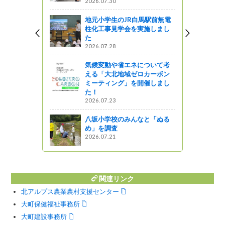
2026.07.30
談～
地元小学生のJR白馬駅前無電
柱化工事見学会を実施しまし
庁舎から車
た
念物は何で
2026.07.28
気候変動や省エネについて考
う
える「大北地域ゼロカーボン
ミーティング」を開催しまし
が一望】冬
た！
てきまし
2026.07.23
八坂小学校のみんなと「ぬる
』発見
め」を調査
2026.07.21
関連リンク
北アルプス農業農村支援センター
大町保健福祉事務所
大町建設事務所