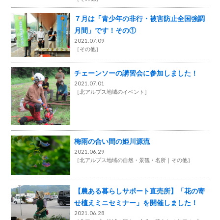
７月は「青少年の非行・被害防止全国強調
月間」です！その①
2021.07.09
［
その他
］
チェーンソーの講習会に参加しました！
2021.07.01
［
北アルプス地域のイベント
］
梅雨の合い間の姫川源流
2021.06.29
［
北アルプス地域の自然・景観・名所
その他
］
【農ある暮らしサポート直売所】「花の寄
せ植えミニセミナー」を開催しました！
2021.06.28