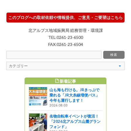
このブログへの取材依頼や情報提供、ご意見・ご要望はこちら
北アルプス地域振興局 総務管理・環境課
TEL:0261-23-6500
FAX:0261-23-6504
新着記事
すめ記事
山も海も行ける。JRきっぷで
センター」
乗れる「JR大糸線増便バス」
原朝市
今年も運行します！
2026.08.03
しょ！！
名物自転車イベントが復活！
知事室（北
「2026北アルプス山麓グラン
北アルプス
フォンド」
、創業者・