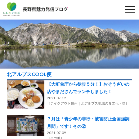
t
o
g
g
l
e
n
a
v
i
g
a
t
i
北アルプスCOOL便
o
n
【大町合庁から徒歩５分！】おそうざいの
店やまださんでランチしました！
2021.07.12
［
テイクアウト信州
北アルプス地域の食文化・味
］
７月は「青少年の非行・被害防止全国強調
月間」です！その②
2021.07.09
［
その他
］