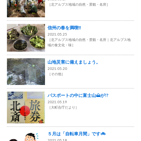
［
北アルプス地域の自然・景観・名所
］
信州の春を満喫‼
2021.05.25
［
北アルプス地域の自然・景観・名所
北アルプス地
域の食文化・味
］
山地災害に備えましょう。
2021.05.20
［
その他
］
パスポートの中に富士山🗻が!?
2021.05.19
［
大町合庁だより
］
５月は「自転車月間」です🚲
2021.05.18