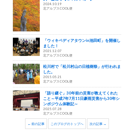
2024.10.19
北アルプスCOOL便
「ウィキペディアタウンin池田町」を開催し
ました！
2021.12.07
北アルプスCOOL便
松川村で「松川村山の日植樹祭」が行われま
した。
2015.05.21
北アルプスCOOL便
「語り継ぐ」30年前の災害が教えてくれた
こと～平成7年7月11日豪雨災害から30年シ
ンポジウム体験記～
2025.07.28
北アルプスCOOL便
← 前の記事
このブログのトップへ
次の記事 →