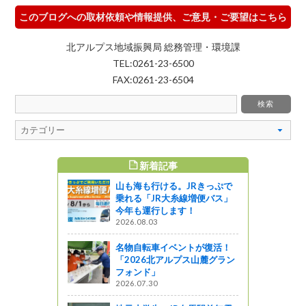
このブログへの取材依頼や情報提供、ご意見・ご要望はこちら
北アルプス地域振興局 総務管理・環境課
TEL:0261-23-6500
FAX:0261-23-6504
新着記事
すめ記事
山も海も行ける。JRきっぷで
ェスタｉｎ
乗れる「JR大糸線増便バス」
開催しまし
今年も運行します！
2026.08.03
ットワーク
名物自転車イベントが復活！
「2026北アルプス山麓グラン
「レシピ募
フォンド」
紋 信州に暮
2026.07.30
ツ」展示中