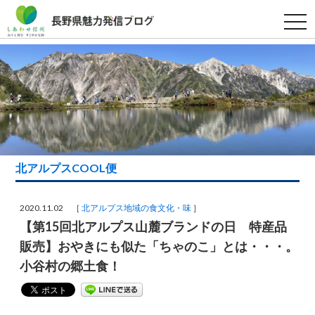
t
o
g
g
l
e
n
a
v
i
g
a
t
i
北アルプスCOOL便
o
n
2020.11.02 ［
北アルプス地域の食文化・味
］
【第15回北アルプス山麓ブランドの日 特産品
販売】おやきにも似た「ちゃのこ」とは・・・。
小谷村の郷土食！