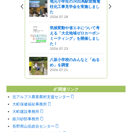
図書館ブログ
地元小学生のJR白馬駅前無電
柱化工事見学会を実施しまし
クト：ジビ
た
2026.07.28
気候変動や省エネについて考
える「大北地域ゼロカーボン
きゃチョーソ
ミーティング」を開催しまし
）
た！
2026.07.23
八坂小学校のみんなと「ぬる
め」を調査
2026.07.21
関連リンク
北アルプス農業農村支援センター
大町保健福祉事務所
大町建設事務所
姫川砂防事務所
長野県山岳総合センター