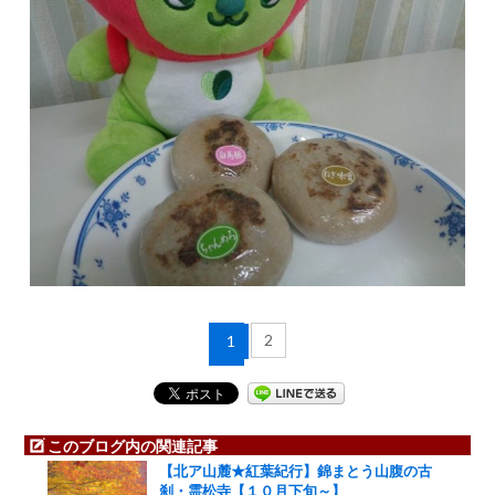
2
1
このブログ内の関連記事
【北ア山麓★紅葉紀行】錦まとう山腹の古
刹・霊松寺【１０月下旬～】