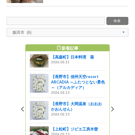
新着記事
すめ記事
【高森町】日本料理 葵
2026.03.11
【長野市】信州天空resort
ARCADIA ～ふたつとない景色
～（アルカディア）
2026.02.13
【長野市】大岡温泉（おおお
かおんせん）
2026.02.13
【上松町】ジビエ工房木曽
2026.02.13