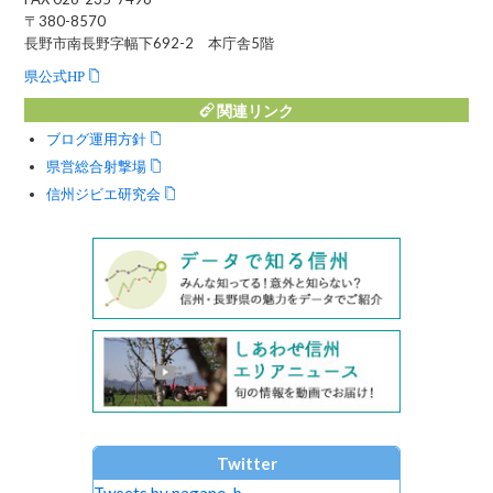
〒380-8570
長野市南長野字幅下692-2 本庁舎5階
県公式HP
関連リンク
ブログ運用方針
県営総合射撃場
信州ジビエ研究会
Twitter
Tweets by nagano_b