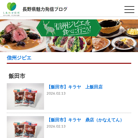
t
o
g
g
l
e
n
a
v
i
g
信州ジビエ
a
t
i
o
飯田市
n
【飯田市】キラヤ 上飯田店
2026.02.13
【飯田市】キラヤ 鼎店（かなえてん）
2026.02.13