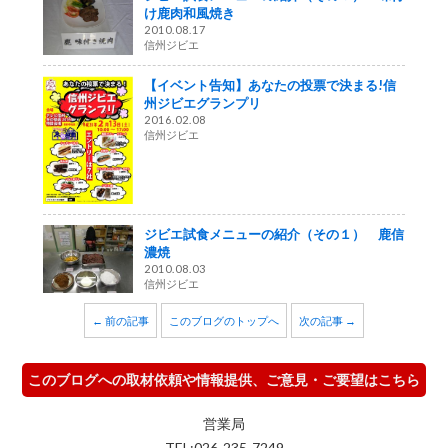
け鹿肉和風焼き
2010.08.17
信州ジビエ
【イベント告知】あなたの投票で決まる!信
州ジビエグランプリ
2016.02.08
信州ジビエ
ジビエ試食メニューの紹介（その１） 鹿信
濃焼
2010.08.03
信州ジビエ
← 前の記事
このブログのトップへ
次の記事 →
このブログへの取材依頼や情報提供、ご意見・ご要望はこちら
営業局
TEL:026-235-7249