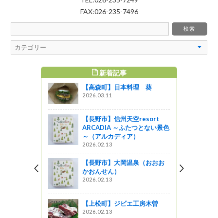
FAX:026-235-7496
新着記事
すめ記事
【高森町】日本料理 葵
国土性
2026.03.11
の日企画展
【長野市】信州天空resort
図書館ブログ
ARCADIA ～ふたつとない景色
～（アルカディア）
州ＤＣおもて
2026.02.13
！
【長野市】大岡温泉（おおお
企画
かおんせん）
2026.02.13
』箕輪町沢
行われまし
【上松町】ジビエ工房木曽
2026.02.13