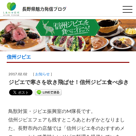
t
o
g
g
l
e
n
a
v
i
g
信州ジビエ
a
t
i
o
2017.02.02 ［
お知らせ
］
n
ジビエで寒さを吹き飛ばせ！信州ジビエ食べ歩き
鳥獣対策・ジビエ振興室のM隊長です。
信州ジビエフェアも残すところあとわずかとなりまし
た。長野市内の店舗では「信州ジビエ冬のおすすめメ