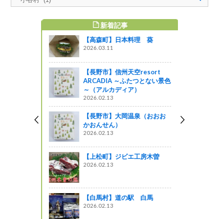
新着記事
すめ記事
【高森町】日本料理 葵
散歩～冬の
2026.03.11
＆スイーツ
【長野市】信州天空resort
う
ARCADIA ～ふたつとない景色
～（アルカディア）
知事室～
2026.02.13
ィールド」
ティング～
【長野市】大岡温泉（おおお
かおんせん）
しょ！！
2026.02.13
だより
【上松町】ジビエ工房木曽
2026.02.13
ットワーク
、県政ラン
開催しまし
【白馬村】道の駅 白馬
2026.02.13