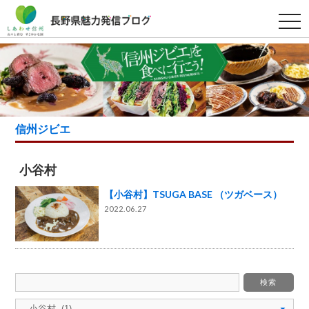
t
o
g
g
l
e
n
a
v
i
g
信州ジビエ
a
t
i
o
小谷村
n
【小谷村】TSUGA BASE （ツガベース）
2022.06.27