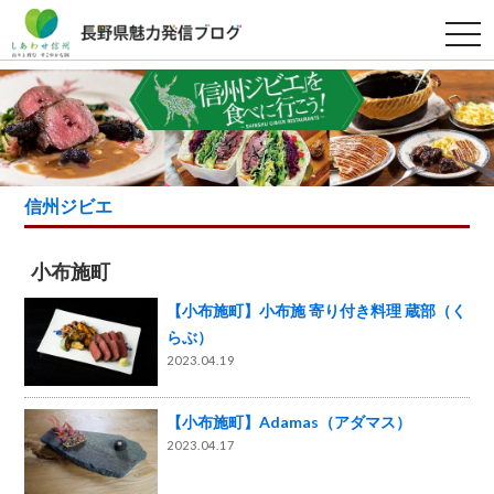
t
o
g
g
l
e
n
a
v
i
g
信州ジビエ
a
t
i
o
小布施町
n
【小布施町】小布施 寄り付き料理 蔵部（く
らぶ）
2023.04.19
【小布施町】Adamas（アダマス）
2023.04.17