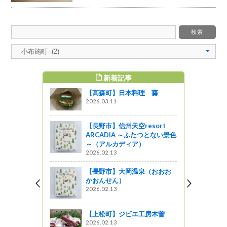
新着記事
すめ記事
【高森町】日本料理 葵
2026.03.11
【長野市】信州天空resort
ARCADIA ～ふたつとない景色
～（アルカディア）
2026.02.13
【長野市】大岡温泉（おおお
かおんせん）
2026.02.13
【上松町】ジビエ工房木曽
2026.02.13