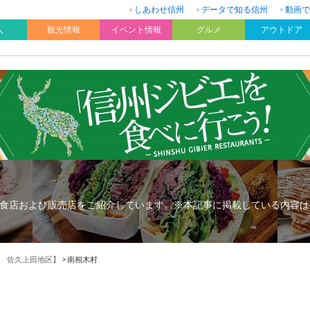
しあわせ信州
データで知る信州
動画で
人
観光情報
イベント情報
グルメ
アウトドア
食店および販売店をご紹介しています。※本記事に掲載している内容は
 佐久上田地区】
>
南相木村