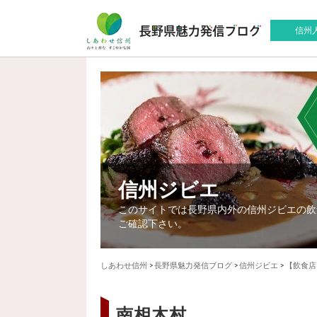
信州
信州ジビエ
このサイトでは長野県内外の信州ジビエの飲
ご確認下さい。
しあわせ信州
>
長野県魅力発信ブログ
>
信州ジビエ
>
【飲食店
南相木村