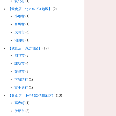
筑北村
(1)
【飲食店 北アルプス地区】
(9)
小谷村
(1)
白馬村
(1)
大町市
(6)
池田町
(1)
【飲食店 諏訪地区】
(17)
岡谷市
(3)
諏訪市
(4)
茅野市
(8)
下諏訪町
(1)
富士見町
(1)
【飲食店 上伊那南信州地区】
(12)
高森町
(1)
伊那市
(3)