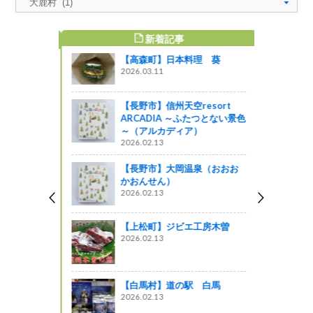
新着記事
すめ記事
【高森町】日本料理 葵
世界に売
2026.03.11
るから」簡
い独自のプ
【長野市】信州天空resort
ARCADIA ～ふたつとない景色
～（アルカディア）
2026.02.13
材フェア
21
【長野市】大岡温泉（おおお
かおんせん）
パラ！が始
2026.02.13
う
【上松町】ジビエ工房木曽
2026.02.13
～秋の木曽路
木曽路に出
【白馬村】道の駅 白馬
2026.02.13