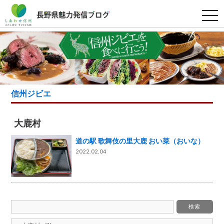
t
o
g
g
l
e
n
a
v
i
g
信州ジビエ
a
t
i
o
大鹿村
n
道の駅 歌舞伎の里大鹿 おい菜（おいな）
2022.02.04