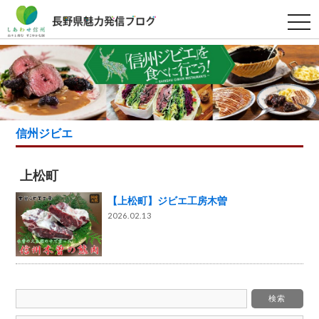
t
o
g
g
l
e
n
a
v
i
g
信州ジビエ
a
t
i
o
上松町
n
【上松町】ジビエ工房木曽
2026.02.13