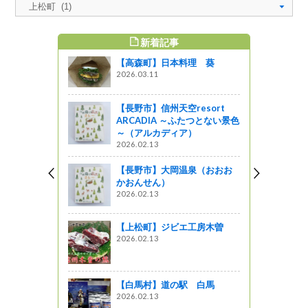
新着記事
すめ記事
【高森町】日本料理 葵
2026.03.11
【長野市】信州天空resort
ARCADIA ～ふたつとない景色
～（アルカディア）
2026.02.13
【長野市】大岡温泉（おおお
かおんせん）
2026.02.13
【上松町】ジビエ工房木曽
2026.02.13
【白馬村】道の駅 白馬
2026.02.13