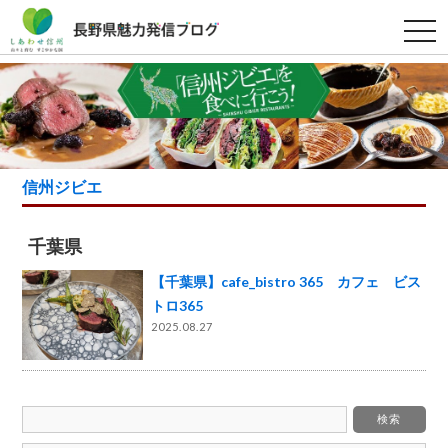
t
o
g
g
l
e
n
a
v
i
g
信州ジビエ
a
t
i
o
千葉県
n
【千葉県】cafe_bistro 365 カフェ ビス
トロ365
2025.08.27