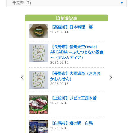
新着記事
すめ記事
【高森町】日本料理 葵
2026.03.11
【長野市】信州天空resort
ARCADIA ～ふたつとない景色
～（アルカディア）
2026.02.13
【長野市】大岡温泉（おおお
かおんせん）
2026.02.13
【上松町】ジビエ工房木曽
2026.02.13
【白馬村】道の駅 白馬
2026.02.13