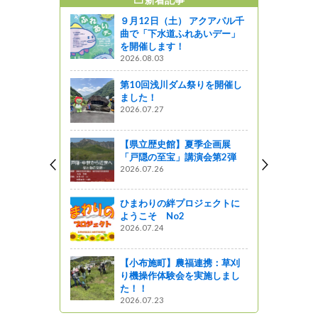
すめ記事
９月12日（土） アクアパル千
曲で「下水道ふれあいデー」
を開催します！
2026.08.03
第10回浅川ダム祭りを開催し
ました！
2026.07.27
【県立歴史館】夏季企画展
「戸隠の至宝」講演会第2弾
2026.07.26
ひまわりの絆プロジェクトに
ようこそ No2
2026.07.24
【小布施町】農福連携：草刈
り機操作体験会を実施しまし
た！！
2026.07.23