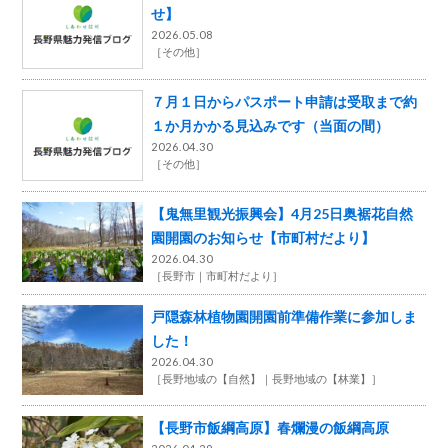
せ】
2026.05.08
［
その他
］
７月１日からパスポート申請は受取まで約
１か月かかる見込みです（当面の間）
2026.04.30
［
その他
］
【鬼無里観光振興会】4月25日奥裾花自然
園開園のお知らせ【市町村だより】
2026.04.30
［
長野市
市町村だより
］
戸隠森林植物園開園前準備作業に参加しま
した！
2026.04.30
［
長野地域の【自然】
長野地域の【林業】
］
【長野市飯綱高原】春爛漫の飯綱高原