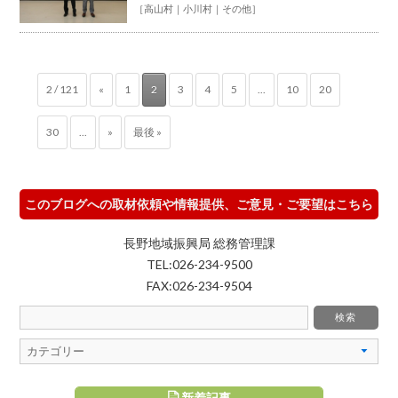
［
高山村
小川村
その他
］
2 / 121
«
1
2
3
4
5
...
10
20
30
...
»
最後 »
このブログへの取材依頼や情報提供、ご意見・ご要望はこちら
長野地域振興局 総務管理課
TEL:026-234-9500
FAX:026-234-9504
新着記事