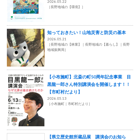
2026.05.22
［
長野地域の【環境】
］
知っておきたい！山地災害と防災の基本
2026.05.21
［
長野地域の【林業】
長野地域の【暮らし】
長野
地域振興局
］
【小布施町】北斎の町50周年記念事業 目
黒龍一郎さん特別講演会を開催します！！
【市町村だより】
2026.05.13
［
小布施町
市町村だより
］
【県立歴史館所蔵品展 講演会のお知ら