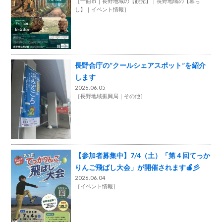
［
千曲市
長野地域の【観光】
長野地域の【暮ら
し】
イベント情報
］
長野合庁の”クールシェアスポット”を紹介
します
2026.06.05
［
長野地域振興局
その他
］
【参加者募集中】7/4（土）「第４回てっか
りんご飛ばし大会」が開催されます🍎彡
2026.06.04
［
イベント情報
］