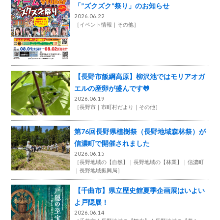
「”ズクズク”祭り」のお知らせ
2026.06.22
［
イベント情報
その他
］
【長野市飯綱高原】柳沢池ではモリアオガ
エルの産卵が盛んです🐸
2026.06.19
［
長野市
市町村だより
その他
］
第76回長野県植樹祭（長野地域森林祭）が
信濃町で開催されました
2026.06.15
［
長野地域の【自然】
長野地域の【林業】
信濃町
長野地域振興局
］
【千曲市】県立歴史館夏季企画展はいよい
よ戸隠展！
2026.06.14