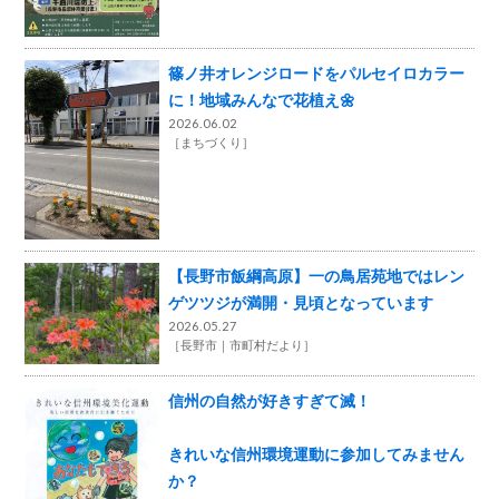
篠ノ井オレンジロードをパルセイロカラー
に！地域みんなで花植え🌼
2026.06.02
［
まちづくり
］
【長野市飯綱高原】一の鳥居苑地ではレン
ゲツツジが満開・見頃となっています
2026.05.27
［
長野市
市町村だより
］
信州の自然が好きすぎて滅！
きれいな信州環境運動に参加してみません
か？