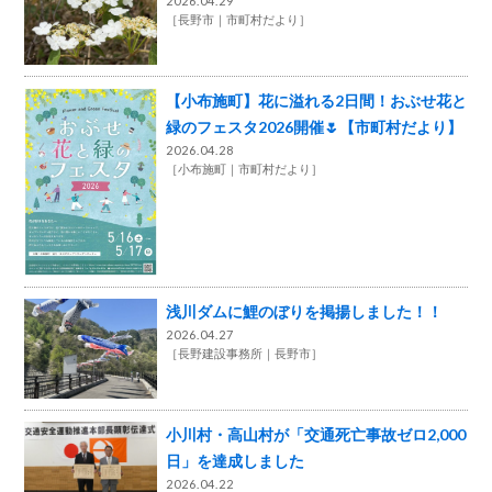
2026.04.29
［
長野市
市町村だより
］
【小布施町】花に溢れる2日間！おぶせ花と
緑のフェスタ2026開催🌷【市町村だより】
2026.04.28
［
小布施町
市町村だより
］
浅川ダムに鯉のぼりを掲揚しました！！
2026.04.27
［
長野建設事務所
長野市
］
小川村・高山村が「交通死亡事故ゼロ2,000
日」を達成しました
2026.04.22