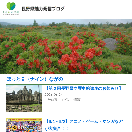
t
o
g
g
l
e
n
a
v
i
g
a
t
i
o
n
ほっと９（ナイン）ながの
【第２回長野県立歴史館講座のお知らせ】
2026.06.24
［
千曲市
イベント情報
］
【8/1～8/2】アニメ・ゲーム・マンガなど
が大集合！！