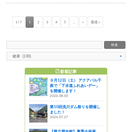
1 / 7
1
2
3
4
5
...
»
最後 »
新着記事
すめ記事
９月12日（土） アクアパル千
曲で「下水道ふれあいデー」
を開催します！
2026.08.03
第10回浅川ダム祭りを開催し
ました！
2026.07.27
【県立歴史館】夏季企画展