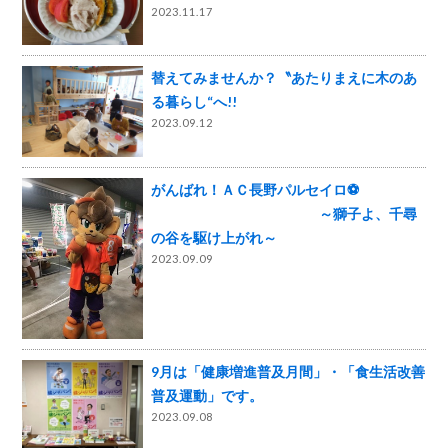
2023.11.17
替えてみませんか？〝あたりまえに木のあ
る暮らし“へ!!
2023.09.12
がんばれ！ＡＣ長野パルセイロ⚽
～獅子よ、千尋
の谷を駆け上がれ～
2023.09.09
9月は「健康増進普及月間」・「食生活改善
普及運動」です。
2023.09.08