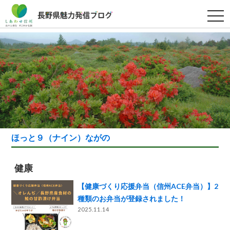
t
o
g
g
l
e
n
a
v
i
g
a
t
i
o
n
ほっと９（ナイン）ながの
健康
【健康づくり応援弁当（信州ACE弁当）】2
種類のお弁当が登録されました！
2025.11.14