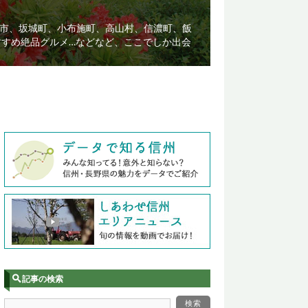
市、坂城町、小布施町、高山村、信濃町、飯
すすめ絶品グルメ…などなど、ここでしか出会
記事の検索