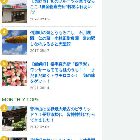
【長野市】旬のフルーツを買うなら
ここ!!農産物直売所”若穂ふれあい
市”
2022.09.02
信濃町の焼とうもろこし 石川農
園 仁の蔵 小林正樹農園 道の駅
しなのふるさと天望館
2017.08.17
【飯綱町】横手直売所「四季彩」
ワッサーもモモも桃のうち！！ ま
だまだ続くトウモロコシ！ 旬の味
をゲット！
2021.08.14
MONTHLY TOP5
皆神山は世界最大最古のピラミッ
ド？！長野市松代 皆神神社に行っ
てきました！
2019.09.05