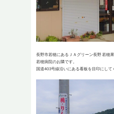
長野市若穂にあるＪＡグリーン長野 若穂
若穂病院のお隣です。
国道403号線沿いにある看板を目印にして