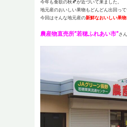
今年も食欲の秋🍂が近づいて来ました。
地元産のおいしい果物もどんどん出回って
今回はそんな地元産の
新鮮なおいしい果物
農産物直売所”若穂ふれあい市”
さ