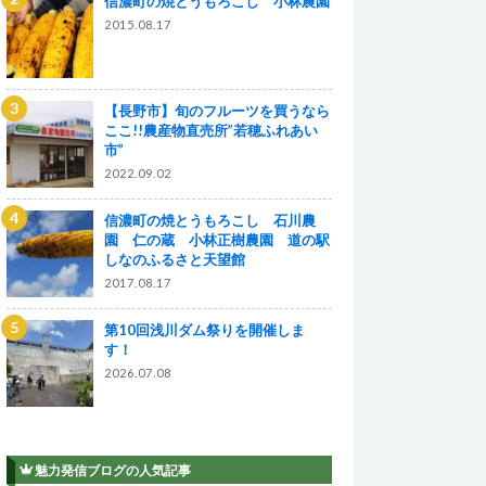
信濃町の焼とうもろこし 小林農園
2015.08.17
【長野市】旬のフルーツを買うなら
ここ!!農産物直売所”若穂ふれあい
市”
2022.09.02
信濃町の焼とうもろこし 石川農
園 仁の蔵 小林正樹農園 道の駅
しなのふるさと天望館
2017.08.17
第10回浅川ダム祭りを開催しま
す！
2026.07.08
魅力発信ブログの人気記事