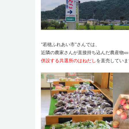
”若穂ふれあい市”さんでは、
近隣の農家さんが直接持ち込んだ農産物🥒
併設する共選所のはねだし
を直売していま