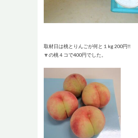
取材日は桃とりんごが何と１kg 200円!!
🔽の桃４コで400円でした。