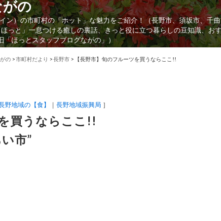
ながの
イン）の市町村の「ホット」な魅力をご紹介！（長野市、須坂市、千曲
「ほっと」一息つける癒しの裏話、きっと役に立つ暮らしの豆知識、お
（旧「ほっとスタッフブログながの」）
がの
>
市町村だより
>
長野市
>
【長野市】旬のフルーツを買うならここ!!
長野地域の【食】
長野地域振興局
］
を買うならここ!!
い市”
。