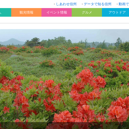
しあわせ信州
データで知る信州
動画で
人
観光情報
イベント情報
グルメ
アウトドア