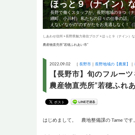
ほっと９（ナイン）
長野で働くスタッフが、長野地域の９つ（ナ
綱町、小川村） 私たちの日々の仕事の話、
えない”ながの”のすがたをお見逃しなく！
しあわせ信州
>
長野県魅力発信ブログ
>
ほっと９（ナイン）な
農産物直売所”若穂ふれあい市”
2022.09.02 ［
長野市
長野地域の【農業】
【長野市】旬のフルーツ
農産物直売所”若穂ふれあ
はじめまして。 農地整備課の Tame です