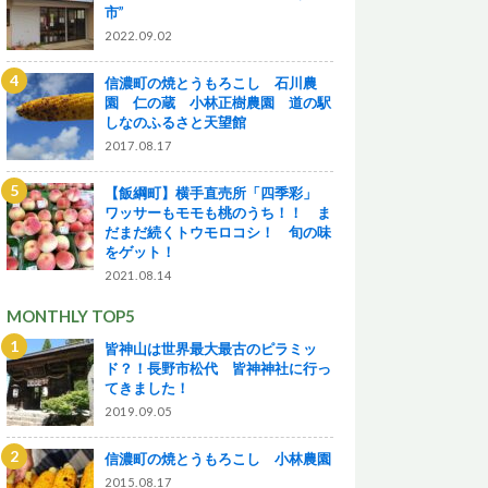
市”
2022.09.02
信濃町の焼とうもろこし 石川農
園 仁の蔵 小林正樹農園 道の駅
しなのふるさと天望館
2017.08.17
【飯綱町】横手直売所「四季彩」
ワッサーもモモも桃のうち！！ ま
だまだ続くトウモロコシ！ 旬の味
をゲット！
2021.08.14
MONTHLY TOP5
皆神山は世界最大最古のピラミッ
ド？！長野市松代 皆神神社に行っ
てきました！
2019.09.05
信濃町の焼とうもろこし 小林農園
2015.08.17