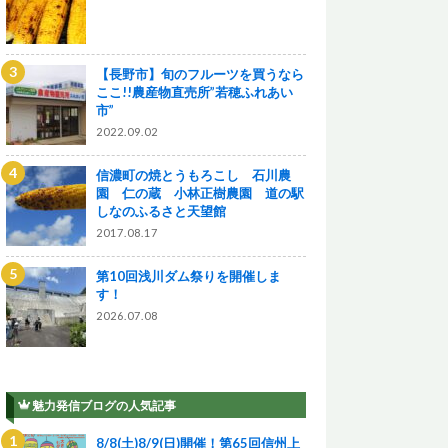
【長野市】旬のフルーツを買うなら
ここ!!農産物直売所”若穂ふれあい
市”
2022.09.02
信濃町の焼とうもろこし 石川農
園 仁の蔵 小林正樹農園 道の駅
しなのふるさと天望館
2017.08.17
第10回浅川ダム祭りを開催しま
す！
2026.07.08
魅力発信ブログの人気記事
8/8(土)8/9(日)開催！第65回信州上