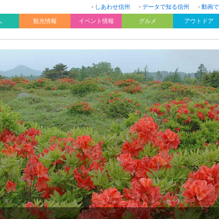
しあわせ信州
データで知る信州
動画で
人
観光情報
イベント情報
グルメ
アウトドア