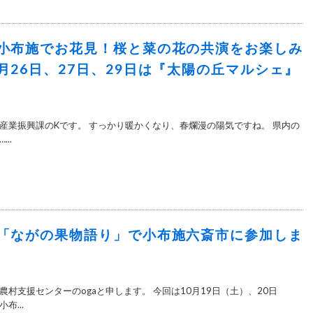
小布施でお花見！桜と菜の花の共演をお楽しみ
月26日、27日、29日は『太陽の丘マルシェ』
産業振興課のKです。 すっかり暖かくなり、春爛漫の陽気ですね。 県内の
..
「ながの果物語り」で小布施六斎市に参加しま
村支援センターのogaと申します。 今回は10月19日（土）、20日
布...