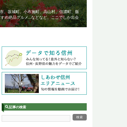
市、坂城町、小布施町、高山村、信濃町、飯
すすめ絶品グルメ…などなど、ここでしか出会
記事の検索