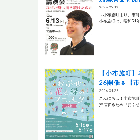
2026.05.13
～小布施町より、市町
小布施町は、昭和51年.
【小布施町】
26開催🌷【
2026.04.28
こんにちは！小布施町
推進するため『おぶせ花