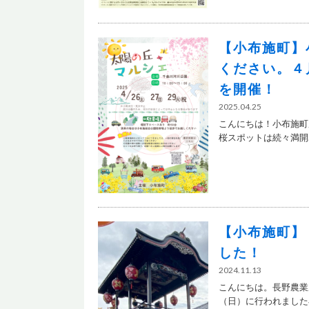
【小布施町】
ください。４
を開催！
2025.04.25
こんにちは！小布施町
桜スポットは続々満開….
【小布施町】
した！
2024.11.13
こんにちは。長野農業農
（日）に行われました小