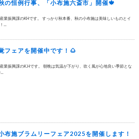
秋の恒例行事、「小布施六斎市」開催🍁
産業振興課のKHです。 すっかり秋本番、秋の小布施は美味しいものとイ
..
覚フェアを開催中です！🌰
産業振興課のK.Hです。 朝晩は気温が下がり、吹く風が心地良い季節とな
..
小布施ブラムリーフェア2025を開催します！