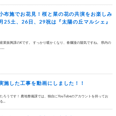
小布施でお花見！桜と菜の花の共演をお楽しみ
月25土、26日、29祝は『太陽の丘マルシェ』
産業振興課のKです。 すっかり暖かくなり、春爛漫の陽気ですね。 県内の
..
実施した工事を動画にしました！！
たろうです！ 農地整備課では、独自にYouTubeのアカウントを持ってお
..