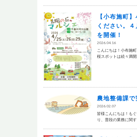
【小布施町】
ください。４
を開催！
2026.04.16
こんにちは！小布施町
桜スポットは続々満開….
農地整備課で
2026.02.07
皆様こんにちは！もぐ
り、普段の業務に関する.