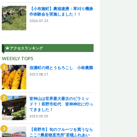
【小布施町】農福連携：草刈り機操
作体験会を実施しました！！
2026.07.23
アクセスランキング
WEEKLY TOP5
信濃町の焼とうもろこし 小林農園
2015.08.17
皆神山は世界最大最古のピラミッ
ド？！長野市松代 皆神神社に行っ
てきました！
2019.09.05
【長野市】旬のフルーツを買うなら
ここ!!農産物直売所”若穂ふれあい