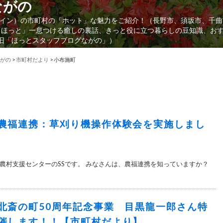
ながの
イン）の市町村の「ホット」な魅力をご紹介！（長野市、須坂市、千曲
「ほっと」一息つける癒しの裏話、きっと役に立つ暮らしの豆知識、お
（旧「ほっとスタッフブログながの」）
がの
>
市町村だより
>
小布施町
農福連携：草刈り機操作体験会を実施しまし
農村支援センターのSSです。 みなさんは、農福連携を知っていますか？
北斎の町50周年記念事業 目黒龍一郎さん特
催します！！【市町村だより】