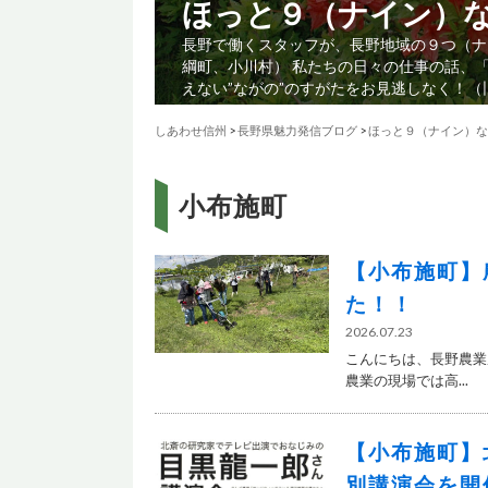
ほっと９（ナイン）
長野で働くスタッフが、長野地域の９つ（ナ
綱町、小川村） 私たちの日々の仕事の話、
えない”ながの”のすがたをお見逃しなく！
しあわせ信州
>
長野県魅力発信ブログ
>
ほっと９（ナイン）な
小布施町
【小布施町】
た！！
2026.07.23
こんにちは、長野農業
農業の現場では高...
【小布施町】
別講演会を開