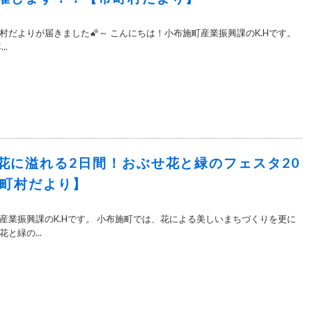
村だよりが届きました🌠～ こんにちは！小布施町産業振興課のK.Hです。
..
花に溢れる2日間！おぶせ花と緑のフェスタ20
市町村だより】
産業振興課のK.Hです。 小布施町では、花による美しいまちづくりを更に
と緑の...