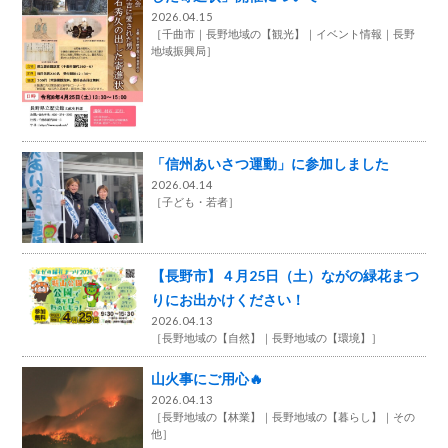
2026.04.15
［
千曲市
長野地域の【観光】
イベント情報
長野
地域振興局
］
「信州あいさつ運動」に参加しました
2026.04.14
［
子ども・若者
］
【長野市】４月25日（土）ながの緑花まつ
りにお出かけください！
2026.04.13
［
長野地域の【自然】
長野地域の【環境】
］
山火事にご用心🔥
2026.04.13
［
長野地域の【林業】
長野地域の【暮らし】
その
他
］