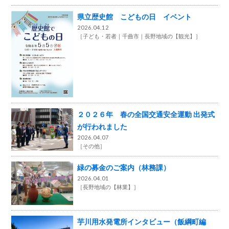
県立歴史館 こどもの日 イベント
2026.04.12
［
子ども・若者
千曲市
長野地域の【観光】
］
２０２６年 春の全国交通安全運動 出発式
が行われました
2026.04.07
［
その他
］
緑の募金のご案内（林務課）
2026.04.01
［
長野地域の【林業】
］
芋川用水発電所インタビュー（飯綱町編