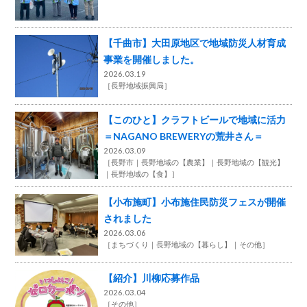
【千曲市】大田原地区で地域防災人材育成
事業を開催しました。
2026.03.19
［
長野地域振興局
］
【このひと】クラフトビールで地域に活力
＝NAGANO BREWERYの荒井さん＝
2026.03.09
［
長野市
長野地域の【農業】
長野地域の【観光】
長野地域の【食】
］
【小布施町】小布施住民防災フェスが開催
されました
2026.03.06
［
まちづくり
長野地域の【暮らし】
その他
］
【紹介】川柳応募作品
2026.03.04
［
その他
］