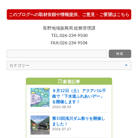
このブログへの取材依頼や情報提供、ご意見・ご要望はこちら
長野地域振興局 総務管理課
TEL:026-234-9500
FAX:026-234-9504
新着記事
すめ記事
９月12日（土） アクアパル千
曲で「下水道ふれあいデー」
を開催します！
2026.08.03
第10回浅川ダム祭りを開催し
ました！
2026.07.27