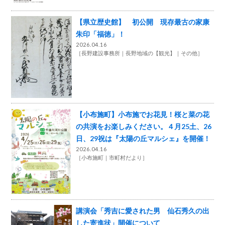
【県立歴史館】 初公開 現存最古の家康
朱印「福徳」！
2026.04.16
［
長野建設事務所
長野地域の【観光】
その他
］
【小布施町】小布施でお花見！桜と菜の花
の共演をお楽しみください。４月25土、26
日、29祝は『太陽の丘マルシェ』を開催！
2026.04.16
［
小布施町
市町村だより
］
講演会「秀吉に愛された男 仙石秀久の出
した寄進状」開催について