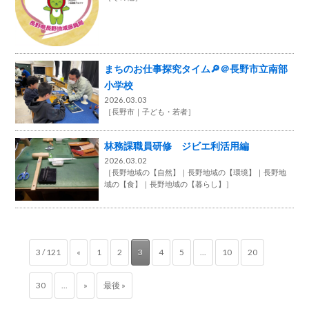
まちのお仕事探究タイム🔎＠長野市立南部
小学校
2026.03.03
［
長野市
子ども・若者
］
林務課職員研修 ジビエ利活用編
2026.03.02
［
長野地域の【自然】
長野地域の【環境】
長野地
域の【食】
長野地域の【暮らし】
］
3 / 121
«
1
2
3
4
5
...
10
20
30
...
»
最後 »