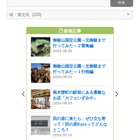
新着記事
すめ記事
御嶽山国定公園～北御嶽まで
行ってみた～２雷鳥編
2026.08.06
御嶽山国定公園～北御嶽まで
行ってみた～１行程編
2026.08.05
南木曽町の駅前にある素敵な
お店「カフェいずみや」
2026.08.03
田の原に来たら、ぜひ立ち寄
って！田の原Baseってどんな
ところ？
2026.07.16