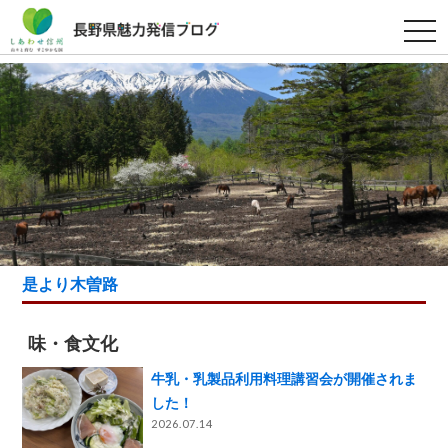
t
o
g
g
l
e
n
a
v
i
g
a
t
i
o
n
是より木曽路
味・食文化
牛乳・乳製品利用料理講習会が開催されま
した！
2026.07.14