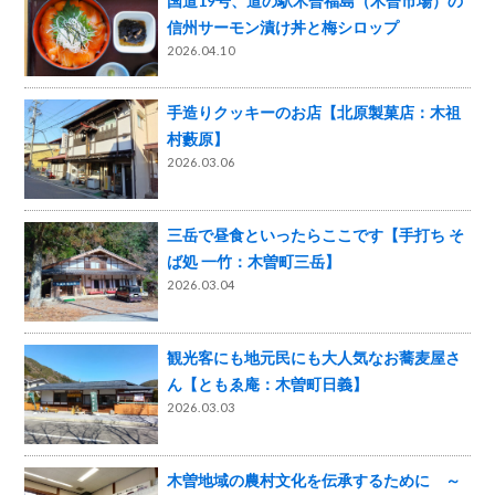
国道19号、道の駅木曽福島（木曽市場）の
信州サーモン漬け丼と梅シロップ
2026.04.10
手造りクッキーのお店【北原製菓店：木祖
村藪原】
2026.03.06
三岳で昼食といったらここです【手打ち そ
ば処 一竹：木曽町三岳】
2026.03.04
観光客にも地元民にも大人気なお蕎麦屋さ
ん【ともゑ庵：木曽町日義】
2026.03.03
木曽地域の農村文化を伝承するために ～