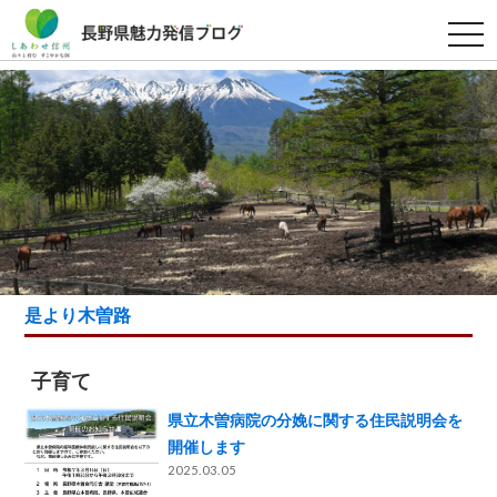
t
o
g
g
l
e
n
a
v
i
g
a
t
i
o
n
是より木曽路
子育て
県立木曽病院の分娩に関する住民説明会を
開催します
2025.03.05