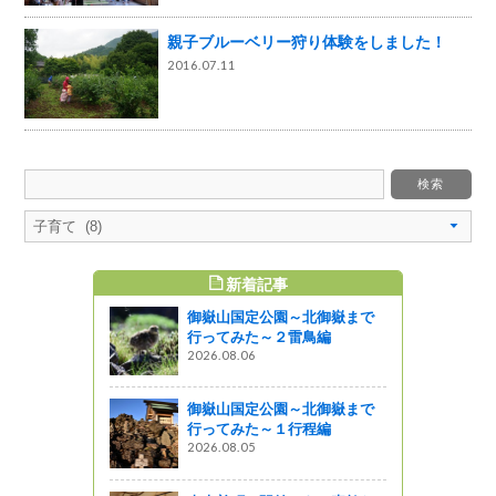
親子ブルーベリー狩り体験をしました！
2016.07.11
新着記事
すめ記事
御嶽山国定公園～北御嶽まで
ベント情
行ってみた～２雷鳥編
かした地域
2026.08.06
・木曽のイ
御嶽山国定公園～北御嶽まで
行ってみた～１行程編
2026.08.05
ま～い！ 開
こし