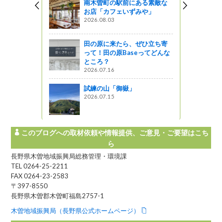
南木曽町の駅前にある素敵な
お店「カフェいずみや」
2026.08.03
木工体験
田の原に来たら、ぜひ立ち寄
って！田の原Baseってどんな
ところ？
までのお散
2026.07.16
試練の山「御嶽」
2026.07.15
このブログへの取材依頼や情報提供、ご意見・ご要望はこち
ら
長野県木曽地域振興局総務管理・環境課
TEL 0264-25-2211
FAX 0264-23-2583
〒397-8550
長野県木曽郡木曽町福島2757-1
木曽地域振興局（長野県公式ホームページ）