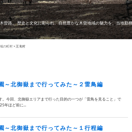
木曽路。 歴史と文化に彩られ、自然豊かな木曽地域の魅力を、当地勤
域の町村
>
王滝村
園～北御嶽まで行ってみた～２雷鳥編
す。今回、北御嶽エリアまで行った目的の一つが「雷鳥を見ること」で
5年ほど前に...
園～北御嶽まで行ってみた～１行程編