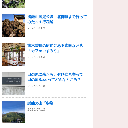
御嶽山国定公園～北御嶽まで行って
みた～１行程編
2026.08.05
南木曽町の駅前にある素敵なお店
「カフェいずみや」
2026.08.03
田の原に来たら、ぜひ立ち寄って！
田の原Baseってどんなところ？
2026.07.16
試練の山「御嶽」
2026.07.15