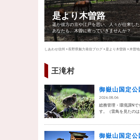
是より木曽路
遥か彼方の京や江戸を思い、人々が往来した
あなたも、木曽に寄っていきませんか？
しあわせ信州
>
長野県魅力発信ブログ
>
是より木曽路
>
木曽地
王滝村
御嶽山国定公
2026.08.06
総務管理・環境課Nで
す。（雷鳥を見たのは2
御嶽山国定公