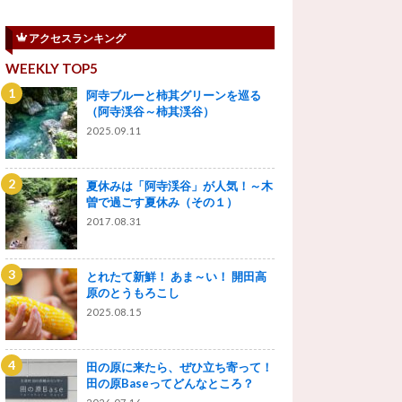
アクセスランキング
WEEKLY TOP5
阿寺ブルーと柿其グリーンを巡る
（阿寺渓谷～柿其渓谷）
2025.09.11
夏休みは「阿寺渓谷」が人気！～木
曽で過ごす夏休み（その１）
2017.08.31
とれたて新鮮！ あま～い！ 開田高
原のとうもろこし
2025.08.15
田の原に来たら、ぜひ立ち寄って！
田の原Baseってどんなところ？