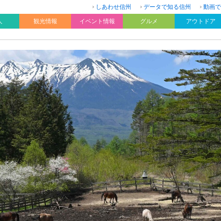
しあわせ信州
データで知る信州
動画で
人
観光情報
イベント情報
グルメ
アウトドア