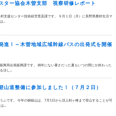
スター協会木曽支部 視察研修レポート
農村支援センター技術経営普及課です。 ９月１日（月）に長野県農村生活マ
..
発進！～木曽地域広域幹線バスの出発式を開催
振興局企画振興課です。 例年にない暑さだった夏もいつの間にか終わった
涼し...
登山道整備に参加しました！（７月２日）
うふです。 今年の御嶽山は、7月1日から頂上剣ヶ峰まで登山することが可
...