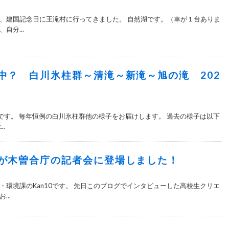
、建国記念日に王滝村に行ってきました。 自然湖です。（車が１台ありま
自分...
中？ 白川氷柱群～清滝～新滝～旭の滝 202
です。 毎年恒例の白川氷柱群他の様子をお届けします。 過去の様子は以下
..
が木曽合庁の記者会に登場しました！
・環境課のKan10です。 先日このブログでインタビューした高校生クリエ
..