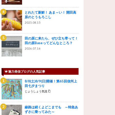
とれたて新鮮！ あま～い！ 開田高
原のとうもろこし
2025.08.15
田の原に来たら、ぜひ立ち寄って！
田の原Baseってどんなところ？
2026.07.16
魅力発信ブログの人気記事
8/8(土)8/9(日)開催！第65回信州上
田七夕まつり
じょうしょう気流
線路は続くよどこまでも ～特急あ
ずさに乗ってみた～