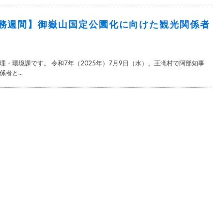
務週間】御嶽山国定公園化に向けた観光関係者
理・環境課です。 令和7年（2025年）7月9日（水）、王滝村で阿部知事
者と...