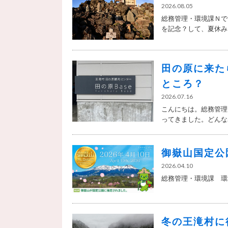
2026.08.05
総務管理・環境課Ｎで
を記念？して、夏休みを
田の原に来た
ところ？
2026.07.16
こんにちは。総務管理
ってきました。どんな..
御嶽山国定公
2026.04.10
総務管理・環境課 環境
冬の王滝村に