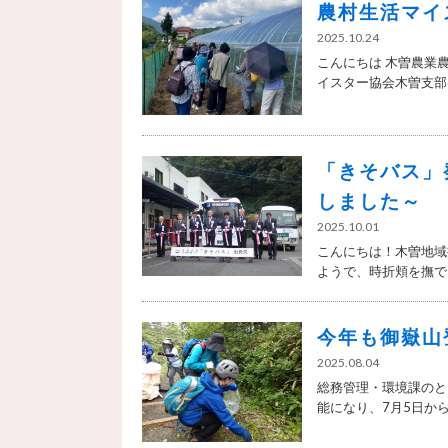
農村生活マイ
2025.10.24
こんにちは 木曽農業
イスター協会木曽支部は.
「きそバス」
しました～
2025.10.01
こんにちは！木曽地域
ようで、時折頬を撫でる
今年も御嶽山
2025.08.04
総務管理・環境課のと
能になり、7月5日からは