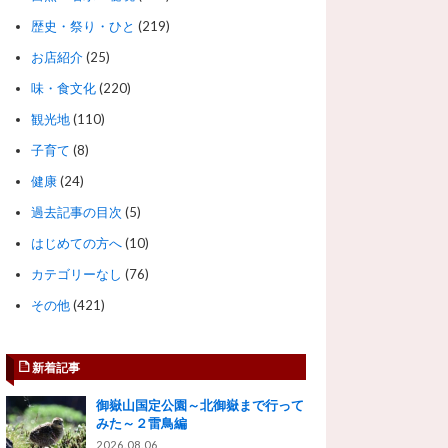
歴史・祭り・ひと
(219)
お店紹介
(25)
味・食文化
(220)
観光地
(110)
子育て
(8)
健康
(24)
過去記事の目次
(5)
はじめての方へ
(10)
カテゴリーなし
(76)
その他
(421)
新着記事
御嶽山国定公園～北御嶽まで行って
みた～２雷鳥編
2026.08.06