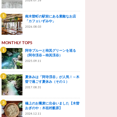
2026.07.16
南木曽町の駅前にある素敵なお店
「カフェいずみや」
2026.08.03
MONTHLY TOP5
阿寺ブルーと柿其グリーンを巡る
（阿寺渓谷～柿其渓谷）
2025.09.11
夏休みは「阿寺渓谷」が人気！～木
曽で過ごす夏休み（その１）
2017.08.31
極上のお蕎麦に出会いました【木曽
おぎのや：木祖村藪原】
2024.12.11