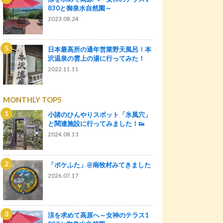
830と御泉水自然園～
2023.08.24
日本最高所の通年営業野天風呂！本
沢温泉の雲上の湯に行ってみた！
2022.11.11
MONTHLY TOP5
小諸のひんやりスポット「氷風穴」
と関連施設に行ってみました！👟
2024.08.13
「ポケふた」@南牧村みてきました
2026.07.17
涼を求めて高原へ～女神のテラス1