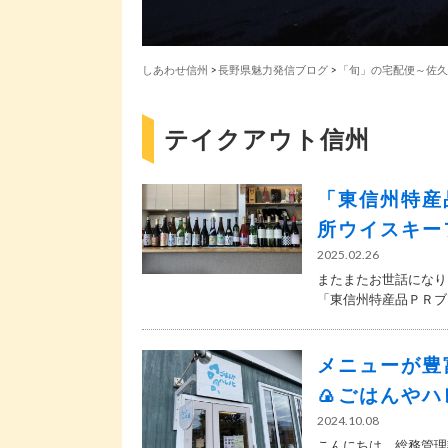
しあわせ信州
>
長野県魅力発信ブログ
>
「旬」の宅配便～佐久
テイクアウト信州
「東信州特産
所ウイスキー
2025.02.26
またまたお世話になり
「東信州特産品ＰＲブー
メニューが豊
🍙ごはんやハ
2024.10.08
こんにちは、総務管理