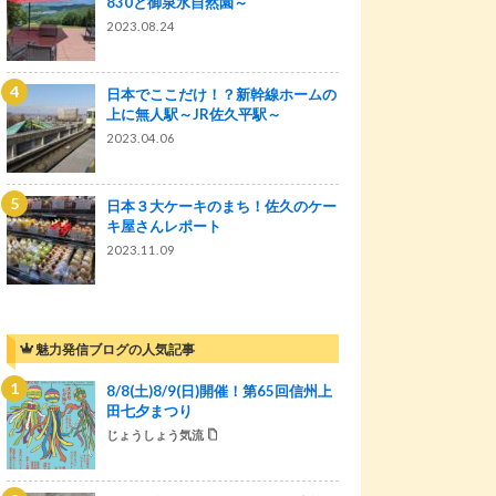
830と御泉水自然園～
2023.08.24
日本でここだけ！？新幹線ホームの
上に無人駅～JR佐久平駅～
2023.04.06
日本３大ケーキのまち！佐久のケー
キ屋さんレポート
2023.11.09
魅力発信ブログの人気記事
8/8(土)8/9(日)開催！第65回信州上
田七夕まつり
じょうしょう気流