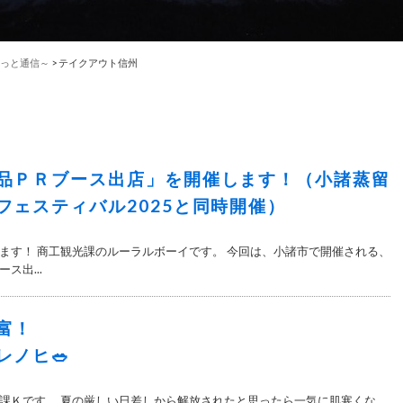
っと通信～
>
テイクアウト信州
品ＰＲブース出店」を開催します！（小諸蒸留
フェスティバル2025と同時開催）
ます！ 商工観光課のルーラルボーイです。 今回は、小諸市で開催される、
ス出...
富！
レノヒ🥗
課Ｋです。 夏の厳しい日差しから解放されたと思ったら一気に肌寒くな