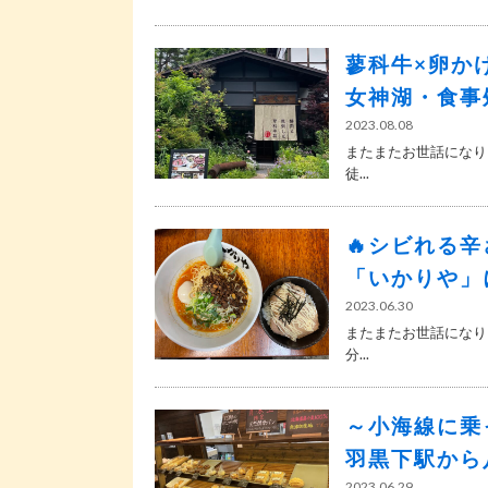
蓼科牛×卵か
女神湖・食事
2023.08.08
またまたお世話になり
徒...
🔥シビれる辛
「いかりや」
2023.06.30
またまたお世話になり
分...
～小海線に乗
羽黒下駅から
2023.06.29