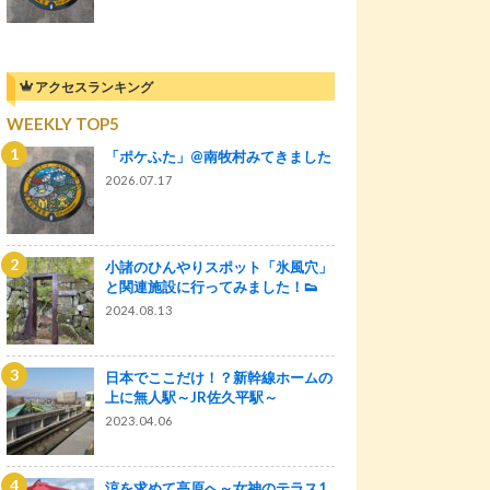
アクセスランキング
WEEKLY TOP5
「ポケふた」@南牧村みてきました
2026.07.17
小諸のひんやりスポット「氷風穴」
と関連施設に行ってみました！👟
2024.08.13
日本でここだけ！？新幹線ホームの
上に無人駅～JR佐久平駅～
2023.04.06
涼を求めて高原へ～女神のテラス1