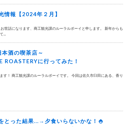
光情報【2024年２月】
たお世話になります、商工観光課のルーラルボーイと申します。 新年からも
..
日本酒の喫茶店～
FEE ROASTERYに行ってみた！
ます！ 商工観光課のルーラルボーイです。 今回は佐久市臼田にある、香り
食をとった結果…→夕食いらないかな！🍚