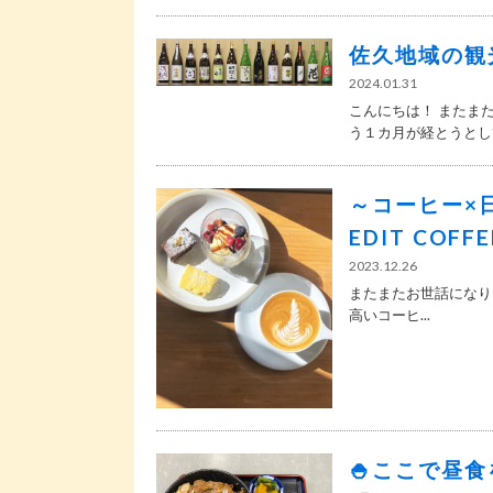
佐久地域の観
2024.01.31
こんにちは！ またま
う１カ月が経とうとして.
～コーヒー×
EDIT COF
2023.12.26
またまたお世話になり
高いコーヒ...
🍚ここで昼