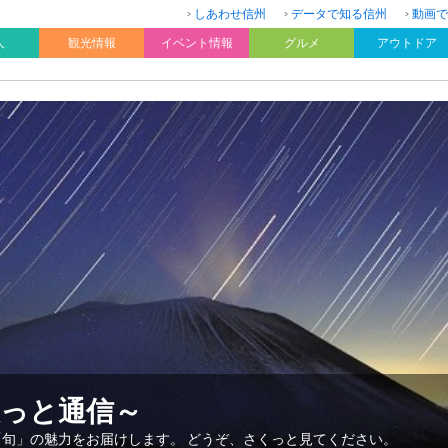
しあわせ信州
データで知る信州
動画で
人
観光情報
イベント情報
グルメ
アウトドア
久っと通信～
「旬」の魅力をお届けします。 どうぞ、さくっと見てください。