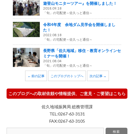
遊登山モニターツアー』を開催しました！
2018.09.18
「旬」の宅配便～佐久っと通信～
令和4年度 余地ダム見学会を開催しまし
た！
2022.08.18
「旬」の宅配便～佐久っと通信～
長野県「佐久地域」移住・教育オンラインセ
ミナーを開催！
2021.08.04
「旬」の宅配便～佐久っと通信～
← 前の記事
このブログのトップへ
次の記事 →
このブログへの取材依頼や情報提供、ご意見・ご要望はこちら
佐久地域振興局 総務管理課
TEL:0267-63-3131
FAX:0267-63-3105