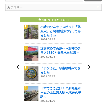
MONTHLY TOP5
魅
牧村みてき
小諸のひんやりスポット「氷
風穴」と関連施設に行ってみ
ました！👟
2024.08.13
ポット「氷
涼を求めて高原へ～女神のテ
に行ってみ
ラス1830と御泉水自然園～
2023.08.24
まち！佐久
「ポケふた」@南牧村みてき
ポート
ました
2026.07.17
ラアンテ
日本でここだけ！？新幹線ホ
A臼田宇宙空
ームの上に無人駅～JR佐久平
を撮る！
駅～
2023.04.06