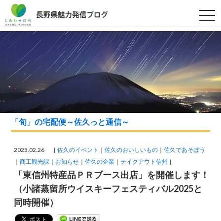
t
o
g
g
l
e
n
a
v
i
g
a
t
i
o
「旬」の宅配便～佐久っと通信～
n
2025.02.26 ［
佐久のイベント
佐久のおいしいもの
佐久であそぼう
商工観光課
お知らせ
佐久の企業
テイクアウト信州
］
「東信州特産品ＰＲブース出店」を開催します！
（小諸蒸留所ウイスキーフェスティバル2025と
同時開催）