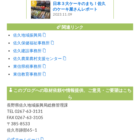
～女神のテ
日本３大ケーキのまち！佐久
自然園～
のケーキ屋さんレポート
2023.11.09
関連リンク
佐久地域振興局
佐久保健福祉事務所
佐久建設事務所
佐久農業農村支援センター
東信県税事務所
東信教育事務所
このブログへの取材依頼や情報提供、ご意見・ご要望はこち
ら
長野県佐久地域振興局総務管理課
TEL 0267-63-3131
FAX 0267-63-3105
〒385-8533
佐久市跡部65−1
公式ホームページ