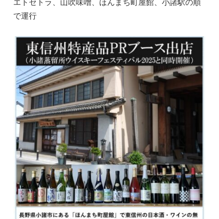
エトセトラ、山吹味噌、ほんまち町屋館、小諸駅の順
で運行