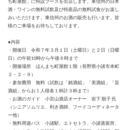
ち町屋館」に特設ブースを出店します。東信州の日本
酒・ワインの無料試飲及び特産品の無料試食がお楽し
みいただけます。東信州のお酒の販売も行います。皆
様のご来場をお待ちしております。
●内容
・開催日 令和７年３月１日（土曜日）と２日（日曜
日）の午前10時から午後６時まで
・開催場所 ほんまち町屋館１階（長野県小諸市本町
２－２－９）
・参加費用 無料（試飲は「銘酒組」「美酒組」「旨
酒組」からお１人様各１杯計３杯まで）
・お酒のガイド 小宮山酒店オーナー 岩下 順子 氏
（シニアソムリエ、利き酒師、フードコーディネータ
ー他）
・無料周遊バス 小諸駅、エトセトラ、小諸蒸留所、