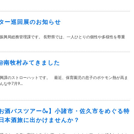
ター巡回展のお知らせ
振興局総務管理課です。 長野県では、一人ひとりの個性や多様性を尊重
@南牧村みてきました
興課のストローハットです。 最近、保育園児の息子のポケモン熱が高ま
中7月9...
催お酒バスツアー🍶】小諸市・佐久市をめぐる特
日本酒旅に出かけませんか？