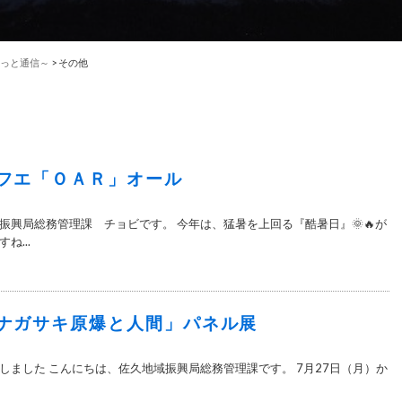
っと通信～
>
その他
フエ「ＯＡＲ」オール
振興局総務管理課 チョビです。 今年は、猛暑を上回る『酷暑日』🌞🔥が
ね...
ナガサキ原爆と人間」パネル展
しました こんにちは、佐久地域振興局総務管理課です。 7月27日（月）か