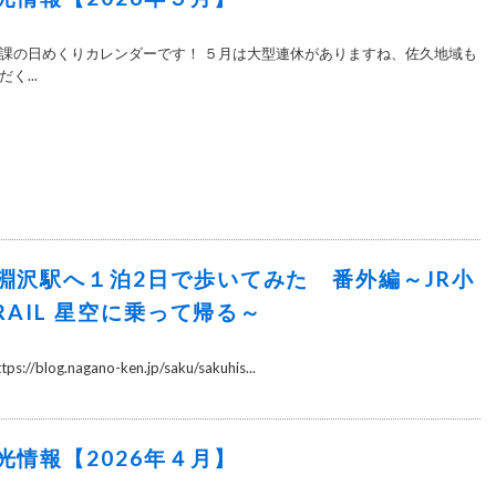
課の日めくりカレンダーです！ ５月は大型連休がありますね、佐久地域も
く...
淵沢駅へ１泊2日で歩いてみた 番外編～JR小
 RAIL 星空に乗って帰る～
blog.nagano-ken.jp/saku/sakuhis...
光情報【2026年４月】