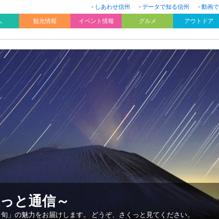
しあわせ信州
データで知る信州
動画で
人
観光情報
イベント情報
グルメ
アウトドア
久っと通信～
「旬」の魅力をお届けします。 どうぞ、さくっと見てください。