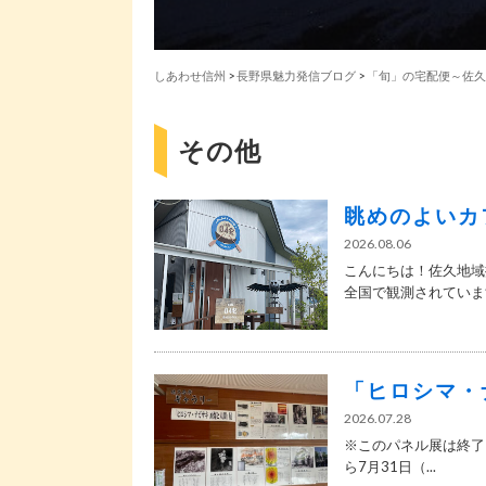
しあわせ信州
>
長野県魅力発信ブログ
>
「旬」の宅配便～佐久
その他
眺めのよいカ
2026.08.06
こんにちは！佐久地域
全国で観測されています
「ヒロシマ・
2026.07.28
※このパネル展は終了
ら7月31日（...