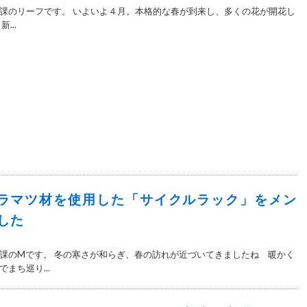
課のリーフです。 いよいよ４月。本格的な春が到来し、多くの花が開花し
...
ラマツ材を使用した「サイクルラック」をメン
した
課のMです。 冬の寒さが和らぎ、春の訪れが近づいてきましたね 暖かく
まち巡り...