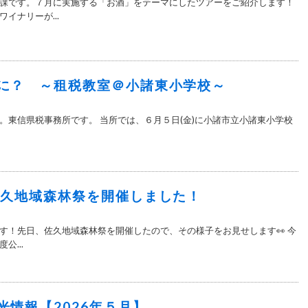
課です。７月に実施する「お酒」をテーマにしたツアーをご紹介します！
イナリーが...
に？ ～租税教室＠小諸東小学校～
。東信県税事務所です。 当所では、６月５日(金)に小諸市立小諸東小学校
佐久地域森林祭を開催しました！
す！先日、佐久地域森林祭を開催したので、その様子をお見せします👀 今
公...
光情報【2026年５月】