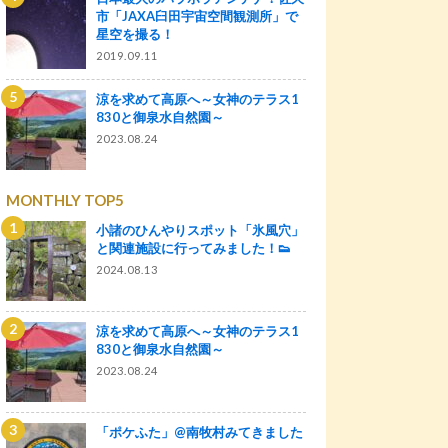
市「JAXA臼田宇宙空間観測所」で
星空を撮る！
2019.09.11
涼を求めて高原へ～女神のテラス1
830と御泉水自然園～
2023.08.24
MONTHLY TOP5
小諸のひんやりスポット「氷風穴」
と関連施設に行ってみました！👟
2024.08.13
涼を求めて高原へ～女神のテラス1
830と御泉水自然園～
2023.08.24
「ポケふた」@南牧村みてきました