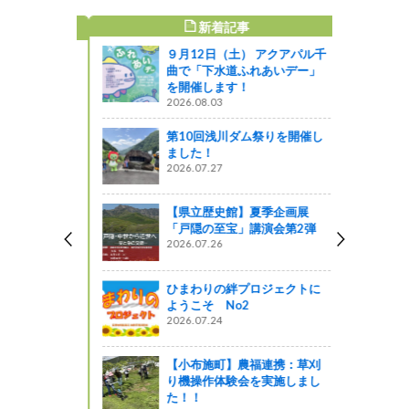
新着記事
すめ記事
９月12日（土） アクアパル千
で、中国ブ
曲で「下水道ふれあいデー」
ました（ト
を開催します！
2026.08.03
ってるの？
第10回浅川ダム祭りを開催し
ました！
理開発」と
2026.07.27
野県短期大
【県立歴史館】夏季企画展
「戸隠の至宝」講演会第2弾
2026.07.26
０周年記念
「なぎさブ
コンサート
ひまわりの絆プロジェクトに
ようこそ No2
2026.07.24
！伊那県庁
【小布施町】農福連携：草刈
！！
り機操作体験会を実施しまし
た！！