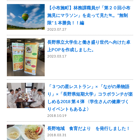
【小布施町】林務課職員が「第２０回小布
施見にマラソン」を走って見た🏃。”無制
限”１本勝負！！編
2023.07.27
長野県立大学生と働き盛り世代へ向けた卓
上POPを作成しました。
2023.03.17
「３つの星レストラン」× 「ながの果物語
り」×「長野県短期大学」コラボランチが楽
しめる2018 第４弾 〈学生さんの健康づく
りイベントもあるよ〉
2018.10.19
長野地域 食育だより を発行しました！
2018.03.31