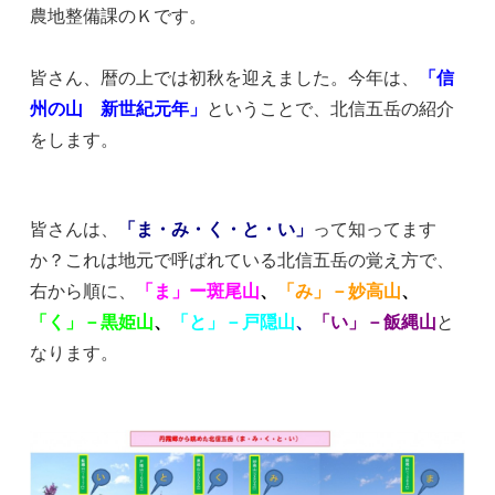
農地整備課のＫです。
皆さん、暦の上では初秋を迎えました。今年は、
「信
州の山 新世紀元年」
ということで、北信五岳の紹介
をします。
皆さんは、
「ま・み・く・と・い」
って知ってます
か？これは地元で呼ばれている北信五岳の覚え方で、
右から順に、
「ま」ー斑尾山
、
「み」－妙高山
、
「く」－黒姫山
、
「と」－戸隠山
、
「い」－飯縄山
と
なります。