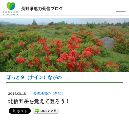
t
o
g
g
l
e
n
a
v
i
g
a
t
i
o
n
ほっと９（ナイン）ながの
2014.08.18 ［
長野地域の【自然】
］
北信五岳を覚えて登ろう！