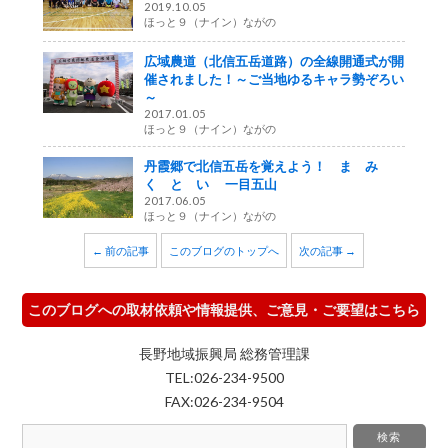
2019.10.05
ほっと９（ナイン）ながの
広域農道（北信五岳道路）の全線開通式が開
催されました！～ご当地ゆるキャラ勢ぞろい
～
2017.01.05
ほっと９（ナイン）ながの
丹霞郷で北信五岳を覚えよう！ ま み
く と い 一目五山
2017.06.05
ほっと９（ナイン）ながの
← 前の記事
このブログのトップへ
次の記事 →
このブログへの取材依頼や情報提供、ご意見・ご要望はこちら
長野地域振興局 総務管理課
TEL:026-234-9500
FAX:026-234-9504