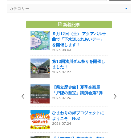
新着記事
すめ記事
９月12日（土） アクアパル千
ルティータ
曲で「下水道ふれあいデー」
を開催します！
2026.08.03
ってるの？
第10回浅川ダム祭りを開催し
４月のメニ
ました！
2026.07.27
星レストラン
【県立歴史館】夏季企画展
復活動＆唐
「戸隠の至宝」講演会第2弾
2026.07.26
ひまわりの絆プロジェクトに
道の駅ジョ
ようこそ No2
開催しまし
2026.07.24