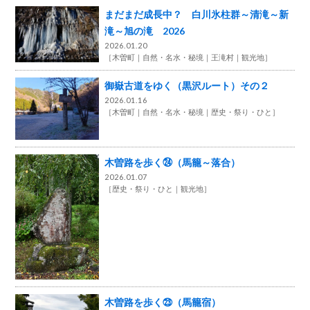
まだまだ成長中？ 白川氷柱群～清滝～新
滝～旭の滝 2026
2026.01.20
［
木曽町
自然・名水・秘境
王滝村
観光地
］
御嶽古道をゆく（黒沢ルート）その２
2026.01.16
［
木曽町
自然・名水・秘境
歴史・祭り・ひと
］
木曽路を歩く㉔（馬籠～落合）
2026.01.07
［
歴史・祭り・ひと
観光地
］
木曽路を歩く㉓（馬籠宿）