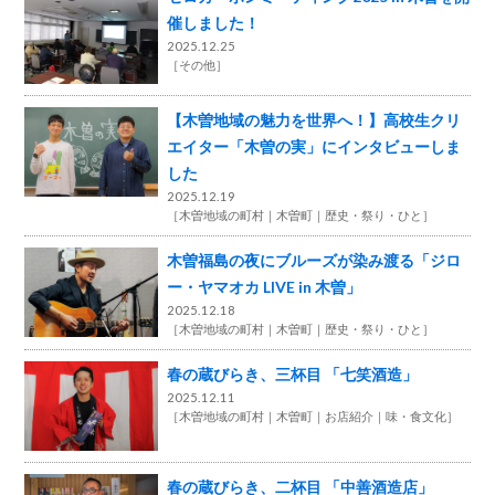
催しました！
2025.12.25
［
その他
］
【木曽地域の魅力を世界へ！】高校生クリ
エイター「木曽の実」にインタビューしま
した
2025.12.19
［
木曽地域の町村
木曽町
歴史・祭り・ひと
］
木曽福島の夜にブルーズが染み渡る「ジロ
ー・ヤマオカ LIVE in 木曽」
2025.12.18
［
木曽地域の町村
木曽町
歴史・祭り・ひと
］
春の蔵びらき、三杯目 「七笑酒造」
2025.12.11
［
木曽地域の町村
木曽町
お店紹介
味・食文化
］
春の蔵びらき、二杯目 「中善酒造店」