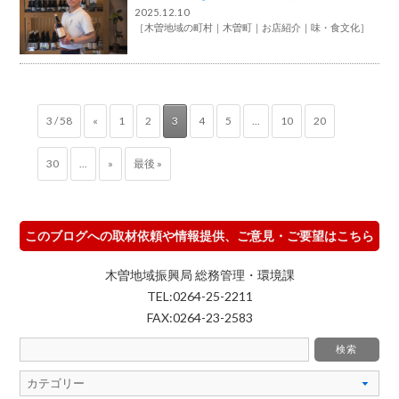
2025.12.10
［
木曽地域の町村
木曽町
お店紹介
味・食文化
］
3 / 58
«
1
2
3
4
5
...
10
20
30
...
»
最後 »
このブログへの取材依頼や情報提供、ご意見・ご要望はこちら
木曽地域振興局 総務管理・環境課
TEL:0264-25-2211
FAX:0264-23-2583