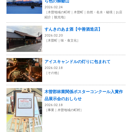
ら色の御嶽山
2026.02.24
［
木曽地域の町村
木曽町
自然・名水・秘境
お店
紹介
観光地
］
すんきのあま酒【中善酒造店】
2026.02.20
［
木曽町
味・食文化
］
アイスキャンドルの灯りに包まれて
2026.02.18
［
その他
］
木曽郡林業関係ポスターコンクール入賞作
品展示会のおしらせ
2026.02.18
［
事業
木曽地域の町村
］