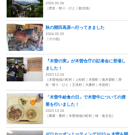
2026.01.06
［
歴史・祭り・ひと
観光地
］
秋の開田高原へ行ってきました
2026.01.05
［
その他
］
『木曽の実』が木曽合庁の記者会に登場し
ました！
2025.12.26
［
木曽地域の町村
上松町
木曽町
南木曽町
歴
史・祭り・ひと
王滝村
大桑村
木祖村
］
「木曽牛給食の日」で木曽牛についての授
業を行いました！
2025.12.26
［
農業・農村
木曽地域の町村
味・食文化
］
ゼロカーボンミーティング2025 in 木曽を開