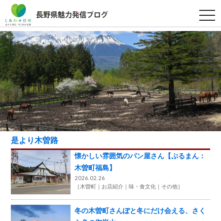
t
o
g
g
l
e
n
a
v
i
g
a
t
i
o
n
是より木曽路
懐かしい雰囲気のパン屋さん【ぷるまん：
木曽町福島】
2026.02.26
［
木曽町
お店紹介
味・食文化
その他
］
冬の木曽町さんぽと冬にだけ会える、さく