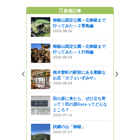
新着記事
すめ記事
御嶽山国定公園～北御嶽まで
目 「小池
行ってみた～２雷鳥編
2026.08.06
御嶽山国定公園～北御嶽まで
！！～応援
行ってみた～１行程編
GANOを開
2026.08.05
南木曽町の駅前にある素敵な
お店「カフェいずみや」
酒に浮かさ
2026.08.03
田の原に来たら、ぜひ立ち寄
って！田の原Baseってどんな
その２～
ところ？
2026.07.16
試練の山「御嶽」
2026.07.15