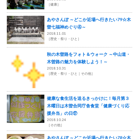
［
健康
］
あやさんぽ ～どこか近場へ行きたい79☆木
曽七福神めぐり④～
2018.11.01
［
歴史・祭り・ひと
］
秋の木曽路をフォト＆ウォーク ～中山道・
木曽路の魅力を体験しよう！～
2018.10.31
［
歴史・祭り・ひと
その他
］
健康な食生活を送るきっかけに！毎月第３
木曜日は木曽合同庁舎食堂「健康づくり応
援弁当」の日⑰
2018.10.24
［
その他
］
あやさんぽ ～どこか近場へ行きたい78☆木