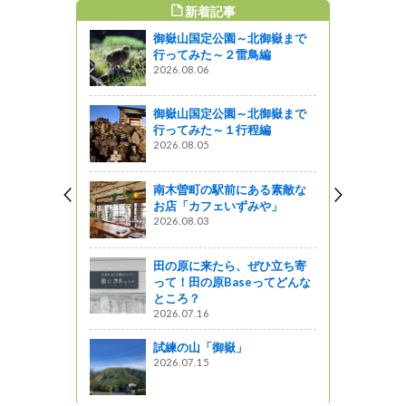
新着記事
すめ記事
御嶽山国定公園～北御嶽まで
語 ～徒然
行ってみた～２雷鳥編
2026.08.06
』発見
御嶽山国定公園～北御嶽まで
会を開催し
行ってみた～１行程編
2026.08.05
ットワーク
南木曽町の駅前にある素敵な
のポスター
お店「カフェいずみや」
2026.08.03
田の原に来たら、ぜひ立ち寄
って！田の原Baseってどんな
ところ？
を味わえる
2026.07.16
美麻珈琲】☕
試練の山「御嶽」
2026.07.15