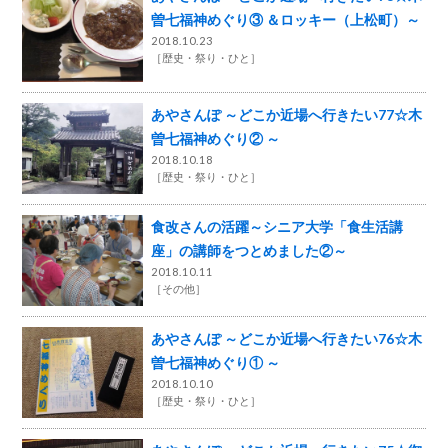
曽七福神めぐり③ ＆ロッキー（上松町）～
2018.10.23
［
歴史・祭り・ひと
］
あやさんぽ ～どこか近場へ行きたい77☆木
曽七福神めぐり② ～
2018.10.18
［
歴史・祭り・ひと
］
食改さんの活躍～シニア大学「食生活講
座」の講師をつとめました②～
2018.10.11
［
その他
］
あやさんぽ ～どこか近場へ行きたい76☆木
曽七福神めぐり① ～
2018.10.10
［
歴史・祭り・ひと
］