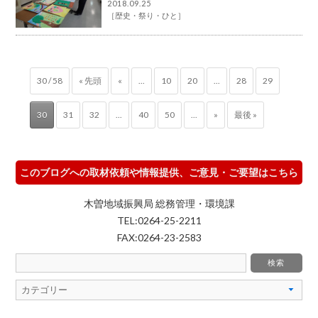
2018.09.25
［
歴史・祭り・ひと
］
30 / 58
« 先頭
«
...
10
20
...
28
29
30
31
32
...
40
50
...
»
最後 »
このブログへの取材依頼や情報提供、ご意見・ご要望はこちら
木曽地域振興局 総務管理・環境課
TEL:0264-25-2211
FAX:0264-23-2583