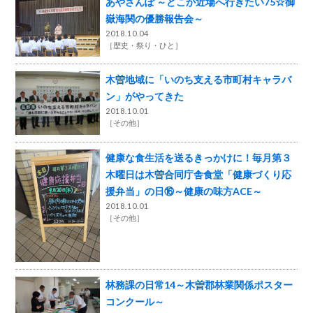
あやさんぽ ～どこか近場へ行きたい75☆御
嶽海関の優勝報告会～
2018.10.04
［
歴史・祭り・ひと
］
木曽地域に「いのち支える市町村キャラバ
ン」がやってきた
2018.10.01
［
その他
］
健康な食生活を送るきっかけに！毎月第３
木曜日は木曽合同庁舎食堂「健康づくり応
援弁当」の日⑯～健康の味方ACE～
2018.10.01
［
その他
］
林務課の日常14～木曽郡林業関係ポスター
コンクール～