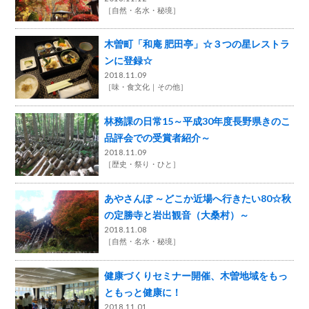
［
自然・名水・秘境
］
木曽町「和庵 肥田亭」☆３つの星レストラ
ンに登録☆
2018.11.09
［
味・食文化
その他
］
林務課の日常15～平成30年度長野県きのこ
品評会での受賞者紹介～
2018.11.09
［
歴史・祭り・ひと
］
あやさんぽ ～どこか近場へ行きたい80☆秋
の定勝寺と岩出観音（大桑村）～
2018.11.08
［
自然・名水・秘境
］
健康づくりセミナー開催、木曽地域をもっ
ともっと健康に！
2018.11.01