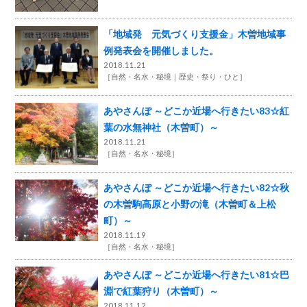
「地域発 元気づくり支援金」木曽地域事
例発表会を開催しました。
2018.11.21
［
自然・名水・秘境
歴史・祭り・ひと
］
あやさんぽ ～どこか近場へ行きたい83☆紅
葉の水無神社（木曽町）～
2018.11.21
［
自然・名水・秘境
］
あやさんぽ ～どこか近場へ行きたい82☆秋
の木曽駒高原と小野の滝（木曽町＆上松
町）～
2018.11.19
［
自然・名水・秘境
］
あやさんぽ ～どこか近場へ行きたい81☆巴
淵で紅葉狩り（木曽町）～
2018.11.12