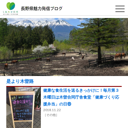
t
o
g
g
l
e
n
a
v
i
g
a
t
i
o
n
是より木曽路
健康な食生活を送るきっかけに！毎月第３
木曜日は木曽合同庁舎食堂「健康づくり応
援弁当」の日⑱
2018.11.22
［
その他
］