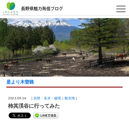
t
o
g
g
l
e
n
a
v
i
g
a
t
i
o
n
是より木曽路
2021.09.14 ［
自然・名水・秘境
観光地
］
柿其渓谷に行ってみた