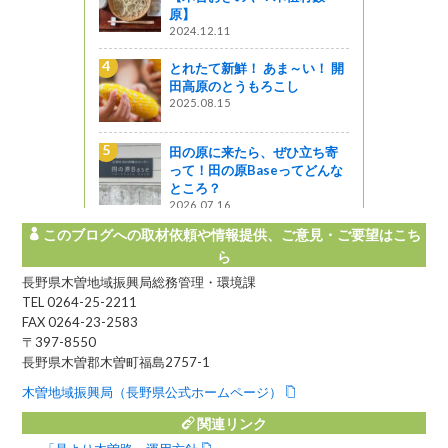
是より木曽路
原】
2024.12.11
伊那合同庁舎でテレビ
とれたて新鮮！ あま～い！ 開
のロケーション撮影が
田高原のとうもろこし
ました！🎬✨
2025.08.15
い～な 上伊那
上田市大手〖HOTELLI 
田の原に来たら、ぜひ立ち寄
O〗で素敵なランチを
って！田の原Baseってどんな
た
ところ？
じょうしょう気流
2026.07.16
このブログへの取材依頼や情報提供、ご意見・ご要望はこち
ら
長野県木曽地域振興局総務管理・環境課
TEL 0264-25-2211
FAX 0264-23-2583
〒397-8550
長野県木曽郡木曽町福島2757-1
木曽地域振興局（長野県公式ホームページ）
関連リンク