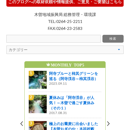
このブログへの取材依頼や情報提供、ご意見・ご要望はこちら
木曽地域振興局 総務管理・環境課
TEL:0264-25-2211
FAX:0264-23-2583
MONTHLY TOP5
魅力発信ブログの人気記
阿寺ブルーと柿其グリーンを
8/8(土)8/9(日)開催！
巡る（阿寺渓谷～柿其渓谷）
州上田七夕まつり
2025.09.11
じょうしょう気流
夏休みは「阿寺渓谷」が人
線路は続くよどこまで
気！～木曽で過ごす夏休み
特急あずさに乗ってみ
（その１）
来て！観て！松本『彩』発
2017.08.31
阿寺ブルーと柿其グリ
極上のお蕎麦に出会いました
巡る（阿寺渓谷～柿其
【木曽おぎのや：木祖村藪