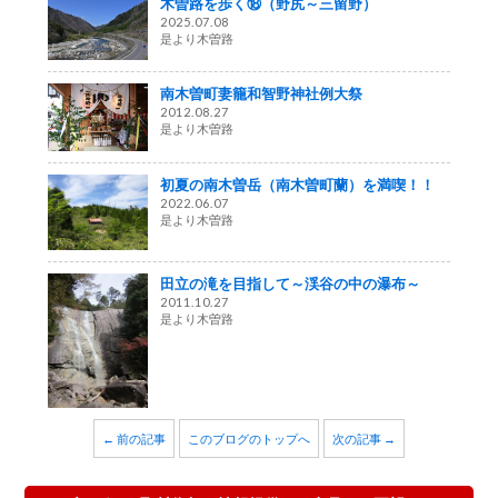
木曽路を歩く⑱（野尻～三留野）
2025.07.08
是より木曽路
南木曽町妻籠和智野神社例大祭
2012.08.27
是より木曽路
初夏の南木曽岳（南木曽町蘭）を満喫！！
2022.06.07
是より木曽路
田立の滝を目指して～渓谷の中の瀑布～
2011.10.27
是より木曽路
← 前の記事
このブログのトップへ
次の記事 →