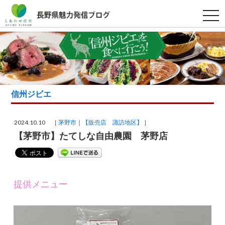
t
o
g
g
l
e
n
a
v
i
g
信州ジビエ
a
t
i
o
2024.10.10 ［
茅野市
【販売店 諏訪地区】
］
n
【茅野市】たてしな自由農園 茅野店
提供メニュー