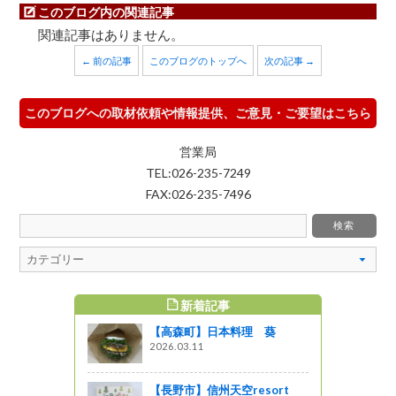
このブログ内の関連記事
関連記事はありません。
← 前の記事
このブログのトップへ
次の記事 →
このブログへの取材依頼や情報提供、ご意見・ご要望はこちら
営業局
TEL:026-235-7249
FAX:026-235-7496
新着記事
すめ記事
【高森町】日本料理 葵
2026.03.11
【長野市】信州天空resort