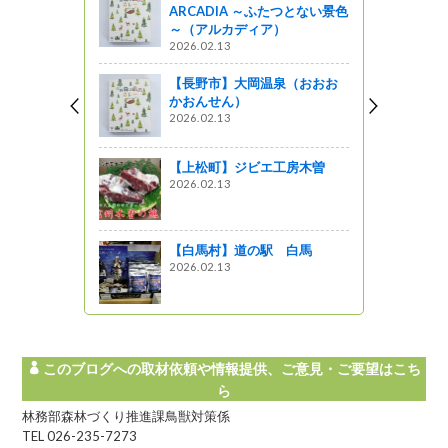
ARCADIA ～ふたつとない景色
～（アルカディア）
2026.02.13
【長野市】大岡温泉（おおお
かおんせん）
2026.02.13
【上松町】ジビエ工房木曽
2026.02.13
【白馬村】道の駅 白馬
2026.02.13
このブログへの取材依頼や情報提供、ご意見・ご要望はこち
ら
林務部森林づくり推進課鳥獣対策係
TEL 026-235-7273