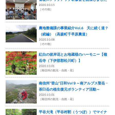
2020.10.15
［
その他
］
農地整備課の事業紹介Vol.6 天に続く道？
（続編）（高森町千早原農道）
2020.10.08
［
その他
］
紅白の彼岸花とお地蔵様のハーモニー【嶺
岳寺（下伊那郡松川町）】
2020.10.01
［
南信州の観光・自然・花
］
南信州”登山”日和Vol９～南アルプス聖岳・
茶臼岳の植生復元ボランティア活動～
2020.10.01
［
南信州の観光・自然・花
］
平谷大滝（平谷村靭（うつぼ））でマイナ