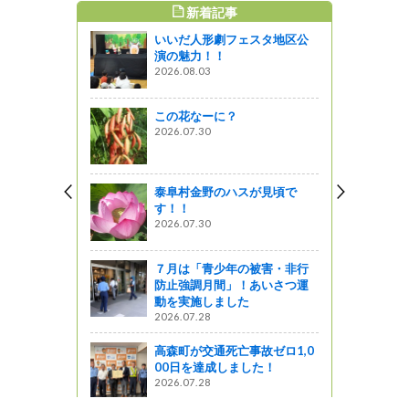
新着記事
すめ記事
いいだ人形劇フェスタ地区公
自然に親しむ
演の魅力！！
」の御案内
2026.08.03
ャーツアー
この花なーに？
信州（あいラ
2026.07.30
泰阜村金野のハスが見頃で
す！！
2026.07.30
ランド <b
ード2021
州部門 大賞
７月は「青少年の被害・非行
防止強調月間」！あいさつ運
動を実施しました
2026.07.28
そう。信
高森町が交通死亡事故ゼロ1,0
観光展
00日を達成しました！
2026.07.28