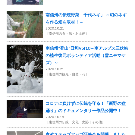
南信州の伝統野菜「千代ネギ」 ～幻のネギ
を作る畑を取材！～
2020.10.21
［
南信州の食・味・お土産
］
南信州”登山”日和Vol10～南アルプス三伏峠
の植生復元ボランティア活動（雪ニモマケ
ズ）～
2020.10.21
［
南信州の観光・自然・花
］
コロナに負けずに伝統を守る！「新野の盆
踊り」のドキュメンタリー作品公開中！
2020.10.15
［
南信州の伝統・文化・史跡
その他
］
食改ステップアップ研修会を開催しました