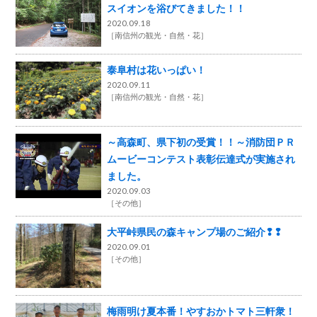
スイオンを浴びてきました！！
2020.09.18
［
南信州の観光・自然・花
］
泰阜村は花いっぱい！
2020.09.11
［
南信州の観光・自然・花
］
～高森町、県下初の受賞！！～消防団ＰＲ
ムービーコンテスト表彰伝達式が実施され
ました。
2020.09.03
［
その他
］
大平峠県民の森キャンプ場のご紹介❢❢
2020.09.01
［
その他
］
梅雨明け夏本番！やすおかトマト三軒衆！