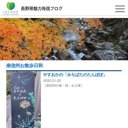
t
o
g
g
l
e
n
a
v
i
g
a
t
i
南信州お散歩日和
o
n
やすおかの「みちばたのたんぽぽ」
2020.11.02
［
南信州の食・味・お土産
］