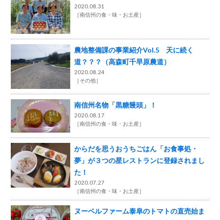
2020.08.31
［
南信州の食・味・お土産
］
農地整備課の事業紹介Vol.5 天に続く
道？？？（高森町千早原農道）
2020.08.24
［
その他
］
南信州名物「黒糖饅頭」！
2020.08.17
［
南信州の食・味・お土産
］
からだを思うおうちごはん「お食事処・
夢」が３つの星レストランに登録されまし
た！
2020.07.27
［
南信州の食・味・お土産
］
ヌーベルファーム泰阜のトマトの直売始ま