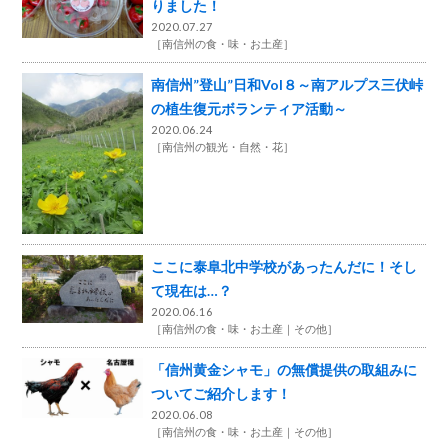
りました！
2020.07.27
［
南信州の食・味・お土産
］
南信州”登山”日和Vol８～南アルプス三伏峠
の植生復元ボランティア活動～
2020.06.24
［
南信州の観光・自然・花
］
ここに泰阜北中学校があったんだに！そし
て現在は…？
2020.06.16
［
南信州の食・味・お土産
その他
］
「信州黄金シャモ」の無償提供の取組みに
ついてご紹介します！
2020.06.08
［
南信州の食・味・お土産
その他
］