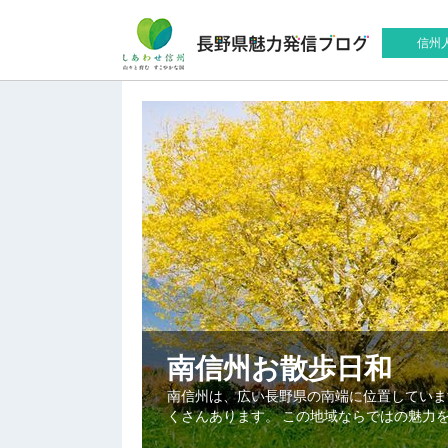
信州
南信州お散歩日和
南信州は、広い長野県の南端に位置していま
くさんあります。 この地域ならではの魅力