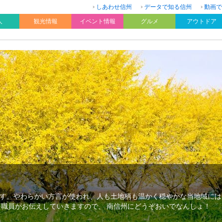
しあわせ信州
データで知る信州
動画で
人
観光情報
イベント情報
グルメ
アウトドア
す。やわらかい方言が使われ、人も土地柄も温かく穏やかな当地域には
を職員がお伝えしていきますので、 南信州にどうぞおいでなんしょ！