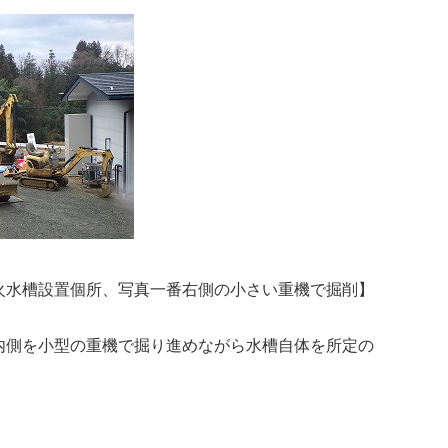
火水槽設置個所、写真一番右側の小さい重機で掘削】
内側を小型の重機で掘り進めながら水槽自体を所定の