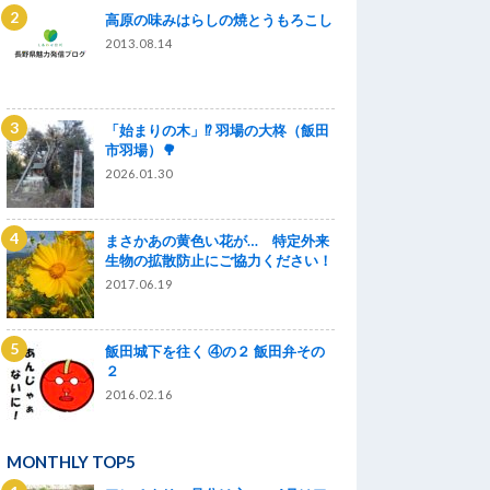
高原の味みはらしの焼とうもろこし
2013.08.14
「始まりの木」⁉ 羽場の大柊（飯田
市羽場）🌳
2026.01.30
まさかあの黄色い花が… 特定外来
生物の拡散防止にご協力ください！
2017.06.19
飯田城下を往く ④の２ 飯田弁その
２
2016.02.16
MONTHLY TOP5