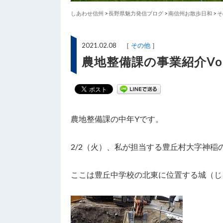
しあわせ信州
>
長野県魅力発信ブログ
>
南信州お散歩日和
>
そ
2021.02.08 ［
その他
］
農地整備課の事業紹介Vo
農地整備課の中年Yです。
2/2（火）、私が担当する豊丘村大字神稲
ここは豊丘中学校の北東に位置する城（じ