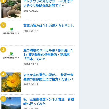
アレチウリの見分け方 ～6月はア
レチウリ駆除強化月間です～
2017.06.22
高原の味みはらしの焼とうもろこし
2013.08.14
魅力満載のローカル線！飯田線（1
1）驚天動地の信州最強・秘境駅
「田本」その２
2014.11.14
まさかあの黄色い花が… 特定外来
生物の拡散防止にご協力ください！
2017.06.19
祝 三遠南信道トンネル貫通 青崩
峠へ行ってみた
2023.09.26