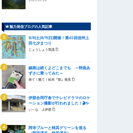
魅力発信ブログの人気記事
8/8(土)8/9(日)開催！第65回信州上
田七夕まつり
じょうしょう気流
線路は続くよどこまでも ～特急あ
ずさに乗ってみた～
来て！観て！松本『彩』発見
伊那合同庁舎でテレビドラマのロケ
ーション撮影が行われました！🎬✨
い～な 上伊那
阿寺ブルーと柿其グリーンを巡る