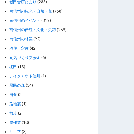
飯田合庁だより
(283)
南信州の観光・自然・花
(768)
南信州のイベント
(319)
南信州の伝統・文化・史跡
(259)
南信州の林業
(92)
移住・定住
(42)
元気づくり支援金
(6)
棚田
(13)
テイクアウト信州
(1)
県民の森
(14)
街並
(2)
路地裏
(1)
散歩
(2)
農作業
(10)
リニア
(3)