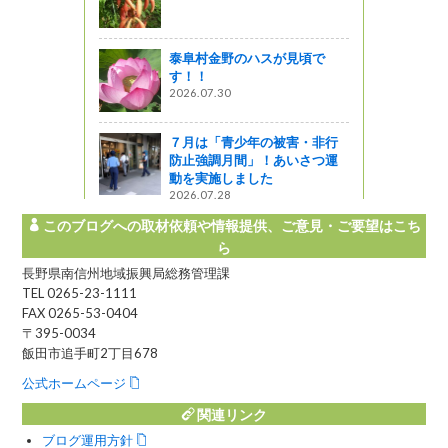
A新型15号
州まつもと
ました！！
泰阜村金野のハスが見頃で
』発見
す！！
2026.07.30
定車「あお
を開始しま
７月は「青少年の被害・非行
防止強調月間」！あいさつ運
動を実施しました
2026.07.28
このブログへの取材依頼や情報提供、ご意見・ご要望はこち
ら
長野県南信州地域振興局総務管理課
TEL 0265-23-1111
FAX 0265-53-0404
〒395-0034
飯田市追手町2丁目678
公式ホームページ
関連リンク
ブログ運用方針