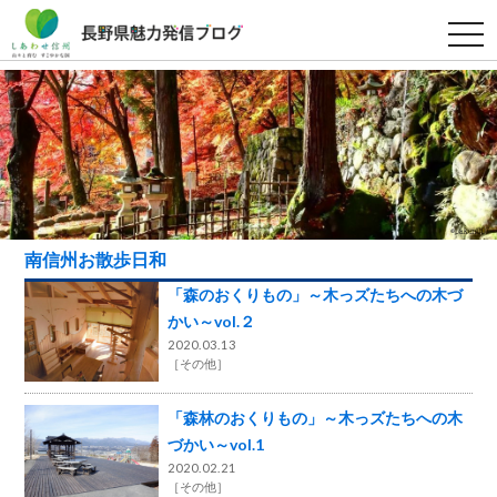
t
o
g
g
l
e
n
a
v
i
g
a
t
i
南信州お散歩日和
o
n
「森のおくりもの」～木っズたちへの木づ
かい～vol.２
2020.03.13
［
その他
］
「森林のおくりもの」～木っズたちへの木
づかい～vol.1
2020.02.21
［
その他
］