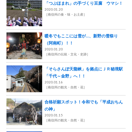
「つぶほまれ」の手づくり豆腐 ウマシ！
2020.01.20
［
南信州の食・味・お土産
］
暖冬でもここには雪が…、新野の雪祭り
（阿南町）！！
2020.01.20
［
南信州の伝統・文化・史跡
］
「そらさんぽ天龍峡」を拠点にＪＲ秘境駅
「千代～金野」へ！！
2020.01.16
［
南信州の観光・自然・花
］
合格祈願スポット！令和でも「平成おちん
の神」
2020.01.15
［
南信州の観光・自然・花
］