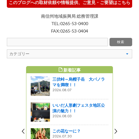
このブログへの取材依頼や情報提供、ご意見・ご要望はこちら
南信州地域振興局 総務管理課
TEL:0265-53-0400
FAX:0265-53-0404
新着記事
すめ記事
三伏峠～烏帽子岳 大パノラ
ル黒ラベル
マを満喫！！
応援缶」！
2026.08.07
ャーツアー
いいだ人形劇フェスタ地区公
演の魅力！！
井月さんの
2026.08.03
この花なーに？
2026.07.30