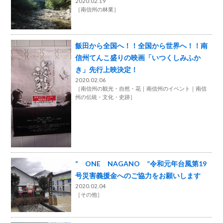
2020.02.19
［
南信州の林業
］
飯田から全国へ！！全国から世界へ！！南
信州てんこ盛りの映画「いつくしみふか
き」先行上映決定！
2020.02.06
［
南信州の観光・自然・花
南信州のイベント
南信
州の伝統・文化・史跡
］
“ ONE NAGANO ”令和元年台風第19
号災害義援金へのご協力をお願いします
2020.02.04
［
その他
］