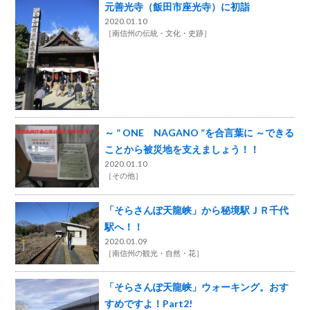
元善光寺（飯田市座光寺）に初詣
2020.01.10
［
南信州の伝統・文化・史跡
］
～ ” ONE NAGANO ”を合言葉に ～できる
ことから被災地を支えましょう！！
2020.01.10
［
その他
］
「そらさんぽ天龍峡」から秘境駅ＪＲ千代
駅へ！！
2020.01.09
［
南信州の観光・自然・花
］
「そらさんぽ天龍峡」ウォーキング。おす
すめですよ！Part2!