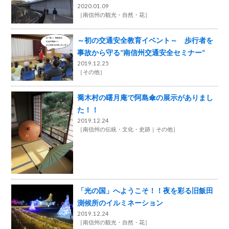
2020.01.09
［
南信州の観光・自然・花
］
～初の交通安全教育イベント～ 歩行者を
事故から守る”南信州交通安全セミナー”
2019.12.25
［
その他
］
喬木村の曙月庵で阿島傘の展示がありまし
た！！
2019.12.24
［
南信州の伝統・文化・史跡
その他
］
「光の国」へようこそ！！夜を彩る旧飯田
測候所のイルミネーション
2019.12.24
［
南信州の観光・自然・花
］