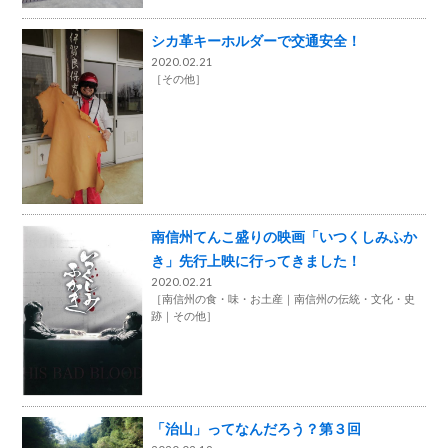
シカ革キーホルダーで交通安全！
2020.02.21
［
その他
］
南信州てんこ盛りの映画「いつくしみふか
き」先行上映に行ってきました！
2020.02.21
［
南信州の食・味・お土産
南信州の伝統・文化・史
跡
その他
］
「治山」ってなんだろう？第３回