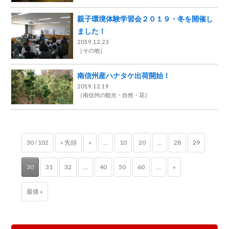
親子環境体験学習会２０１９・冬を開催し
ました！
2019.12.23
［
その他
］
南信州産ハナタケ出荷開始！
2019.12.19
［
南信州の観光・自然・花
］
30 / 102
« 先頭
«
...
10
20
...
28
29
30
31
32
...
40
50
60
...
»
最後 »