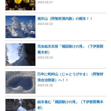
2025.02.17
南沢山（阿智村清内路）の樹氷！！
2025.02.12
完全結氷目前「禍誤除けの滝」（下伊那郡
喬木村）
2025.02.10
巳年に蛇峠山（じゃとうげやま）（阿智村
浪合治部坂）へ！！
2025.01.28
結氷進む「禍誤除けの滝」（下伊那郡喬木
村）