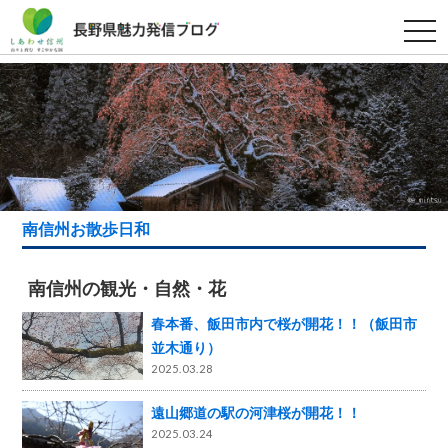
t
o
g
g
l
e
n
a
v
i
g
a
t
i
南信州お散歩日和
o
n
南信州の観光・自然・花
春本番、飯田市内で桜が開花！！（飯田市
並木通り）
2025.03.28
遠山郷道の駅の河津桜が開花！！
2025.03.24