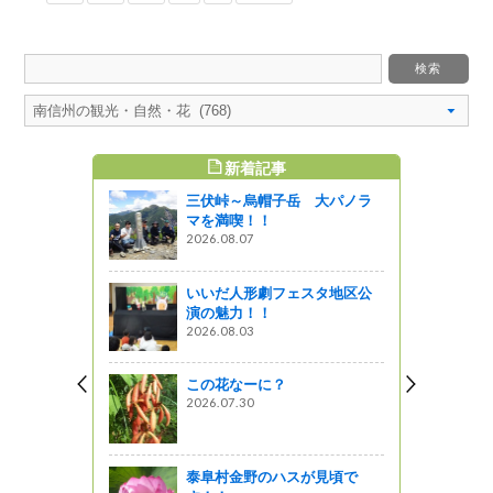
新着記事
すめ記事
三伏峠～烏帽子岳 大パノラ
駅「南アル
マを満喫！！
2026.08.07
いいだ人形劇フェスタ地区公
たライチョ
演の魅力！！
 ――バー
2026.08.03
諏訪３――
しょ！！
この花なーに？
2026.07.30
ための寄付
！（クラウ
募集）
泰阜村金野のハスが見頃で