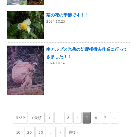
茶の花の季節です！！
2024.10.25
南アルプス光岳の防鹿柵撤去作業に行って
きました！！
2024.10.16
5 / 39
« 先頭
«
...
3
4
5
6
7
...
10
20
30
...
»
最後 »