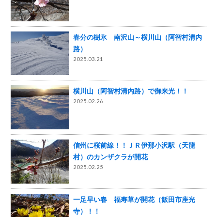
春分の樹氷 南沢山～横川山（阿智村清内
路）
2025.03.21
横川山（阿智村清内路）で御来光！！
2025.02.26
信州に桜前線！！ＪＲ伊那小沢駅（天龍
村）のカンザクラが開花
2025.02.25
一足早い春 福寿草が開花（飯田市座光
寺）！！