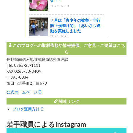
す！！
2026.07.30
井月さんの
７月は「青少年の被害・非行
防止強調月間」！あいさつ運
動を実施しました
2026.07.28
このブログへの取材依頼や情報提供、ご意見・ご要望はこち
ら
長野県南信州地域振興局総務管理課
TEL 0265-23-1111
FAX 0265-53-0404
〒395-0034
飯田市追手町2丁目678
公式ホームページ
関連リンク
ブログ運用方針
若手職員によるInstagram