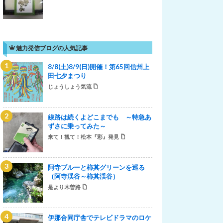
魅力発信ブログの人気記事
8/8(土)8/9(日)開催！第65回信州上
田七夕まつり
じょうしょう気流
線路は続くよどこまでも ～特急あ
ずさに乗ってみた～
来て！観て！松本『彩』発見
阿寺ブルーと柿其グリーンを巡る
（阿寺渓谷～柿其渓谷）
是より木曽路
伊那合同庁舎でテレビドラマのロケ