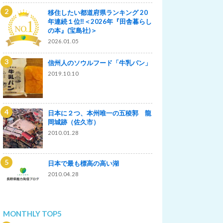
移住したい都道府県ランキング 20
年連続１位‼＜2026年『田舎暮らし
の本』(宝島社)＞
2026.01.05
信州人のソウルフード「牛乳パン」
2019.10.10
日本に２つ、本州唯一の五稜郭 龍
岡城跡（佐久市）
2010.01.28
日本で最も標高の高い湖
2010.04.28
MONTHLY TOP5