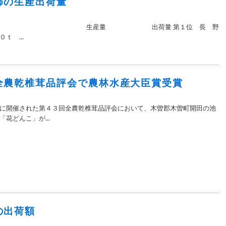
柿の生産出荷量
プ３】 生産量 出荷量 第１位 長 野
 ...
全農乾椎茸品評会で農林水産大臣賞受賞
に開催された第４３回全農乾椎茸品評会において、木曽郡木曽町開田の池
花どんこ」が...
の出荷額