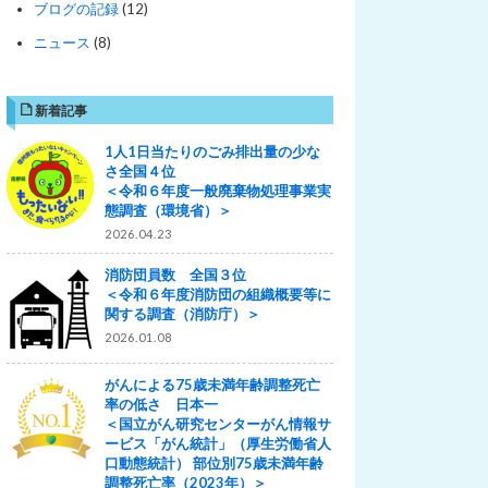
ブログの記録
(12)
ニュース
(8)
新着記事
1人1日当たりのごみ排出量の少な
さ全国４位
＜令和６年度一般廃棄物処理事業実
態調査（環境省）＞
2026.04.23
消防団員数 全国３位
＜令和６年度消防団の組織概要等に
関する調査（消防庁）＞
2026.01.08
がんによる75歳未満年齢調整死亡
率の低さ 日本一
＜国立がん研究センターがん情報サ
ービス「がん統計」（厚生労働省人
口動態統計） 部位別75歳未満年齢
調整死亡率（2023年）＞