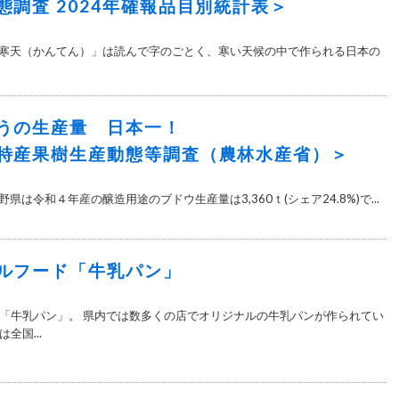
態調査 2024年確報品目別統計表＞
新 「寒天（かんてん）」は読んで字のごとく、寒い天候の中で作られる日本の
うの生産量 日本一！
特産果樹生産動態等調査（農林水産省）＞
長野県は令和４年産の醸造用途のブドウ生産量は3,360ｔ(シェア24.8%)で...
ルフード「牛乳パン」
「牛乳パン」。 県内では数多くの店でオリジナルの牛乳パンが作られてい
全国...