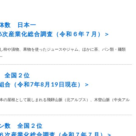
体数 日本一
6次産業化総合調査（令和６年７月）＞
新 干し柿や漬物、果物を使ったジュースやジャム、ほかに茶、パン類・麺類
.
 全国２位
組合（令和7年8月19日現在）＞
新 日本の屋根として親しまれる飛騨山脈（北アルプス）、木曽山脈（中央アル
ン数 全国２位
６次産業化総合調査（令和７年７月）＞