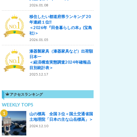
2026.01.08
移住したい都道府県ランキング 20
年連続１位‼
＜2026年『田舎暮らしの本』(宝島
社)＞
2026.01.05
漆器製家具（漆器家具など）出荷額
日本一
＜経済構造実態調査2024年確報品
目別統計表＞
2025.12.17
アクセスランキング
WEEKLY TOP5
山の標高 全国３位＜国土交通省国
土地理院「日本の主な山岳標高」＞
2024.12.10