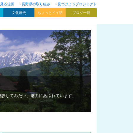
見る信州
長野県の取り組み
見つけようプロジェクト
文化歴史
ちょっとイイ話
ブログ一覧
経験してみたい」魅力にあふれています。