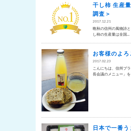
干し柿 生産
調査＞
2017.12.21
晩秋の信州の風物詩と
し柿の生産量は全国...
お客様のよろ
2017.02.23
こんにちは、信州ブラ
長会議のメニュー」をご
日本で一番う