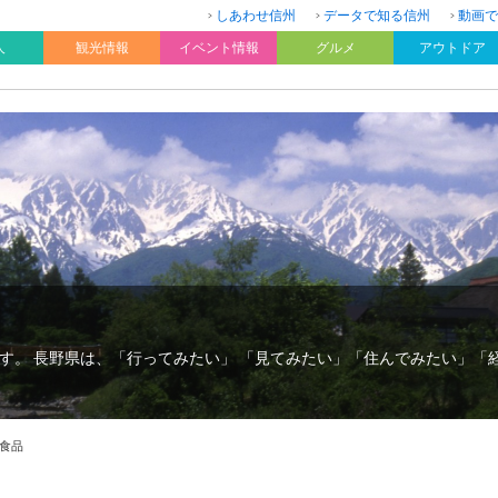
しあわせ信州
データで知る信州
動画で
人
観光情報
イベント情報
グルメ
アウトドア
す。 長野県は、「行ってみたい」 「見てみたい」「住んでみたい」「
食品