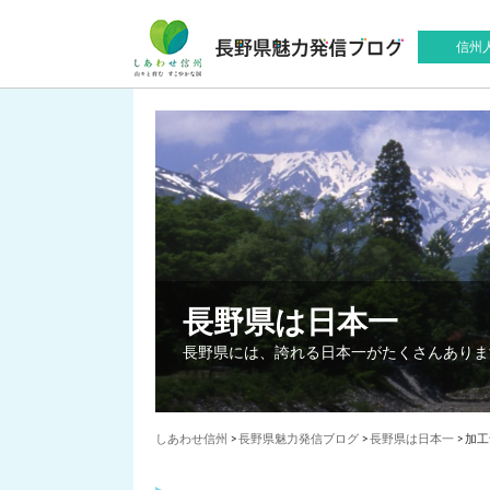
信州
長野県は日本一
長野県には、誇れる日本一がたくさんありま
しあわせ信州
>
長野県魅力発信ブログ
>
長野県は日本一
>
加工