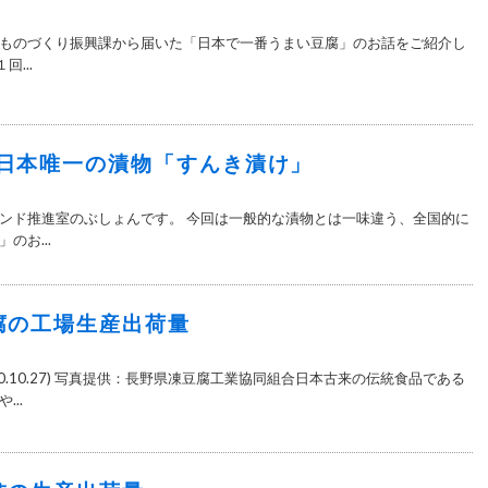
ものづくり振興課から届いた「日本で一番うまい豆腐」のお話をご紹介し
回...
日本唯一の漬物「すんき漬け」
ンド推進室のぶしょんです。 今回は一般的な漬物とは一味違う、全国的に
のお...
腐の工場生産出荷量
0.10.27) 写真提供：長野県凍豆腐工業協同組合日本古来の伝統食品である
..