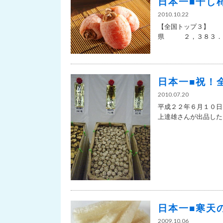
日本一■干し
2010.10.22
【全国トッ
県 ２，３８３．０ｔ
日本一■祝！
2010.07.20
平成２２年６月１０日
上達雄さんが出品した「
日本一■寒天
2009.10.06