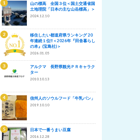
山の標高 全国３位＜国土交通省国
土地理院「日本の主な山岳標高」＞
2024.12.10
移住したい都道府県ランキング 20
年連続１位‼＜2026年『田舎暮らし
の本』(宝島社)＞
2026.01.05
アルクマ 長野県観光ＰＲキャラク
ター
2010.10.13
信州人のソウルフード「牛乳パン」
2019.10.10
日本で一番うまい豆腐
2016.12.28