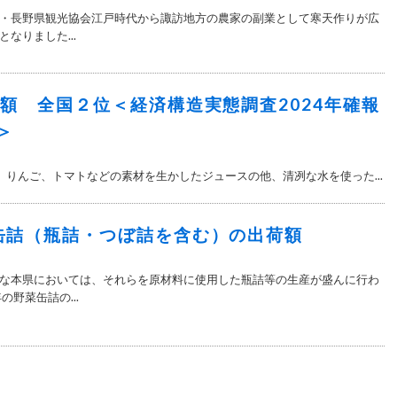
・長野県観光協会江戸時代から諏訪地方の農家の副業として寒天作りが広
なりました...
荷額 全国２位＜経済構造実態調査2024年確報
＞
新 りんご、トマトなどの素材を生かしたジュースの他、清冽な水を使った...
缶詰（瓶詰・つぼ詰を含む）の出荷額
な本県においては、それらを原材料に使用した瓶詰等の生産が盛んに行わ
の野菜缶詰の...