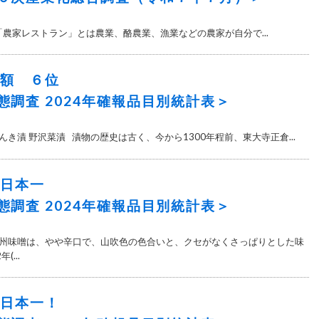
 「農家レストラン」とは農業、酪農業、漁業などの農家が自分で...
荷額 ６位
態調査 2024年確報品目別統計表＞
 すんき漬 野沢菜漬 漬物の歴史は古く、今から1300年程前、東大寺正倉...
 日本一
態調査 2024年確報品目別統計表＞
新 信州味噌は、やや辛口で、山吹色の色合いと、クセがなくさっぱりとした味
...
 日本一！