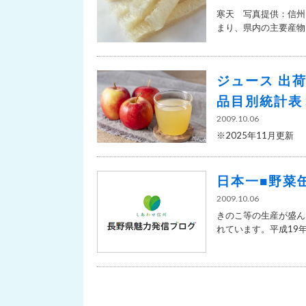
寒天 写真提供：信州
まり、県内の主要産物と
ジュース 出
品目別統計表
2009.10.06
※2025年11月更
日本一■野菜
2009.10.06
きのこ等の生産が盛ん
れています。平成19年