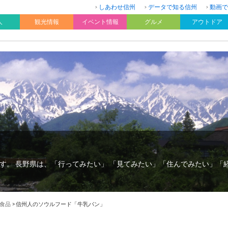
しあわせ信州
データで知る信州
動画で
人
観光情報
イベント情報
グルメ
アウトドア
す。 長野県は、「行ってみたい」 「見てみたい」「住んでみたい」「
食品
>
信州人のソウルフード「牛乳パン」