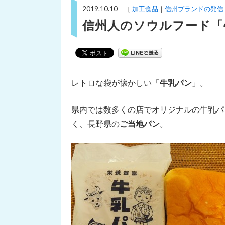
2019.10.10 ［
加工食品
信州ブランドの発信
信州人のソウルフード「
レトロな袋が懐かしい「
牛乳パン
」。
県内では数多くの店でオリジナルの牛乳パ
く、長野県の
ご当地パン
。