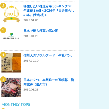
移住したい都道府県ランキング 20
年連続１位‼＜2026年『田舎暮らし
の本』(宝島社)＞
2026.01.05
日本で最も標高の高い湖
2010.04.28
信州人のソウルフード「牛乳パン」
2019.10.10
日本に２つ、本州唯一の五稜郭 龍
岡城跡（佐久市）
2010.01.28
MONTHLY TOP5