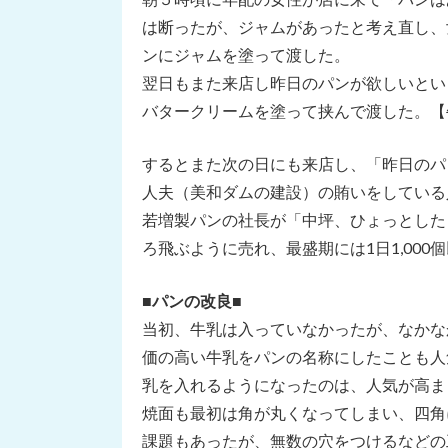
は断ったが、ジャムがあったと考え直し、
ンにジャムを塗って渡した。
翌日もまた来店し昨日のパンが欲しいとい
バタークリームを塗って挟んで渡した。【
するとまた次の日にも来店し、「昨日のパ
人夫（美和ダムの建設）の賄いをしている
若増製パンの社長が「中坪、ひょっとした
ろ飛ぶように売れ、最盛期には1日1,00
■
パンの改良
■
当初、牛乳は入っていなかったが、なかな
価の高い牛乳をパンの名称にしたことも人
乳を入れるようになったのは、人気が高ま
焼面も最初は角が丸くなってしまい、四角
課題もあったが、無数の穴をつけるなどの