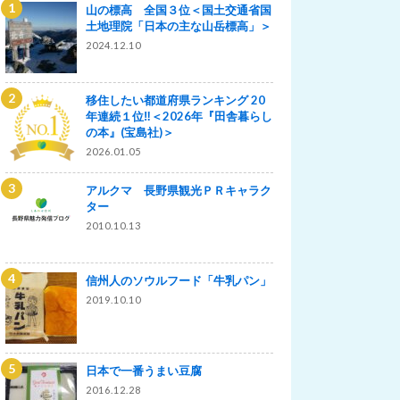
山の標高 全国３位＜国土交通省国
土地理院「日本の主な山岳標高」＞
2024.12.10
移住したい都道府県ランキング 20
年連続１位‼＜2026年『田舎暮らし
の本』(宝島社)＞
2026.01.05
アルクマ 長野県観光ＰＲキャラク
ター
2010.10.13
信州人のソウルフード「牛乳パン」
2019.10.10
日本で一番うまい豆腐
2016.12.28