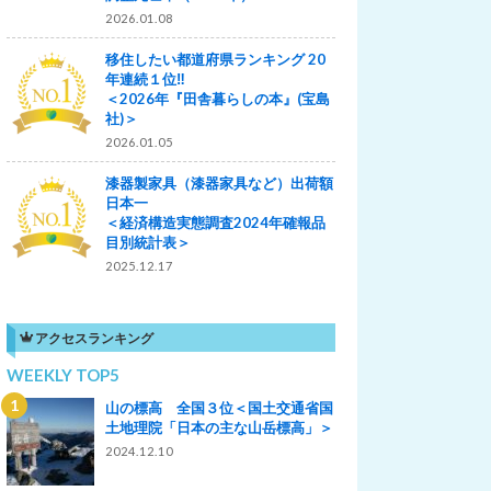
2026.01.08
移住したい都道府県ランキング 20
年連続１位‼
＜2026年『田舎暮らしの本』(宝島
社)＞
2026.01.05
漆器製家具（漆器家具など）出荷額
日本一
＜経済構造実態調査2024年確報品
目別統計表＞
2025.12.17
アクセスランキング
WEEKLY TOP5
山の標高 全国３位＜国土交通省国
土地理院「日本の主な山岳標高」＞
2024.12.10