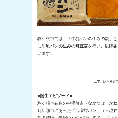
駒ケ根市では、「牛乳パンの生みの親」と
に
牛乳パンの生みの町宣言
を行い、以降各
います。
－－－－－－－以下、駒ケ根市
■
誕生エピソード
■
駒ヶ根市在住の中坪兼吉（なかつぼ・かねき
時伊那市にあった「若増製パン」（＝現在
朝５時頃に年配の女性が店に来て「パンは