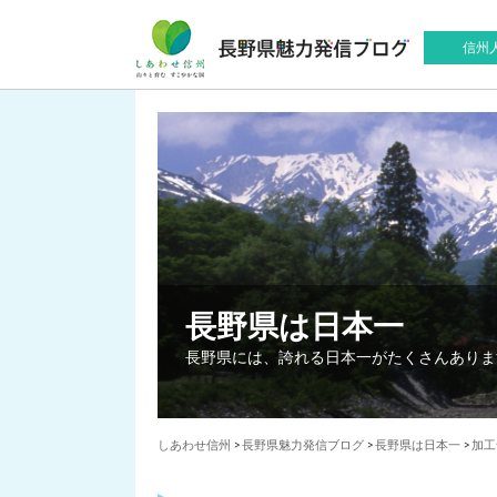
信州
長野県は日本一
長野県には、誇れる日本一がたくさんありま
しあわせ信州
>
長野県魅力発信ブログ
>
長野県は日本一
>
加工