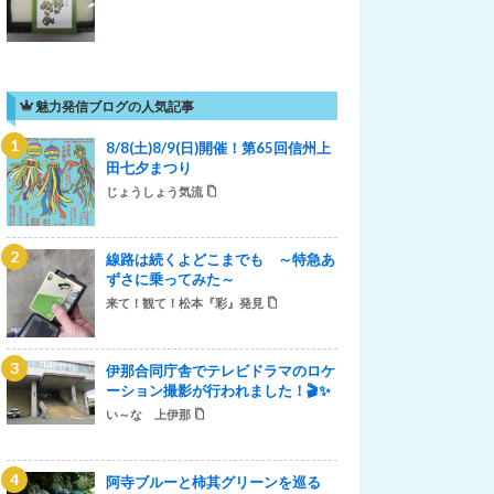
魅力発信ブログの人気記事
8/8(土)8/9(日)開催！第65回信州上
田七夕まつり
じょうしょう気流
線路は続くよどこまでも ～特急あ
ずさに乗ってみた～
来て！観て！松本『彩』発見
伊那合同庁舎でテレビドラマのロケ
ーション撮影が行われました！🎬✨
い～な 上伊那
阿寺ブルーと柿其グリーンを巡る