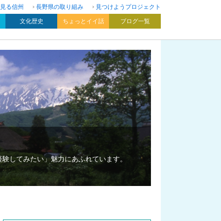
見る信州
長野県の取り組み
見つけようプロジェクト
文化歴史
ちょっとイイ話
ブログ一覧
経験してみたい」魅力にあふれています。