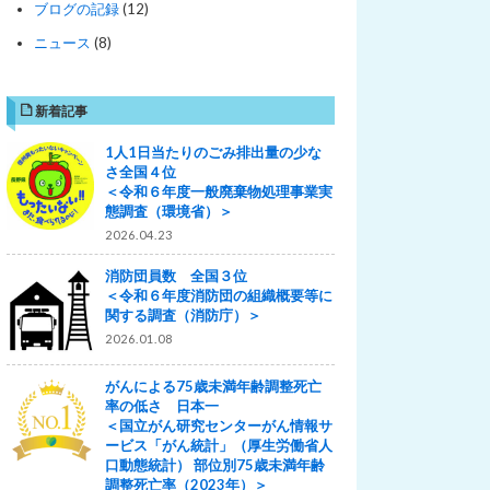
ブログの記録
(12)
ニュース
(8)
新着記事
1人1日当たりのごみ排出量の少な
さ全国４位
＜令和６年度一般廃棄物処理事業実
態調査（環境省）＞
2026.04.23
消防団員数 全国３位
＜令和６年度消防団の組織概要等に
関する調査（消防庁）＞
2026.01.08
がんによる75歳未満年齢調整死亡
率の低さ 日本一
＜国立がん研究センターがん情報サ
ービス「がん統計」（厚生労働省人
口動態統計） 部位別75歳未満年齢
調整死亡率（2023年）＞