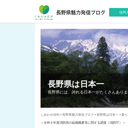
信州
長野県は日本一
長野県には、誇れる日本一がたくさんありま
しあわせ信州
>
長野県魅力発信ブログ
>
長野県は日本一
>
暮ら
＜令和６年度消防団の組織概要等に関する調査（消防庁）＞