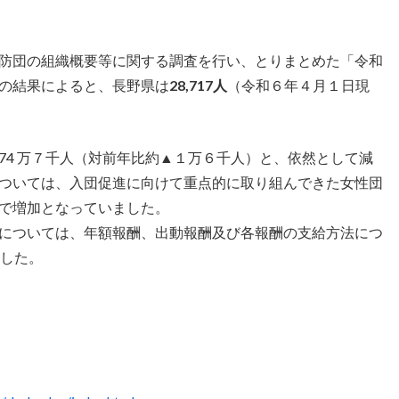
防団の組織概要等に関する調査を行い、とりまとめた「令和
の結果によると、長野県は
28,717人
（令和６年４月１日現
74 万７千人（対前年比約▲１万６千人）と、依然として減
ついては、入団促進に向けて重点的に取り組んできた女性団
で増加となっていました。
については、年額報酬、出動報酬及び各報酬の支給方法につ
ました。