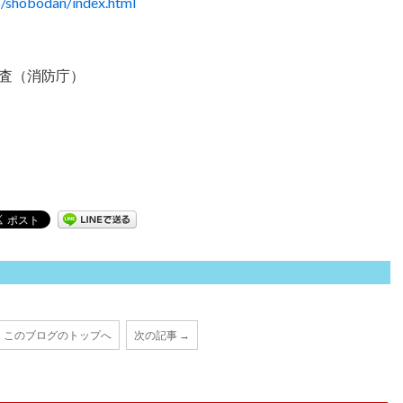
o/shobodan/index.html
査（消防庁）
このブログのトップへ
次の記事 →