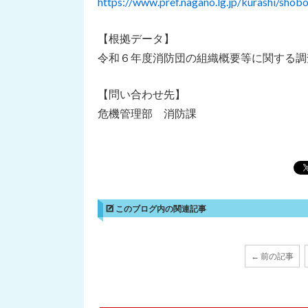
https://www.pref.nagano.lg.jp/kurashi/shob
【根拠データ】
令和６年度消防団の組織概要等に関する調
【問い合わせ先】
危機管理部 消防課
このブログ内の関連記事
← 前の記事