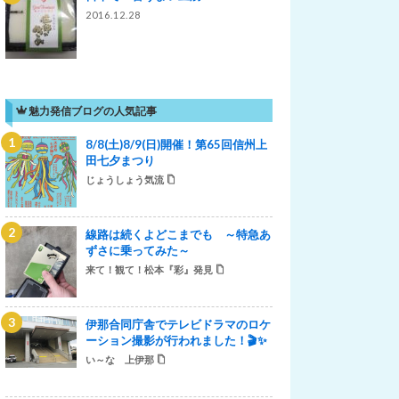
2016.12.28
魅力発信ブログの人気記事
8/8(土)8/9(日)開催！第65回信州上
田七夕まつり
じょうしょう気流
線路は続くよどこまでも ～特急あ
ずさに乗ってみた～
来て！観て！松本『彩』発見
伊那合同庁舎でテレビドラマのロケ
ーション撮影が行われました！🎬✨
い～な 上伊那