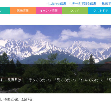
しあわせ信州
データで知る信州
動画で
人
観光情報
イベント情報
グルメ
アウトドア
す。 長野県は、「行ってみたい」 「見てみたい」「住んでみたい」「
し
>
消防団員数 全国３位