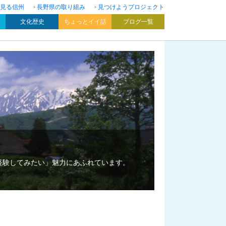
見る信州
長野県の取り組み
見つけようプロジェクト
文化歴史
ちょっとイイ話
ブログ一覧
経験してみたい」魅力にあふれています。