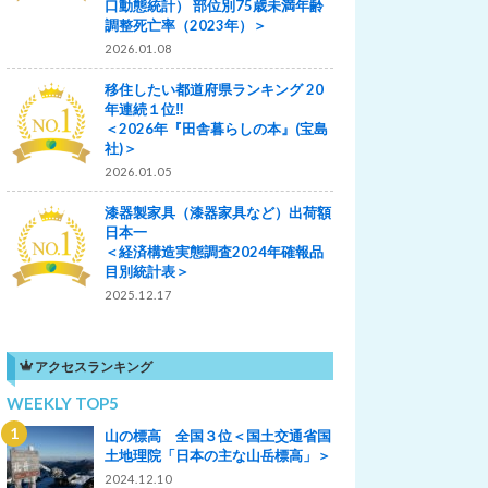
口動態統計） 部位別75歳未満年齢
調整死亡率（2023年）＞
2026.01.08
移住したい都道府県ランキング 20
年連続１位‼
＜2026年『田舎暮らしの本』(宝島
社)＞
2026.01.05
漆器製家具（漆器家具など）出荷額
日本一
＜経済構造実態調査2024年確報品
目別統計表＞
2025.12.17
アクセスランキング
WEEKLY TOP5
山の標高 全国３位＜国土交通省国
土地理院「日本の主な山岳標高」＞
2024.12.10