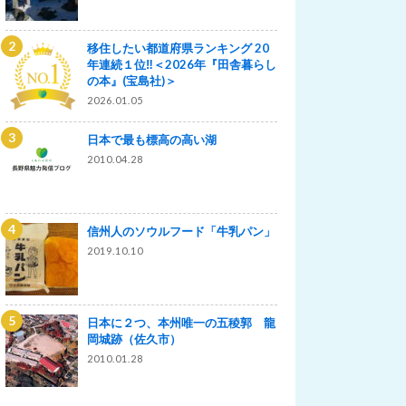
移住したい都道府県ランキング 20
年連続１位‼＜2026年『田舎暮らし
の本』(宝島社)＞
2026.01.05
日本で最も標高の高い湖
2010.04.28
信州人のソウルフード「牛乳パン」
2019.10.10
日本に２つ、本州唯一の五稜郭 龍
岡城跡（佐久市）
2010.01.28