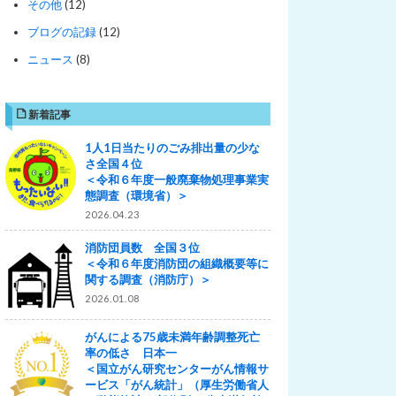
その他
(12)
ブログの記録
(12)
ニュース
(8)
新着記事
1人1日当たりのごみ排出量の少な
さ全国４位
＜令和６年度一般廃棄物処理事業実
態調査（環境省）＞
2026.04.23
消防団員数 全国３位
＜令和６年度消防団の組織概要等に
関する調査（消防庁）＞
2026.01.08
がんによる75歳未満年齢調整死亡
率の低さ 日本一
＜国立がん研究センターがん情報サ
ービス「がん統計」（厚生労働省人