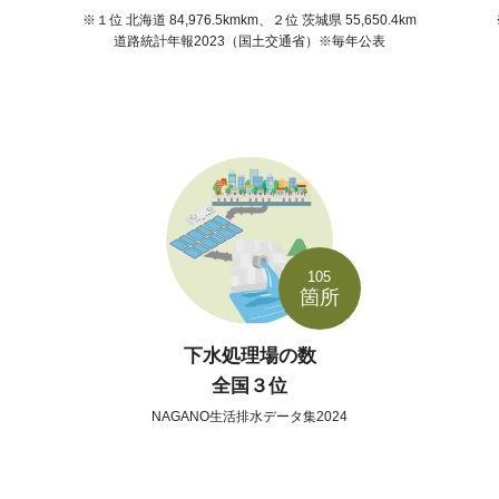
１位 北海道 84,976.5kmkm、２位 茨城県 55,650.4km
道路統計年報2023（国土交通省）※毎年公表
105
箇所
下水処理場の数
全国３位
NAGANO生活排水データ集2024