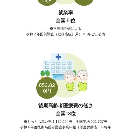
18人
就業率
全国５位
不詳補完値による
令和２年国勢調査（総務省統計局）※5年ごと公表
852,82
0円
後期高齢者医療費の低さ
全国13位
もっとも高い県 1,175,624円、全国平均 951,767円
令和４年度後期高齢者医療事業年報（厚生労働省）※毎年