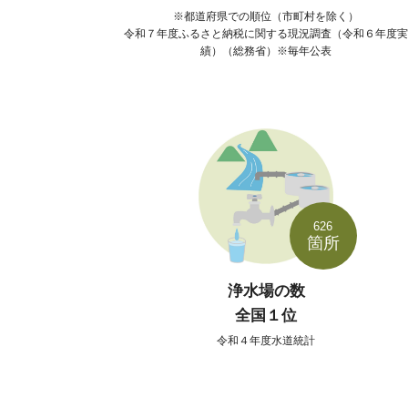
都道府県での順位（市町村を除く）
令和７年度ふるさと納税に関する現況調査（令和６年度実
績）（総務省）※毎年公表
626
箇所
浄水場の数
全国１位
令和４年度水道統計