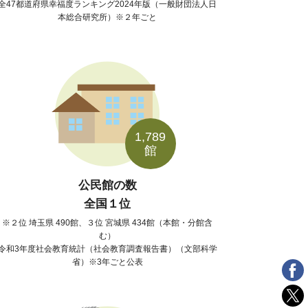
全47都道府県幸福度ランキング2024年版（一般財団法人日
本総合研究所）※２年ごと
1,789
館
公民館の数
全国１位
２位 埼玉県 490館、３位 宮城県 434館（本館・分館含
む）
令和3年度社会教育統計（社会教育調査報告書）（文部科学
省）※3年ごと公表