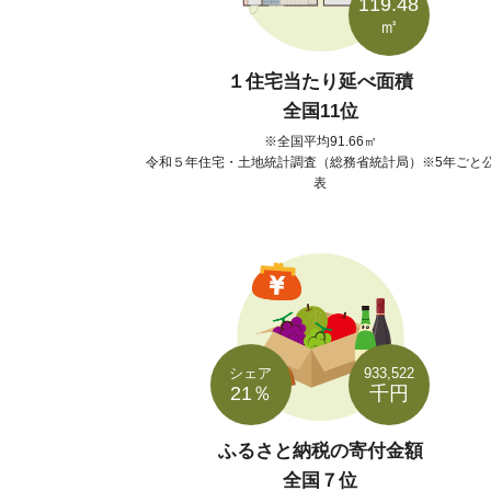
119.48
㎡
１住宅当たり延べ面積
全国11位
全国平均91.66㎡
令和５年住宅・土地統計調査（総務省統計局）※5年ごと
表
シェア
933,522
21％
千円
ふるさと納税の寄付金額
全国７位