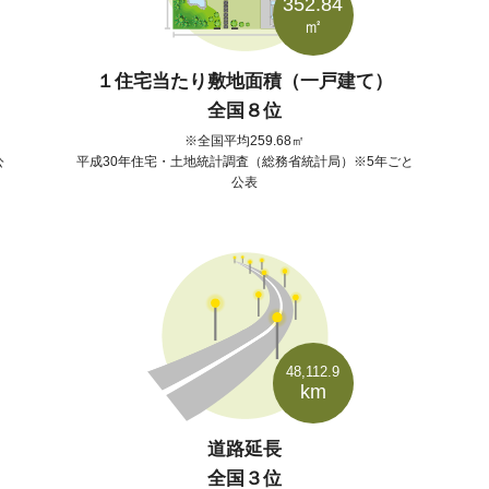
352.84
㎡
１住宅当たり敷地面積（一戸建て）
全国８位
全国平均259.68㎡
公
平成30年住宅・土地統計調査（総務省統計局）※5年ごと
公表
48,112.9
km
道路延長
全国３位