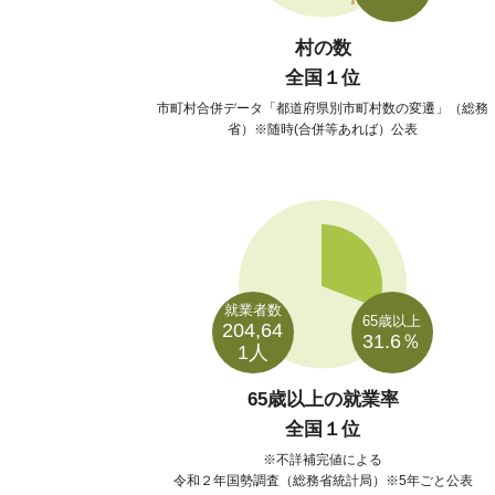
村の数
全国１位
市町村合併データ「都道府県別市町村数の変遷」（総務
省）※随時(合併等あれば）公表
就業者数
65歳以上
204,64
31.6％
1人
65歳以上の就業率
全国１位
不詳補完値による
令和２年国勢調査（総務省統計局）※5年ごと公表