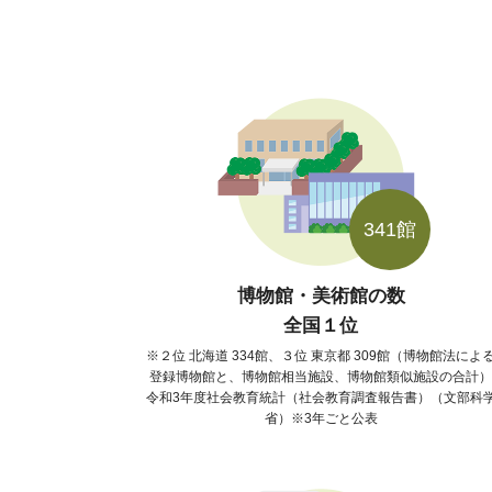
341館
博物館・美術館の数
全国１位
２位 北海道 334館、３位 東京都 309館（博物館法によ
登録博物館と、博物館相当施設、博物館類似施設の合計）
令和3年度社会教育統計（社会教育調査報告書）（文部科
省）※3年ごと公表