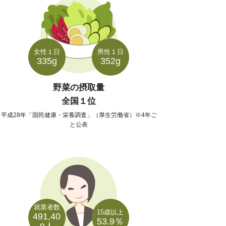
女性１日
男性１日
335g
352g
野菜の摂取量
全国１位
平成28年「国民健康・栄養調査」（厚生労働省）※4年ご
と公表
就業者数
15歳以上
491,40
53.9％