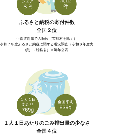
シェア
70,112
８％
件
ふるさと納税の寄付件数
全国２位
都道府県での順位（市町村を除く）
令和７年度ふるさと納税に関する現況調査（令和６年度実
績）（総務省）※毎年公表
１人１日
全国平均
あたり
839g
769g
１人１日あたりのごみ排出量の少なさ
全国４位