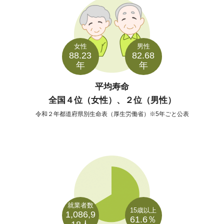
女性
男性
88.23
82.68
年
年
平均寿命
全国４位（女性）、２位（男性）
令和２年都道府県別生命表（厚生労働省）※5年ごと公表
就業者数
15歳以上
1,086,9
61.6％