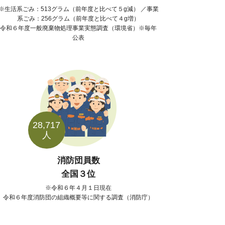
生活系ごみ：513グラム（前年度と比べて５g減） ／事業
系ごみ：256グラム（前年度と比べて４g増）
令和６年度一般廃棄物処理事業実態調査（環境省）※毎年
公表
28,717
人
消防団員数
全国３位
令和６年４月１日現在
令和６年度消防団の組織概要等に関する調査（消防庁）