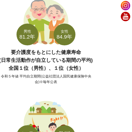
男性
女性
81.2年
84.9年
要介護度をもとにした健康寿命
(日常生活動作が自立している期間の平均)
全国１位（男性）、１位（女性）
令和５年値 平均自立期間(公益社団法人国民健康保険中央
会)※毎年公表