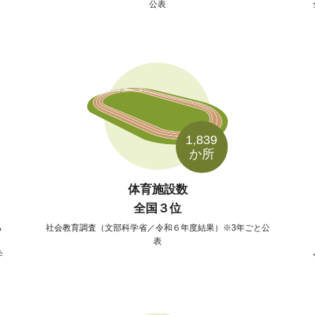
公表
1,839
か所
体育施設数
全国３位
る
社会教育調査（文部科学省／令和６年度結果）※3年ごと公
表
学