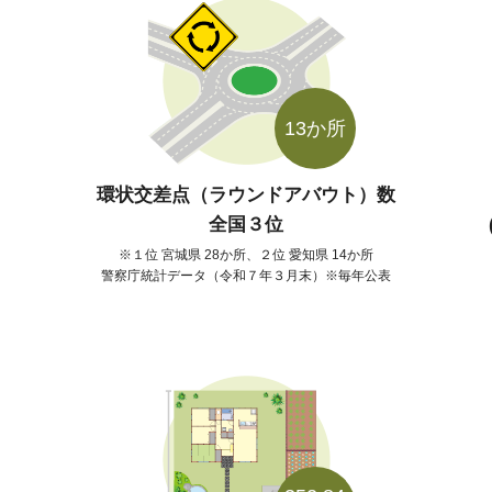
13か所
環状交差点（ラウンドアバウト）数
全国３位
１位 宮城県 28か所、２位 愛知県 14か所
警察庁統計データ（令和７年３月末）※毎年公表