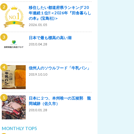
移住したい都道府県ランキング 20
年連続１位‼＜2026年『田舎暮らし
の本』(宝島社)＞
2026.01.05
日本で最も標高の高い湖
2010.04.28
信州人のソウルフード「牛乳パン」
2019.10.10
日本に２つ、本州唯一の五稜郭 龍
岡城跡（佐久市）
2010.01.28
MONTHLY TOP5