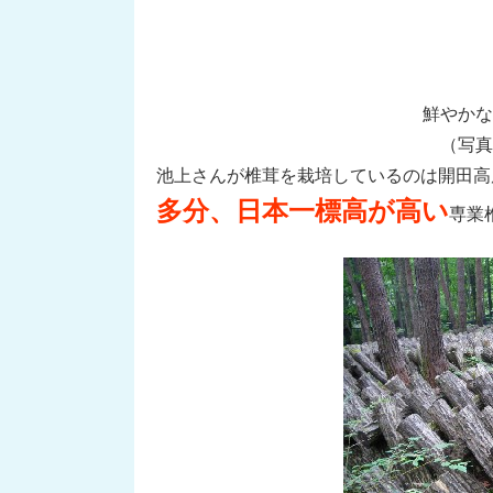
鮮やかな
（写真
池上さんが椎茸を栽培しているのは開田高
多分、日本一標高が高い
専業