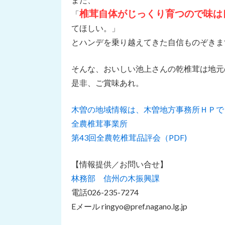
椎茸自体がじっくり育つので味は
「
てほしい。」
とハンデを乗り越えてきた自信ものぞきま
そんな、おいしい池上さんの乾椎茸は地元
是非、ご賞味あれ。
木曽の地域情報は、木曽地方事務所ＨＰで
全農椎茸事業所
第43回全農乾椎茸品評会（PDF)
【情報提供／お問い合せ】
林務部 信州の木振興課
電話026-235-7274
Eメール ringyo@pref.nagano.lg.jp