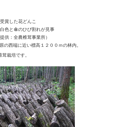
受賞した花どんこ
白色と傘のひび割れが見事
提供：全農椎茸事業所）
原の西端に近い標高１２００ｍの林内。
椎茸栽培です。