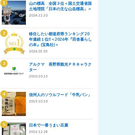
山の標高 全国３位＜国土交通省国
土地理院「日本の主な山岳標高」＞
2024.12.10
移住したい都道府県ランキング 20
年連続１位‼＜2026年『田舎暮らし
の本』(宝島社)＞
2026.01.05
アルクマ 長野県観光ＰＲキャラク
ター
2010.10.13
信州人のソウルフード「牛乳パン」
2019.10.10
日本で一番うまい豆腐
2016.12.28