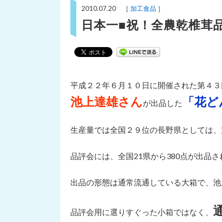
2010.07.20 ［
加工食品
］
日本一■祝！全農乾椎茸
平成２２年６月１０日に開催された第４３
池上達雄さん
「花ど
が出品した
生産量では全国２９位の長野県としては、
品評会には、全国21県から380点が出品
出品の形態は通常流通している大箱で、池上
品評会用に選りすぐった小箱ではなく、