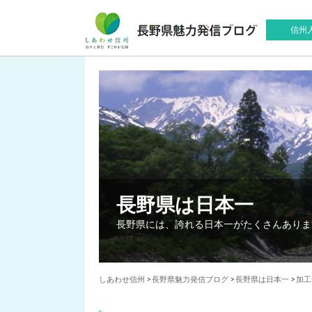
信州
長野県は日本一
長野県には、誇れる日本一がたくさんありま
しあわせ信州
>
長野県魅力発信ブログ
>
長野県は日本一
>
加工