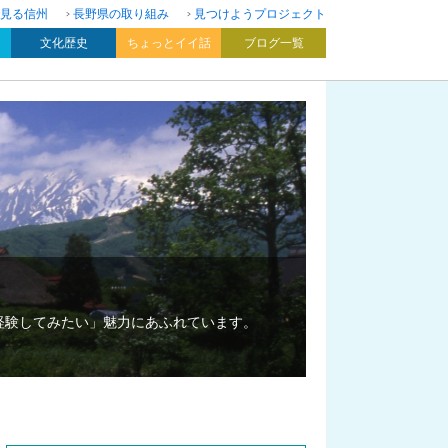
見る信州
長野県の取り組み
見つけようプロジェクト
文化歴史
ちょっとイイ話
ブログ一覧
経験してみたい」魅力にあふれています。