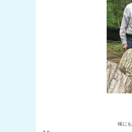
味にも
また、