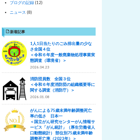
ブログの記録
(12)
ニュース
(8)
新着記事
1人1日当たりのごみ排出量の少な
さ全国４位
＜令和６年度一般廃棄物処理事業実
態調査（環境省）＞
2026.04.23
消防団員数 全国３位
＜令和６年度消防団の組織概要等に
関する調査（消防庁）＞
2026.01.08
がんによる75歳未満年齢調整死亡
率の低さ 日本一
＜国立がん研究センターがん情報サ
ービス「がん統計」（厚生労働省人
口動態統計） 部位別75歳未満年齢
調整死亡率（2023年）＞