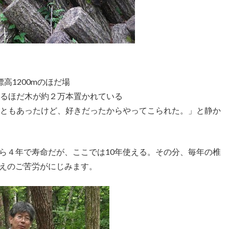
標高1200mのほだ場
るほだ木が約２万本置かれている
こともあったけど、好きだったからやってこられた。」と静か
ら４年で寿命だが、ここでは10年使える。その分、毎年の椎
えのご苦労がにじみます。