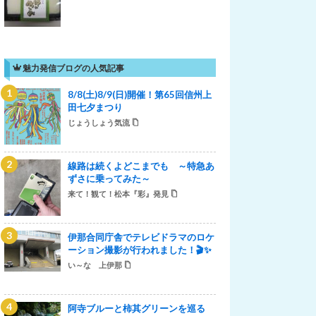
魅力発信ブログの人気記事
8/8(土)8/9(日)開催！第65回信州上
田七夕まつり
じょうしょう気流
線路は続くよどこまでも ～特急あ
ずさに乗ってみた～
来て！観て！松本『彩』発見
伊那合同庁舎でテレビドラマのロケ
ーション撮影が行われました！🎬✨
い～な 上伊那
阿寺ブルーと柿其グリーンを巡る