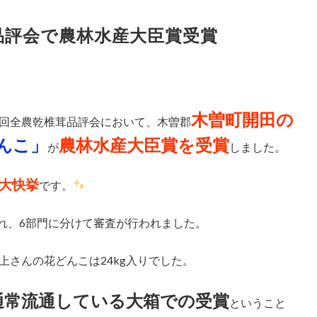
品評会で農林水産大臣賞受賞
木曽町開田の
回全農乾椎茸品評会において、木曽郡
んこ」
農林水産大臣賞を受賞
が
しました。
大快挙
です。
され、6部門に分けて審査が行われました。
さんの花どんこは24kg入りでした。
通常流通している大箱での受賞
ということ