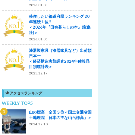
2026.01.08
移住したい都道府県ランキング 20
年連続１位‼
＜2026年『田舎暮らしの本』(宝島
社)＞
2026.01.05
漆器製家具（漆器家具など）出荷額
日本一
＜経済構造実態調査2024年確報品
目別統計表＞
2025.12.17
アクセスランキング
WEEKLY TOP5
山の標高 全国３位＜国土交通省国
土地理院「日本の主な山岳標高」＞
2024.12.10