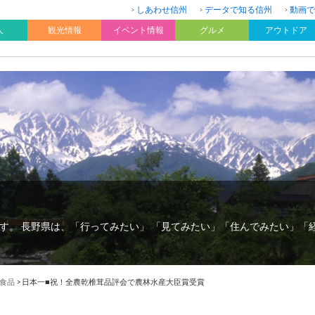
しあわせ信州
データで知る信州
動画で
人
観光情報
イベント情報
グルメ
アウトドア
す。 長野県は、「行ってみたい」 「見てみたい」「住んでみたい」「
食品
>
日本一■祝！全農乾椎茸品評会で農林水産大臣賞受賞