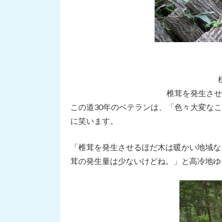
椎茸を発生させ
この道30年のベテランは、「色々大変な
に笑います。
「椎茸を発生させるほだ木は暖かい地域な
茸の発生量は少ないけどね。」と高冷地ゆ