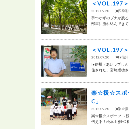
＜VOL.19
2012.09.20 ［
■四季
手つかずのブナが残る
部屋に流れ込んできて、 
＜VOL.19
2012.09.20 ［
■I ♥
I♥信州（あいラブしん
住された、宮崎崇徳さん。
楽☆援☆スポ
C」
2012.09.20 ［
■楽☆
楽☆援☆スポーツ ～
伝える！松本山雅FC 松本