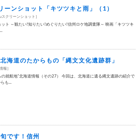
スクリーンショット「キツツキと雨」（1）
nshuスクリーンショット
］
ンショット ～観たい!知りたい!めぐりたい!信州ロケ地調査隊～ 映画「キツツキ
.
96＞北海道のたからもの「縄文文化遺跡群」
情報
］
らの就航地”北海道情報（その27） 今回は、北海道に遺る縄文遺跡の紹介で
も...
6＞旬です！信州