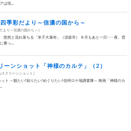
は現...
4＞四季彩だより～信濃の国から～
彩だより～信濃の国から～
］
 悠然と流れ落ちる「米子大瀑布」（須坂市） ８月もあと一日･･･ 夜、窓
乗っ...
スクリーンショット「神様のカルテ」（2）
nshuスクリーンショット
］
ンショット ～観たい!知りたい!めぐりたい!信州ロケ地調査隊～ 映画「神様のカ
.