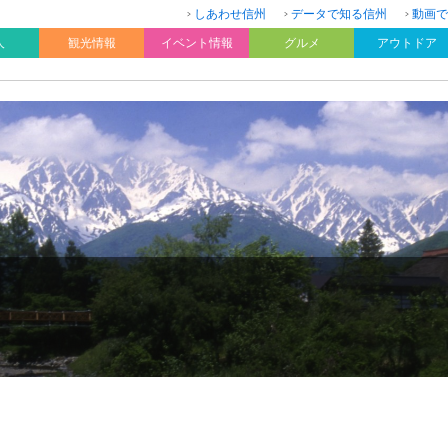
しあわせ信州
データで知る信州
動画で
人
観光情報
イベント情報
グルメ
アウトドア