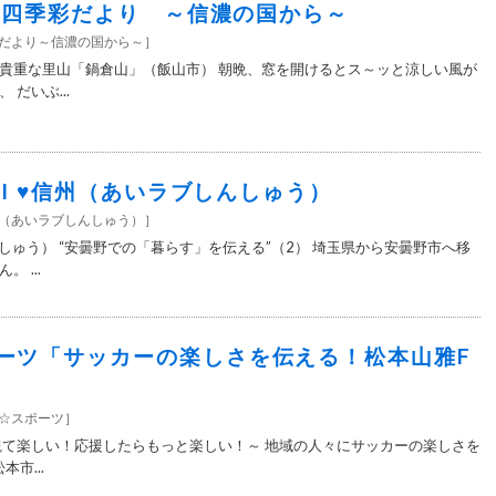
7＞四季彩だより ～信濃の国から～
彩だより～信濃の国から～
］
貴重な里山「鍋倉山」（飯山市） 朝晩、窓を開けるとス～ッと涼しい風が
だいぶ...
7＞I ♥信州（あいラブしんしゅう）
信州（あいラブしんしゅう）
］
しゅう） “安曇野での「暮らす」を伝える”（2） 埼玉県から安曇野市へ移
 ...
ーツ「サッカーの楽しさを伝える！松本山雅F
援☆スポーツ
］
観て楽しい！応援したらもっと楽しい！～ 地域の人々にサッカーの楽しさを
市...