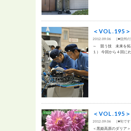
＜VOL.19
2012.09.06 ［
■信州
～ 競う技 未来を拓
１） 今回から４回にわた
＜VOL.19
2012.09.06 ［
■旬で
＜黒姫高原のダリア＞