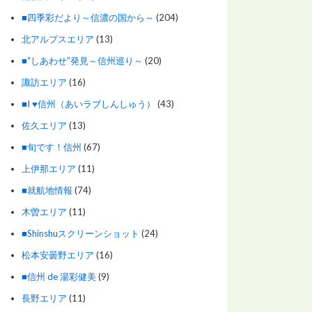
■四季彩だより～信濃の国から～
(204)
北アルプスエリア
(13)
■“しあわせ”発見～信州巡り～
(20)
諏訪エリア
(16)
■I ♥信州（あいラブしんしゅう）
(43)
佐久エリア
(13)
■旬です！信州
(67)
上伊那エリア
(11)
■就航地情報
(74)
木曽エリア
(11)
■Shinshuスクリーンショット
(24)
松本安曇野エリア
(16)
■信州 de 湯彩健美
(9)
長野エリア
(11)