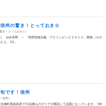
5＞信州の驚き！とっておき☆
の驚き！とっておき☆
］
く ゆめ長野 ～ 「長野技能五輪・アビリンピック２０１２」開催（その
り、10...
5＞旬です！信州
す！信州
］
 信濃町黒姫高原で51品種ものダリアが開花して話題になっています。 5年