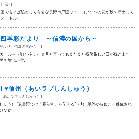
す！信州
］
全国でもそば処として有名な長野市戸隠では、白いソバの花が秋を演出して
ートル...
5＞四季彩だより ～信濃の国から～
彩だより～信濃の国から～
］
カール～（駒ヶ根市） ９月と言ってもまだまだ残暑厳しい日が続きます
を離れた雲...
5＞I ♥信州（あいラブしんしゅう）
信州（あいラブしんしゅう）
］
しゅう） “安曇野での「暮らす」を伝える”（1） 県外から信州へ移住され
や信...