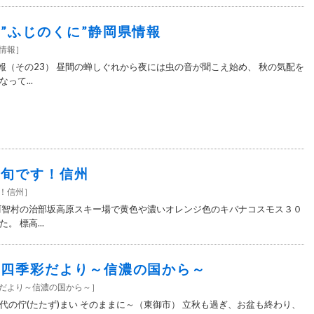
4＞”ふじのくに”静岡県情報
情報
］
情報（その23） 昼間の蝉しぐれから夜には虫の音が聞こえ始め、 秋の気配を
って...
4＞旬です！信州
す！信州
］
阿智村の治部坂高原スキー場で黄色や濃いオレンジ色のキバナコスモス３０
 標高...
3＞四季彩だより～信濃の国から～
彩だより～信濃の国から～
］
代の佇(たたず)まい そのままに～（東御市） 立秋も過ぎ、お盆も終わり、