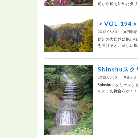
前から植え始めたダリア
＜VOL.19
2012.08.30 ［
■四季
信州の大自然に抱かれ
を開けると、涼しい風に
Shinshu
2012.08.30 ［
■Shi
Shinshuスクリー
ルテ」の舞台をゆく！..