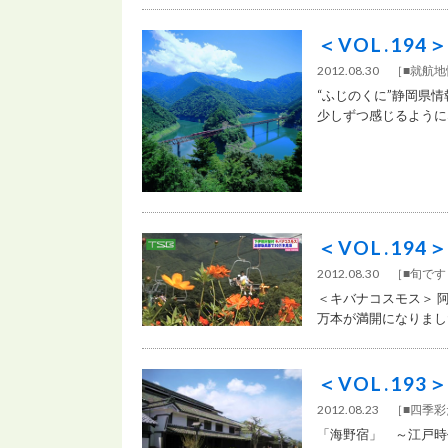
＜VOL.19
2012.08.30 ［
■就航地
“ふじのくに”静岡県
少しずつ感じるようにな
＜VOL.19
2012.08.30 ［
■旬で
＜キバナコスモス＞ 
万本が満開になりました。
＜VOL.19
2012.08.23 ［
■四季
「海野宿」 ～江戸時