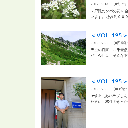
2012.09.13 ［
■旬で
＜戸隠のソバの花＞ 
います。 標高約９００メ
＜VOL.19
2012.09.06 ［
■四季
天空の庭園 ～千畳敷
が、今回は、そんな下界
＜VOL.19
2012.09.06 ［
■I ♥
I♥信州（あいラブしん
た方に、移住のきっかけ