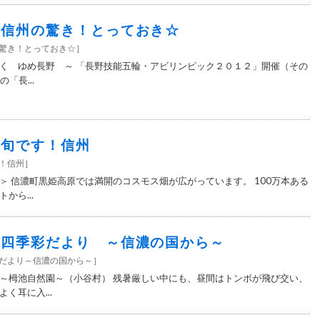
7＞信州の驚き！とっておき☆
の驚き！とっておき☆
］
く ゆめ長野 ～ 「長野技能五輪・アビリンピック２０１２」開催（その
「長...
7＞旬です！信州
す！信州
］
＞ 信濃町黒姫高原では満開のコスモス畑が広がっています。 100万本ある
から...
6＞四季彩だより ～信濃の国から～
彩だより～信濃の国から～
］
～栂池自然園～（小谷村） 残暑厳しい中にも、昼間はトンボが飛び交い、
く耳に入...