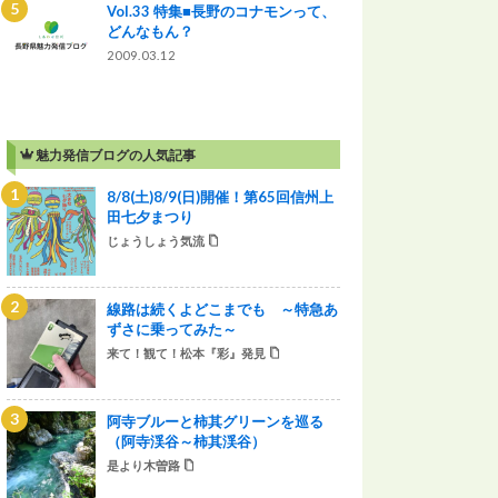
Vol.33 特集■長野のコナモンって、
どんなもん？
2009.03.12
魅力発信ブログの人気記事
8/8(土)8/9(日)開催！第65回信州上
田七夕まつり
じょうしょう気流
線路は続くよどこまでも ～特急あ
ずさに乗ってみた～
来て！観て！松本『彩』発見
阿寺ブルーと柿其グリーンを巡る
（阿寺渓谷～柿其渓谷）
是より木曽路