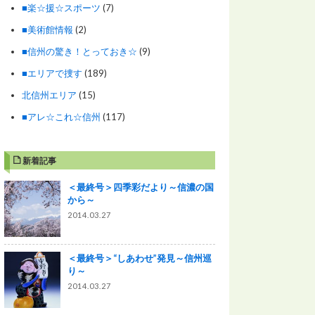
■楽☆援☆スポーツ
(7)
■美術館情報
(2)
■信州の驚き！とっておき☆
(9)
■エリアで捜す
(189)
北信州エリア
(15)
■アレ☆これ☆信州
(117)
新着記事
＜最終号＞四季彩だより～信濃の国
から～
2014.03.27
＜最終号＞“しあわせ”発見～信州巡
り～
2014.03.27