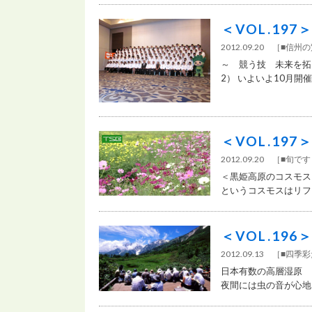
＜VOL.19
2012.09.20 ［
■信州
～ 競う技 未来を拓
2） いよいよ10月開催の
＜VOL.19
2012.09.20 ［
■旬で
＜黒姫高原のコスモス
というコスモスはリフト
＜VOL.19
2012.09.13 ［
■四季
日本有数の高層湿原 
夜間には虫の音が心地よ