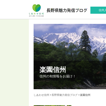
信州
楽園信州
信州の旬情報をお届け！
しあわせ信州
>
長野県魅力発信ブログ
> 楽園信州