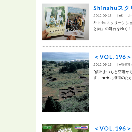
Shinshu
2012.09.13 ［
■Shi
Shinshuスクリー
と雨」の舞台をゆく！..
＜VOL.1
2012.09.13 ［
■就航地
“信州まつもと空港か
す。 ★★北海道のたから
＜VOL.19